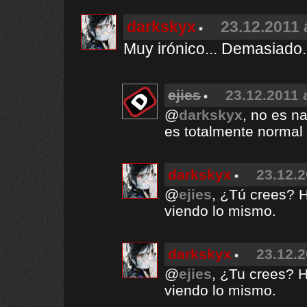
darkskyx
23.12.2011 
Muy irónico... Demasiado.
ejies
23.12.2011 
@
darkskyx
, no es n
es totalmente normal
darkskyx
23.12.2
@
ejies
, ¿Tú crees? H
viendo lo mismo.
darkskyx
23.12.2
@
ejies
, ¿Tu crees? H
viendo lo mismo.