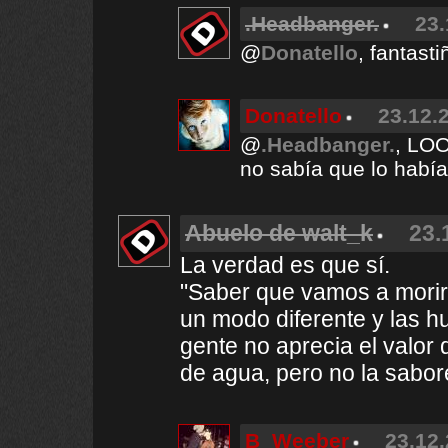
.Headbanger.
23.
@
Donatello
, fantasti
Donatello
23.12.
@
.Headbanger.
, L
no sabía que lo había
Abuelo de walt_k
23.
La verdad es que sí.
"Saber que vamos a morir 
un modo diferente y las h
gente no aprecia el valor
de agua, pero no la sabor
B_Weeber
23.12.