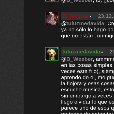
B_Weeber
23.12.
@
tuluzmedavida
, C
ya no sólo lo hago po
que no están conmigo
tuluzmedavida
2
@
B_Weeber
, ammmm,
en las cosas simples,
veces este frio), siem
aprendo de el, me gus
la flojera y esas cosas
escucho musica, esto
sin embargo a veces 
llego olvidar lo que es 
parece uno de esos qu
no trates de entender,