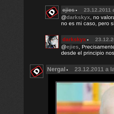
ejies
23.12.2011 
@
darkskyx
, no valo
no es mi caso, pero s
darkskyx
23.12.2
@
ejies
, Precisamente
desde el principio no
Nergal
23.12.2011 a l