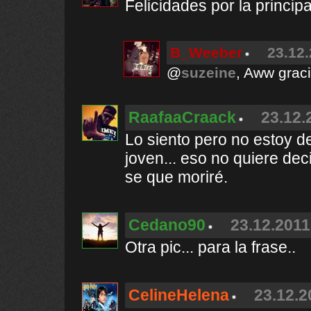
Felicidades por la principa
B_Weeber
23.12.
@
suzeine
, Aww graci
RaafaaCraack
23.12.
Lo siento pero no estoy de
joven... eso no quiere de
se que moriré.
Cedano90
23.12.2011
Otra pic... para la frase..
CelineHelena
23.12.2