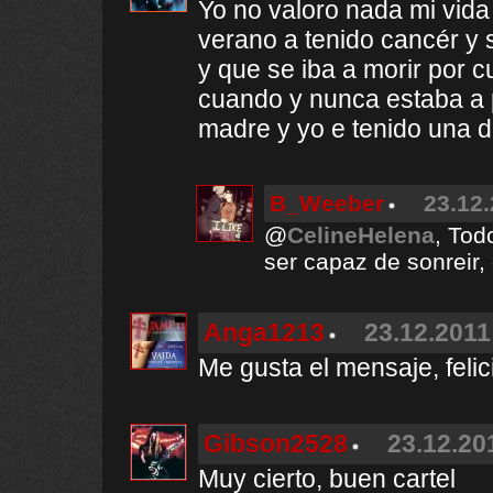
Yo no valoro nada mi vida
verano a tenido cancér y 
y que se iba a morir por 
cuando y nunca estaba a 
madre y yo e tenido una d
B_Weeber
23.12.
@
CelineHelena
, Tod
ser capaz de sonreir,
Anga1213
23.12.2011
Me gusta el mensaje, feli
Gibson2528
23.12.20
Muy cierto, buen cartel