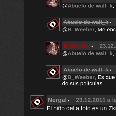
@
Abuelo de walt_k
,
Abuelo de walt_k
@
B_Weeber
, Me enc
B_Weeber
23.12.
@
Abuelo de walt_k
,
Abuelo de walt_k
@
B_Weeber
, Es que
de sus películas.
Nergal
23.12.2011 a l
El niño del a foto es un Zk