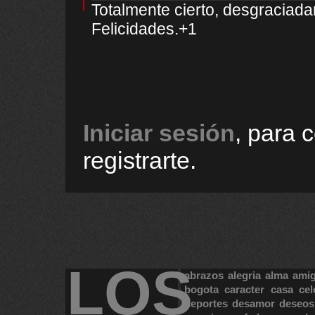
Totalmente cierto, desgraciada
Felicidades.+1
Iniciar sesión
, para 
registrarte.
LOS
abrazos
alegria
alma
ami
bogota
caracter
casa
cel
deportes
desamor
deseos