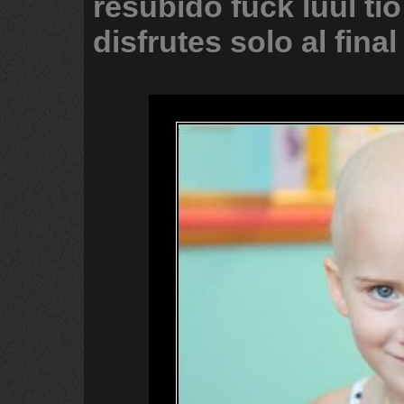
resubido
fuck
luul
tio
disfrutes
solo
al
final