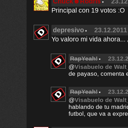
Chuck☻Rodris
23.12
Principal con 19 votos :O
depresivo
23.12.2011
Yo valoro mi vida ahora...
RapYeah!
23.12.
@
Visabuelo de Walt
de payaso, comenta eso
RapYeah!
23.12.
@
Visabuelo de Walt
hablando de tu madri
futbol, que va a expre