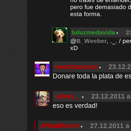
pero fue demasiado dif
esta forma.
tuluzmedavida
2
@
B_Weeber
, ._. / 
xD
seoobaoosoo
23.12.2
Donare toda la plata de e
Valery._.
23.12.2011 a
eso es verdad!
JWindflower
27.12.2011 a