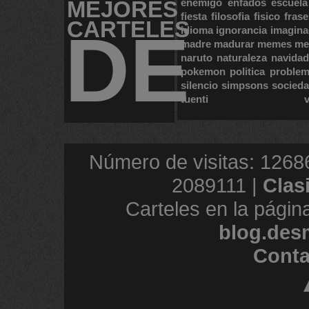
MEJORES
enemigo
enfados
escuela
fiesta
filosofia
fisico
frase
CARTELES
DE
idioma
ignorancia
imagina
madre
madurar
memes
me
naruto
naturaleza
navidad
pokemon
politica
proble
silencio
simpsons
socied
tuenti
Número de visitas: 1268
2089111 |
Clas
Carteles en la págin
blog.des
Conta