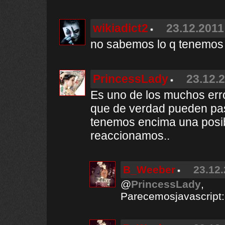
wikiadict2
23.12.2011
no sabemos lo q tenemos
PrincessLady
23.12.2
Es uno de los muchos er
que de verdad pueden pa
tenemos encima una posib
reaccionamos..
B_Weeber
23.12.
@
PrincessLady
,
Parecemosjavascript: