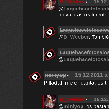
B_Weeber
15.12.
@
Laquehacefotosal
no valoras realmente 
Laquehacefotosalos
@
B_Weeber
, También
Laquehacefotosalos
@
Laquehacefotosal
miniyop
15.12.2011 a
Pillada!! me encanta, es tr
B_Weeber
15.12.
@
miniyop
, es bastant