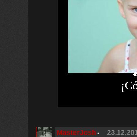
¡Có
MasterJosh
23.12.201