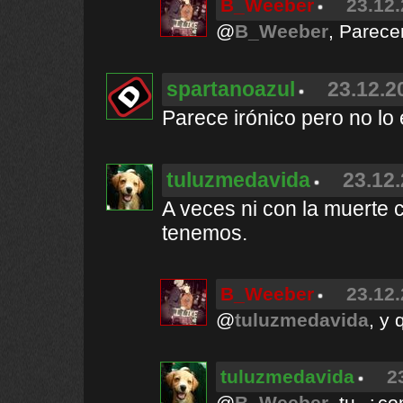
B_Weeber
23.12.
@
B_Weeber
, Parece
spartanoazul
23.12.2
Parece irónico pero no lo 
tuluzmedavida
23.12.
A veces ni con la muerte 
tenemos.
B_Weeber
23.12.
@
tuluzmedavida
, y 
tuluzmedavida
2
@
B_Weeber
, tu, ¿c