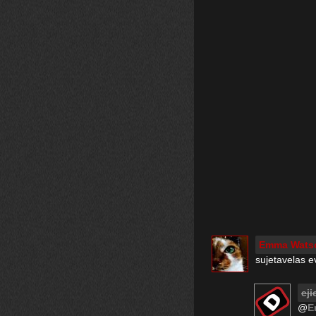
Emma Wats
sujetavelas 
eji
@
E