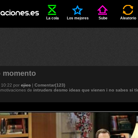
La cola
Los mejores
Sube
Aleatorio
o momento
 10:22
por
ejies
|
Comentar(123)
smotivaciones de
intruders
desmo
ideas
que
vienen
i
no
sabes
si
ti