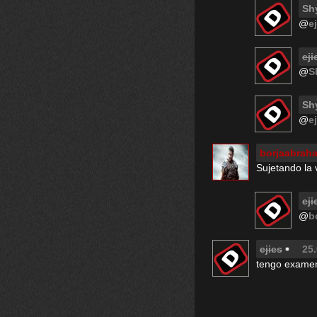
Sh
@
e
eji
@
S
Sh
@
e
borjaabrah
Sujetando la
eji
@
b
ejies
25.
tengo examen