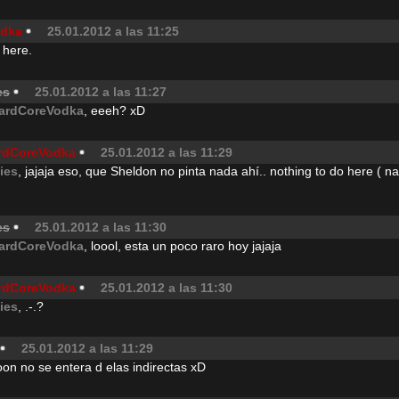
odka
25.01.2012 a las 11:25
 here.
es
25.01.2012 a las 11:27
ardCoreVodka
, eeeh? xD
rdCoreVodka
25.01.2012 a las 11:29
jies
, jajaja eso, que Sheldon no pinta nada ahí.. nothing to do here ( n
es
25.01.2012 a las 11:30
ardCoreVodka
, loool, esta un poco raro hoy jajaja
rdCoreVodka
25.01.2012 a las 11:30
jies
, .-.?
25.01.2012 a las 11:29
on no se entera d elas indirectas xD