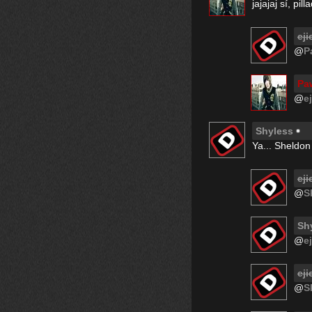
jajajaj sí, pil
eji
@
P
Pa
@
e
Shyless
Ya... Sheldon
eji
@
S
Sh
@
e
eji
@
S