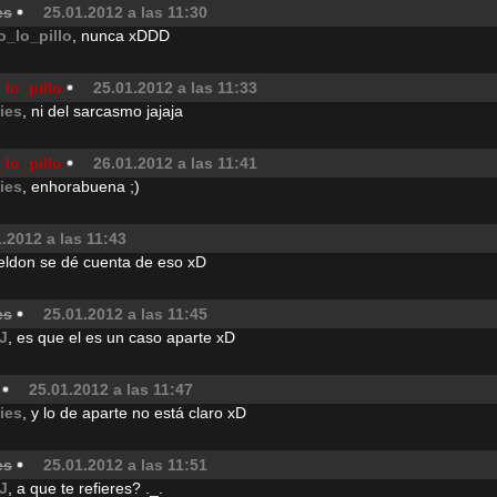
es
25.01.2012 a las 11:30
o_lo_pillo
, nunca xDDD
lo_pillo
25.01.2012 a las 11:33
jies
, ni del sarcasmo jajaja
lo_pillo
26.01.2012 a las 11:41
jies
, enhorabuena ;)
.2012 a las 11:43
ldon se dé cuenta de eso xD
es
25.01.2012 a las 11:45
.J
, es que el es un caso aparte xD
25.01.2012 a las 11:47
jies
, y lo de aparte no está claro xD
es
25.01.2012 a las 11:51
.J
, a que te refieres? ._.