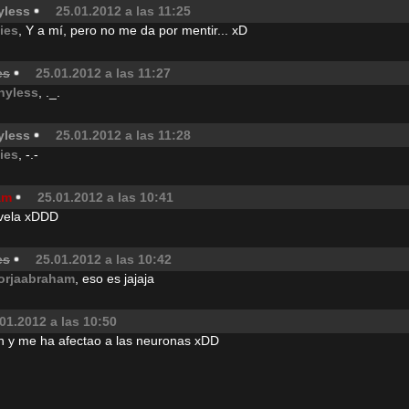
yless
25.01.2012 a las 11:25
jies
, Y a mí, pero no me da por mentir... xD
es
25.01.2012 a las 11:27
hyless
, ._.
yless
25.01.2012 a las 11:28
jies
, -.-
am
25.01.2012 a las 10:41
 vela xDDD
es
25.01.2012 a las 10:42
orjaabraham
, eso es jajaja
01.2012 a las 10:50
 y me ha afectao a las neuronas xDD