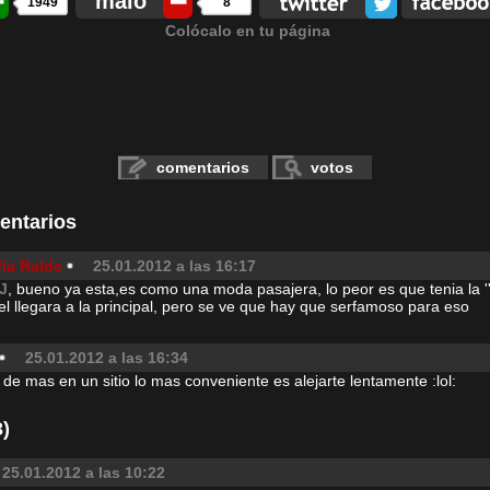
malo
1949
8
Colócalo en tu página
comentarios
votos
entarios
fia Ralde
25.01.2012 a las 16:17
.J
, bueno ya esta,es como una moda pasajera, lo peor es que tenia la '
el llegara a la principal, pero se ve que hay que serfamoso para eso
25.01.2012 a las 16:34
de mas en un sitio lo mas conveniente es alejarte lentamente :lol:
)
25.01.2012 a las 10:22