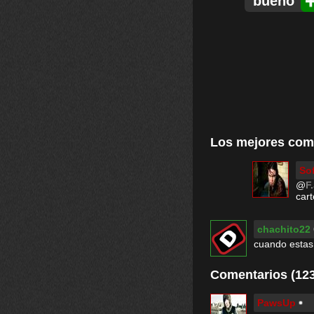
bueno
Los mejores com
So
@
F
cart
chachito22
cuando estas 
Comentarios (123
PawsUp