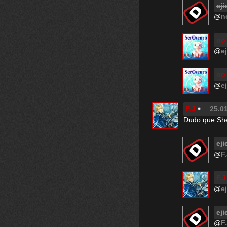
eji
@
n
no_
@
e
no_
@
e
F.J
25.01
Dudo que She
eji
@
F
F.J
@
e
eji
@
F