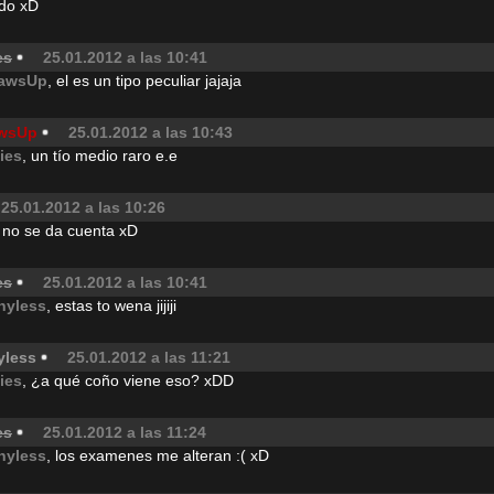
lado xD
es
25.01.2012 a las 10:41
awsUp
, el es un tipo peculiar jajaja
wsUp
25.01.2012 a las 10:43
jies
, un tío medio raro e.e
25.01.2012 a las 10:26
 no se da cuenta xD
es
25.01.2012 a las 10:41
hyless
, estas to wena jijiji
yless
25.01.2012 a las 11:21
jies
, ¿a qué coño viene eso? xDD
es
25.01.2012 a las 11:24
hyless
, los examenes me alteran :( xD