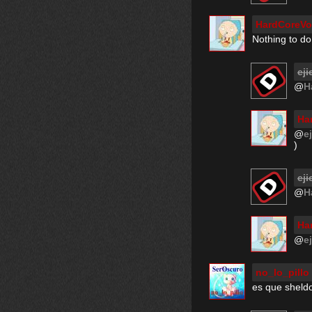
HardCoreV
Nothing to do
eji
@
H
Ha
@
e
)
eji
@
H
Ha
@
e
no_lo_pillo
es que sheldo