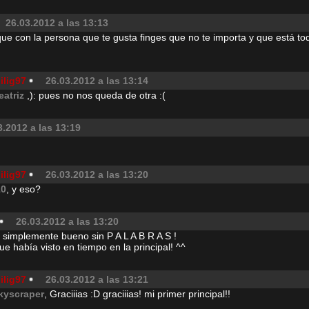
26.03.2012 a las 13:13
que con la persona que te gusta finges que no te importa y que está tod
ilig97
26.03.2012 a las 13:14
eatriz
,): pues no nos queda de otra :(
3.2012 a las 13:19
ilig97
26.03.2012 a las 13:20
10
, y eso?
26.03.2012 a las 13:20
s simplemente bueno sin P A L A B R A S !
ue había visto en tiempo en la principal! ^^
ilig97
26.03.2012 a las 13:21
kyscraper
, Graciiias :D graciiias! mi primer principal!!