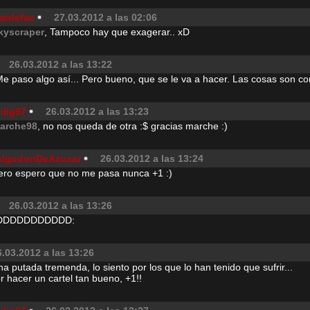
atdefac
27.03.2012 a las 02:06
kyscraper
, Tampoco hay que exagerar.. xD
26.03.2012 a las 13:22
 paso algo así... Pero bueno, que se le va a hacer. Las cosas son com
ilig97
26.03.2012 a las 13:23
arche98
, no nos queda de otra :$ gracias marche :)
AlgodonDeAzucar
26.03.2012 a las 13:24
ro espero que no me pasa nunca +1 :)
26.03.2012 a las 13:26
DDDDDDDDDDD:
6.03.2012 a las 13:26
una putada tremenda, lo siento por los que lo han tenido que sufrir...
or hacer un cartel tan bueno, +1!!