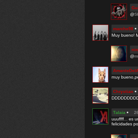
Gu
@
S
marche98
Muy bueno! Me
nin
@
m
AmanteDel
muy bueno,pe
Chrystian
DDDDDDDD
Talaia
2
uuuffff... es 
felicidades p