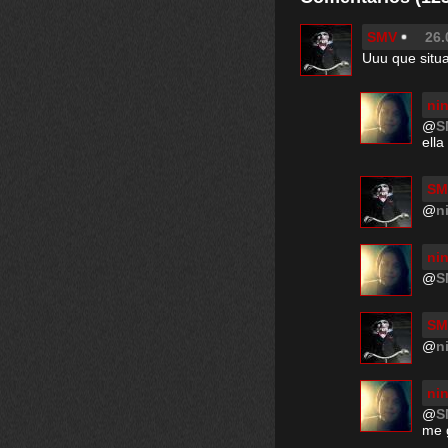
SMV
26.
Uuu que situa
nin
@
S
ella
SM
@
n
nin
@
S
SM
@
n
nin
@
S
me 