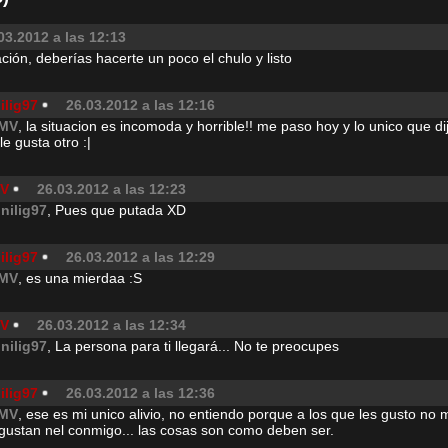
03.2012 a las 12:13
ción, deberías hacerte un poco el chulo y listo
ilig97
26.03.2012 a las 12:16
MV
, la situacion es incomoda y horrible!! me paso hoy y lo unico que 
 le gusta otro :|
V
26.03.2012 a las 12:23
inilig97
, Pues que putada XD
ilig97
26.03.2012 a las 12:29
MV
, es una mierdaa :S
V
26.03.2012 a las 12:34
inilig97
, La persona para ti llegará... No te preocupes
ilig97
26.03.2012 a las 12:36
MV
, ese es mi unico alivio, no entiendo porque a los que les gusto no 
gustan nel conmigo... las cosas son como deben ser.