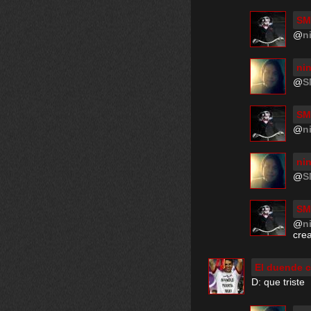
SM
@
n
nin
@
S
SM
@
n
nin
@
S
SM
@
n
crea
El duende c
D: que triste