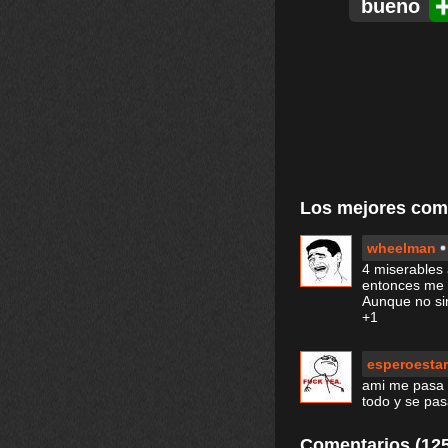
bueno
Los mejores com
wheelman
4 miserables 
entonces me c
Aunque no sir
+1
esperoesta
ami me pasa 
todo y se pasa
Comentarios (125