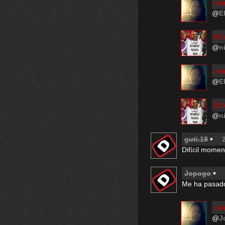
nin
@
E
El
@
n
nin
@
E
El
@
n
guti.19
Difícil momen
Jopogo
Me ha pasado 
nin
@
J