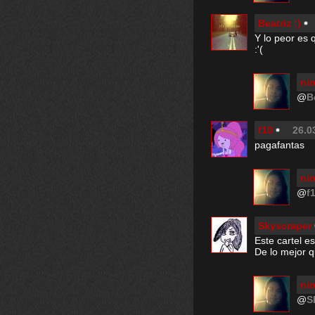
Beatriz :)
Y lo peor es 
:'(
nin
@
B
f10
26.0
pagafantas
nin
@
f
Skyscraper
Este cartel e
De lo mejor q
nin
@
S