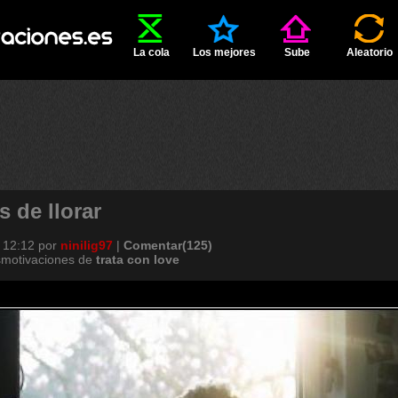
La cola
Los mejores
Sube
Aleatorio
 de llorar
 12:12
por
ninilig97
|
Comentar(125)
smotivaciones de
trata
con
love