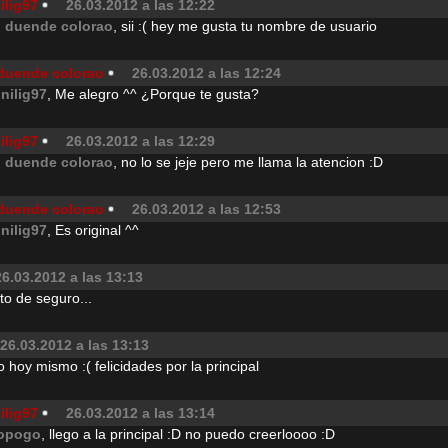
ilig97
26.03.2012 a las 12:22
l duende colorao
, sii :( hey me gusta tu nombre de usuario
 duende colorao
26.03.2012 a las 12:24
inilig97
, Me alegro ^^ ¿Porque te gusta?
ilig97
26.03.2012 a las 12:29
l duende colorao
, no lo se jeje pero me llama la atencion :D
 duende colorao
26.03.2012 a las 12:53
inilig97
, Es original ^^
26.03.2012 a las 13:13
to de seguro...
26.03.2012 a las 13:13
hoy mismo :( felicidades por la principal
ilig97
26.03.2012 a las 13:14
opogo
, llego a la principal :D no puedo creerloooo :D