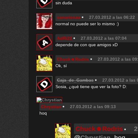
sin duda
canarionaa
27.03.2012 a las 06:22
normal no puede ser lo mismo :)
AdRi22
27.03.2012 a las 07:04
depende de con que amigos xD
Chuck☻Rodris
27.03.2012 a las 09
Ok, sí
Caja_de_Gambas
27.03.2012 a las 
Sosia, ¿qué tiene que ver la foto? D:
Chrystian
27.03.2012 a las 09:13
hoq
Chuck☻Rodris
2
@
Chrystian
, hoq