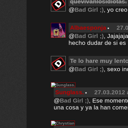
quevivanlosidiotas.
@
Bad Girl ;)
, yo cre
Albaesponja
27.
@
Bad Girl ;)
, Jajajaj
hecho dudar de si es 
Te lo hare muy lento
@
Bad Girl ;)
, sexo in
Sunglass.
27.03.2012 
@
Bad Girl ;)
, Ese moment
una cosa y ya la han come