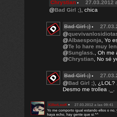
Chrystian
27.03.2012 
@
Bad Girl ;)
, chica
Bad Girl ;)
27.03.
@
quevivanlosidiota
@
Albaesponja
, Yo 
@
Te lo hare muy lent
@
Sunglass.
, Oh me 
@
Chrystian
, No sé 
Bad Girl ;)
27.03.
@
Bad Girl ;)
, ¿LOL? 
Desmo me trollea ._.
KillerLooK
27.03.2012 a las 09:41
Yo me comporto igual estando ellos o no, 
haya echo, hay gente que si.^^