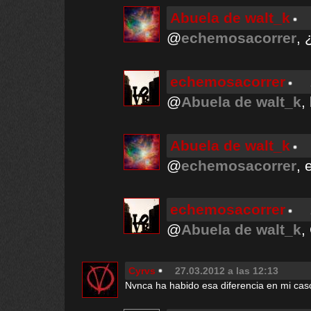
Abuela de walt_k
@
echemosacorrer
, 
echemosacorrer
@
Abuela de walt_k
,
Abuela de walt_k
@
echemosacorrer
, 
echemosacorrer
@
Abuela de walt_k
,
Cyrvs
27.03.2012 a las 12:13
Nvnca ha habido esa diferencia en mi cas