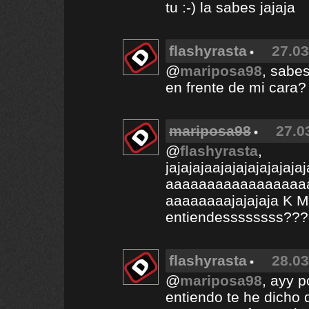
tu :-) la sabes jajaja
flashyrasta
27.03
@
mariposa98
, sabes
en frente de mi cara?
mariposa98
27.0
@
flashyrasta
,
jajajajaajajajajajajaj
aaaaaaaaaaaaaaaaa
aaaaaaaajajajaja K
entiendessssssss??
flashyrasta
28.03
@
mariposa98
, ayy p
entiendo te he dicho 