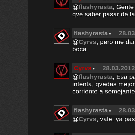
@
flashyrasta
, Gente
qve saber pasar de la
flashyrasta
28.03
@
Cyrvs
, pero me dar
boca
Cyrvs
28.03.2012
@
flashyrasta
, Esa p
intenta, qvedas mejor
corriente a semejante 
flashyrasta
28.03
@
Cyrvs
, vale, ya pa