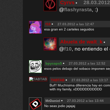
Cyrvs
28.03.2012
@
flashyrasta
, :)
f10
27.03.2012 a las 12:47
esa gran en 2 carteles seguidos
Abuela de walt_k
@
f10
, no entiendo e
bpycaps5
27.03.2012 a las 12:52
esos pelos debajo del sobaco imponen seg
TABTAB
27.03.2012 a las 13:17
Buf!! Muchísima diferencia hay en c
with my family, xDDDDDDDDDDD
MrDaniel
27.03.2012 a las 13:44
No seas jodio jajajaj