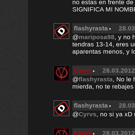
no estas en frente 
SIGNIFICA MI NOMB
flashyrasta
28.03
@
mariposa98
, y no 
tendras 13-14, eres 
aparentas menos, y l
Cyrvs
28.03.2012
@
flashyrasta
, No le
mierda, no te rebajes 
flashyrasta
28.03
@
Cyrvs
, no si ya xD
Cyrvs
28.03.2012