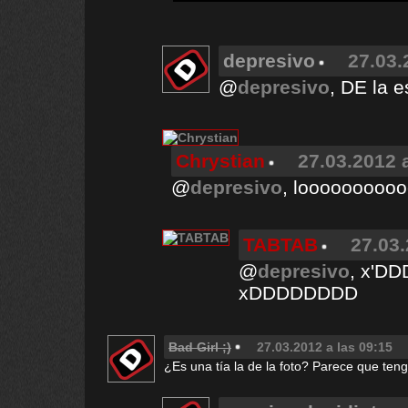
depresivo
27.03.
@
depresivo
, DE la e
Chrystian
27.03.2012 
@
depresivo
, loooooooooo
TABTAB
27.03.
@
depresivo
, x'DD
xDDDDDDDD
Bad Girl ;)
27.03.2012 a las 09:15
¿Es una tía la de la foto? Parece que ten