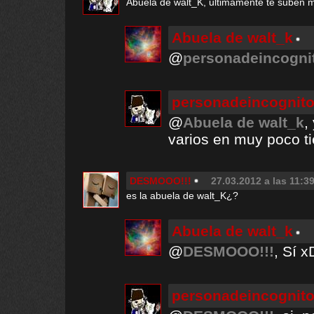
Abuela de walt_K, ultimamente te suben m
Abuela de walt_k
@
personadeincogni
personadeincognit
@
Abuela de walt_k
,
varios en muy poco t
DESMOOO!!!
27.03.2012 a las 11:3
es la abuela de walt_K¿?
Abuela de walt_k
@
DESMOOO!!!
, Sí
personadeincognit