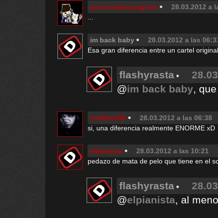
personadeincognito
28.03.2012 a l
...
im back baby
28.03.2012 a las 06:3
Esa gran diferencia entre un cartel origina
flashyrasta
28.03
@
im back baby
, que
melbita100
28.03.2012 a las 06:38
si, una diferencia realmente ENORME xD
elpianista
28.03.2012 a las 10:21
pedazo de mata de pelo que tiene en el 
flashyrasta
28.03
@
elpianista
, al men