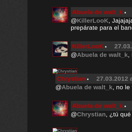
Abuela de walt_k
@
KillerLooK
, Jajaja
prepárate para el ban
KillerLooK
27.03
@
Abuela de walt_k
,
Chrystian
27.03.2012 
@
Abuela de walt_k
, no l
Abuela de walt_k
@
Chrystian
, ¿tú qu