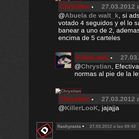
Chrystian
27.03.2012 
@
Abuela de walt_k
, si a
votado 4 seguidos y el lo 
banear a uno de 2, ademas
encima de 5 carteles
KillerLooK
27.03
@
Chrystian
, Efectiv
normas al pie de la le
Chrystian
27.03.2012 
@
KillerLooK
, jajajja
flashyrasta
27.03.2012 a las 09:42