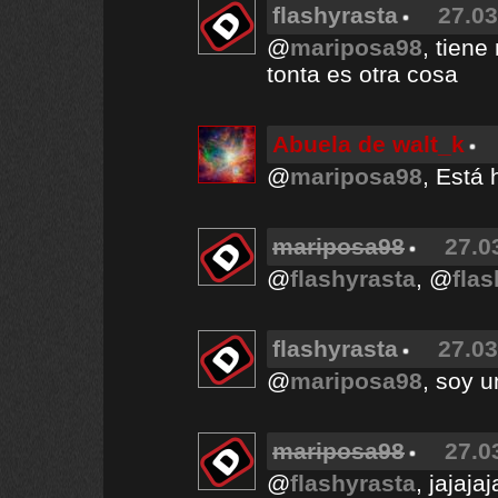
flashyrasta
27.03
@
mariposa98
, tiene
tonta es otra cosa
Abuela de walt_k
@
mariposa98
, Está 
mariposa98
27.0
@
flashyrasta
, @
fla
flashyrasta
27.03
@
mariposa98
, soy u
mariposa98
27.0
@
flashyrasta
, jajaj