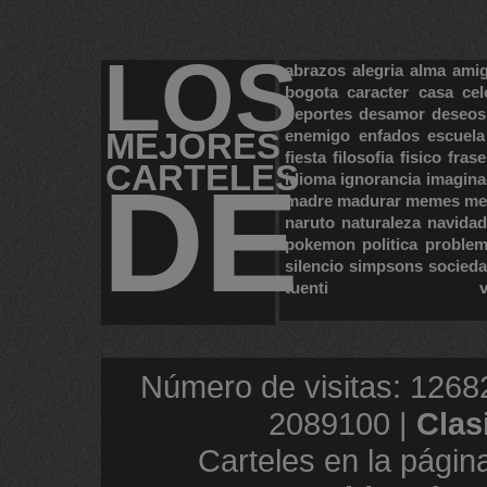
LOS
abrazos
alegria
alma
ami
bogota
caracter
casa
cel
deportes
desamor
deseos
MEJORES
enemigo
enfados
escuela
fiesta
filosofia
fisico
frase
CARTELES
DE
idioma
ignorancia
imagina
madre
madurar
memes
me
naruto
naturaleza
navidad
pokemon
politica
proble
silencio
simpsons
socied
tuenti
Número de visitas: 1268
2089100 |
Clas
Carteles en la págin