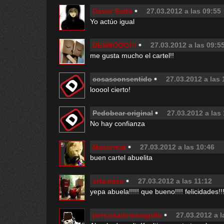
Davor Safth
27.03.2012 a las 09:55
Yo actúo igual
DESMOOO!!!
27.03.2012 a las 09:5
me gusta mucho el cartel!!
cosasconsentido
27.03.2012 a las 
looool cierto!
Pedobear original
27.03.2012 a las
No hay confianza
Mastercat
27.03.2012 a las 10:46
buen cartel abuelita
srta.miso
27.03.2012 a las 11:12
yepa abuela!!!!! que bueno!!!! felicidade
personadeincognito
27.03.2012 a l