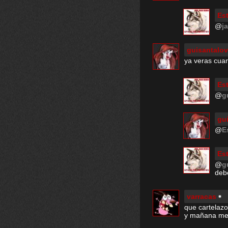
Est
@
ja
guisantalo
ya veras cuan
Est
@
g
gu
@
E
Est
@
g
deb
varracas
que cartelazo,
y mañana me 