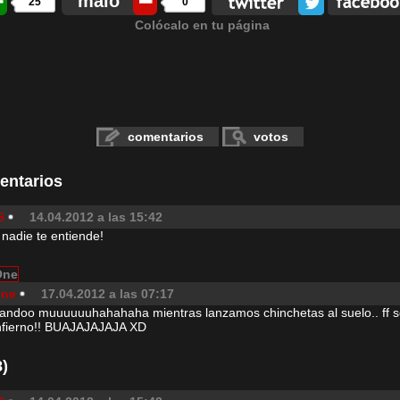
malo
25
0
Colócalo en tu página
comentarios
votos
entarios
6
14.04.2012 a las 15:42
 nadie te entiende!
One
17.04.2012 a las 07:17
itandoo muuuuuuhahahaha mientras lanzamos chinchetas al suelo.. ff se
nfierno!! BUAJAJAJAJA XD
)