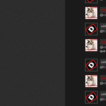
Est
@
e
el
@
E
Est
@
e
que
el
@
E
Est
@
e
el
@
E