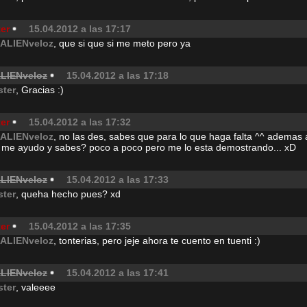
er
15.04.2012 a las 17:17
lALIENveloz
, que si que si me meto pero ya
ALIENveloz
15.04.2012 a las 17:18
ster
, Gracias :)
er
15.04.2012 a las 17:32
lALIENveloz
, no las des, sabes que para lo que haga falta ^^ ademas a
 me ayudo y sabes? poco a poco pero me lo esta demostrando... xD
ALIENveloz
15.04.2012 a las 17:33
ster
, queha hecho pues? xd
er
15.04.2012 a las 17:35
lALIENveloz
, tonterias, pero jeje ahora te cuento en tuenti :)
ALIENveloz
15.04.2012 a las 17:41
ster
, valeeee