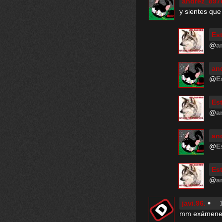
andrez_897
y sientes que
Est
@
a
an
@
E
Est
@
a
an
@
E
Est
@
a
javi.96.
mm exámenes