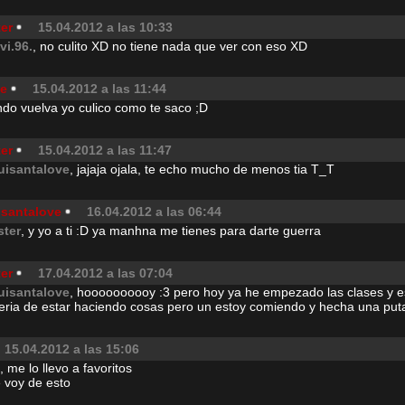
er
15.04.2012 a las 10:33
vi.96.
, no culito XD no tiene nada que ver con eso XD
ve
15.04.2012 a las 11:44
do vuelva yo culico como te saco ;D
er
15.04.2012 a las 11:47
uisantalove
, jajaja ojala, te echo mucho de menos tia T_T
isantalove
16.04.2012 a las 06:44
ster
, y yo a ti :D ya manhna me tienes para darte guerra
er
17.04.2012 a las 07:04
uisantalove
, hoooooooooy :3 pero hoy ya he empezado las clases y es
eria de estar haciendo cosas pero un estoy comiendo y hecha una put
15.04.2012 a las 15:06
 me lo llevo a favoritos
voy de esto