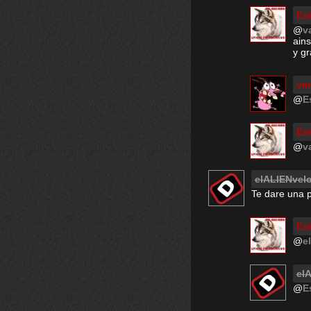
Est
@
v
ain
y gr
va
@
E
Est
@
v
elALIENvel
Te dare una p
Est
@
e
el
@
E