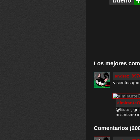
bueno
Los mejores com
andrez_897
y sientes que
almirante
@
Ester
, gr
mismísmo i
Comentarios (208