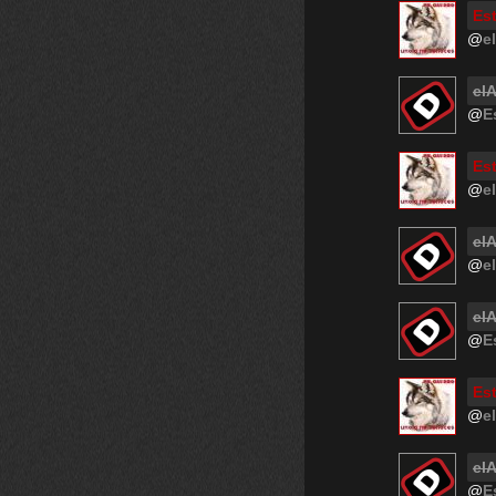
Est
@
e
el
@
E
Est
@
e
el
@
e
el
@
E
Est
@
e
el
@
E