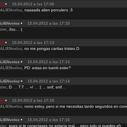
er
15.04.2012 a las 17:06
lALIENveloz
, naaaada alien porculero :3
ALIENveloz
15.04.2012 a las 17:10
ster
, Jou... :(
er
15.04.2012 a las 17:13
lALIENveloz
, no me pongas caritas tristes D:
ALIENveloz
15.04.2012 a las 17:13
lALIENveloz
, PD: estas en tuenti ester?
ALIENveloz
15.04.2012 a las 17:14
ster
, D: ... T.T ... =/ ... :( ... snif, snif...
er
15.04.2012 a las 17:15
lALIENveloz
, nono estoy, pero si me necesitas tardo segundos en co
ALIENveloz
15.04.2012 a las 17:16
ster
, pues si te conectases no estaría mal..., pero solo si puedes eh