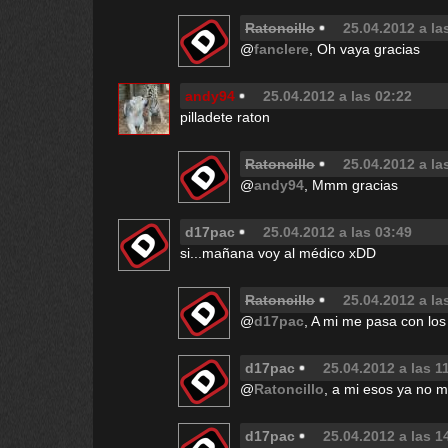
Ratoncillo
25.04.2012 a la
@
fanclere
, Oh vaya gracias
andy94
25.04.2012 a las 02:22
pilladete raton
Ratoncillo
25.04.2012 a la
@
andy94
, Mmm gracias
d17pac
25.04.2012 a las 03:49
si...mañana voy al médico xDD
Ratoncillo
25.04.2012 a la
@
d17pac
, A mi me pasa con lo
d17pac
25.04.2012 a las 1
@
Ratoncillo
, a mi esos ya no 
d17pac
25.04.2012 a las 1