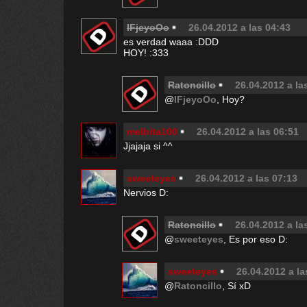
lFjeyoOo
26.04.2012 a las 04:43
es verdad waaa :DDD
HOY! :333
Ratoncillo
26.04.2012 a la
@
lFjeyoOo
, Hoy?
melbita100
26.04.2012 a las 06:51
Jjajaja si ^^
sweeteyes
26.04.2012 a las 07:13
Nervios D:
Ratoncillo
26.04.2012 a la
@
sweeteyes
, Es por eso D:
sweeteyes
26.04.2012 a la
@
Ratoncillo
, Sí xD