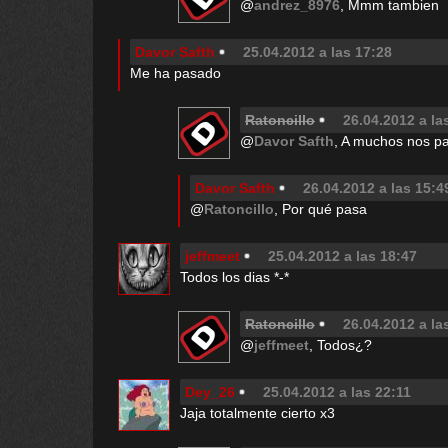
@
andrez_8976
, Mmm tambien
Davor Safth
25.04.2012 a las 17:28
Me ha pasado
Ratoncillo
26.04.2012 a la
@
Davor Safth
, A muchos nos p
Davor Safth
26.04.2012 a las 15:4
@
Ratoncillo
, Por qué pasa
jeffmeet
25.04.2012 a las 18:47
Todos los dias *-*
Ratoncillo
26.04.2012 a la
@
jeffmeet
, Todos¿?
Dey_26
25.04.2012 a las 22:11
Jaja totalmente cierto x3