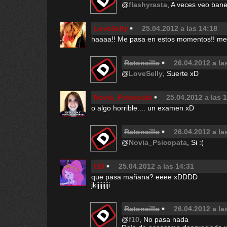
@
flashyrasta
, A veces veo ban
LoveSelly
25.04.2012 a las 14:18
haaaa!! Me pasa en estos momentos!! me i
Ratoncillo
26.04.2012 a la
@
LoveSelly
, Suerte xD
Novia_Psicopata
25.04.2012 a las 
o algo horrible.... un examen xD
Ratoncillo
26.04.2012 a la
@
Novia_Psicopata
, Si :(
f10
25.04.2012 a las 14:31
que pasa mañana? eeee xDDDD
jkijijijiji
Ratoncillo
26.04.2012 a la
@
f10
, No pasa nada