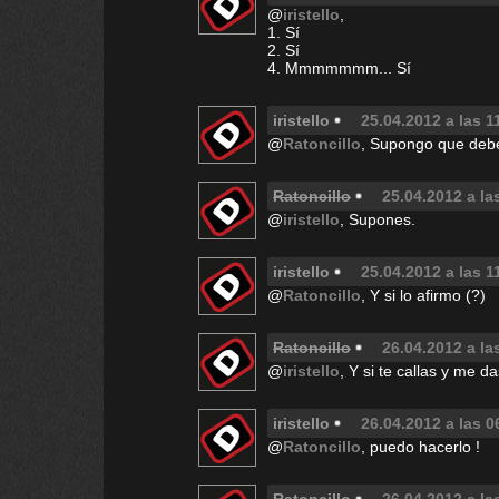
@
iristello
,
1. Sí
2. Sí
4. Mmmmmmm... Sí
iristello
25.04.2012 a las 1
@
Ratoncillo
, Supongo que debe
Ratoncillo
25.04.2012 a la
@
iristello
, Supones.
iristello
25.04.2012 a las 1
@
Ratoncillo
, Y si lo afirmo (?)
Ratoncillo
26.04.2012 a la
@
iristello
, Y si te callas y me d
iristello
26.04.2012 a las 0
@
Ratoncillo
, puedo hacerlo !