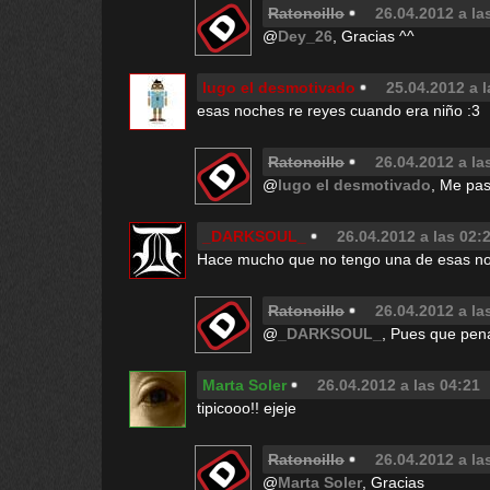
Ratoncillo
26.04.2012 a la
@
Dey_26
, Gracias ^^
lugo el desmotivado
25.04.2012 a l
esas noches re reyes cuando era niño :3
Ratoncillo
26.04.2012 a la
@
lugo el desmotivado
, Me pa
_DARKSOUL_
26.04.2012 a las 02:
Hace mucho que no tengo una de esas no
Ratoncillo
26.04.2012 a la
@
_DARKSOUL_
, Pues que pen
Marta Soler
26.04.2012 a las 04:21
tipicooo!! ejeje
Ratoncillo
26.04.2012 a la
@
Marta Soler
, Gracias