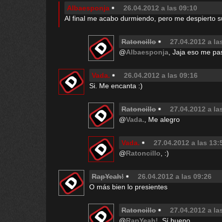
Albaesponja
26.04.2012 a las 09:10
Al final me acabo durmiendo, pero me despierto su
Ratoncillo
27.04.2012 a la
@
Albaesponja
, Jaja eso me pa
Vada.
26.04.2012 a las 09:16
Si. Me encanta :)
Ratoncillo
27.04.2012 a la
@
Vada.
, Me alegro
Vada.
27.04.2012 a las 13:
@
Ratoncillo
, :)
RapYeah!
26.04.2012 a las 09:26
O más bien lo presientes
Ratoncillo
27.04.2012 a la
@
RapYeah!
, Sí bueno