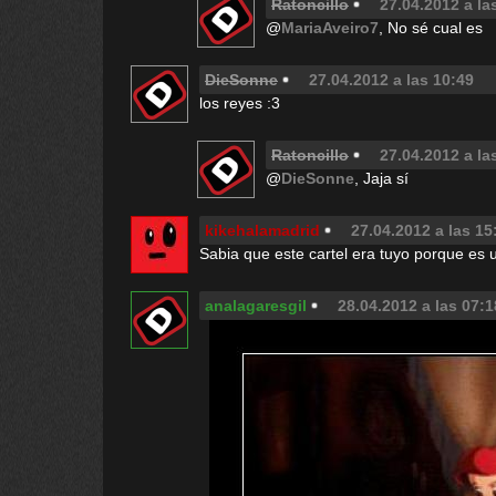
Ratoncillo
27.04.2012 a la
@
MariaAveiro7
, No sé cual es
DieSonne
27.04.2012 a las 10:49
los reyes :3
Ratoncillo
27.04.2012 a la
@
DieSonne
, Jaja sí
kikehalamadrid
27.04.2012 a las 15
Sabia que este cartel era tuyo porque es
analagaresgil
28.04.2012 a las 07:1