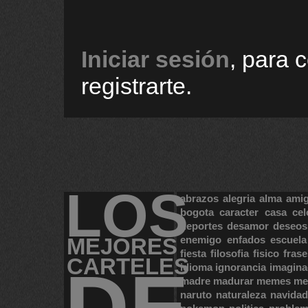
Iniciar sesión
, para 
registrarte.
LOS
abrazos
alegria
alma
ami
bogota
caracter
casa
cel
deportes
desamor
deseos
MEJORES
enemigo
enfados
escuela
fiesta
filosofia
fisico
frase
CARTELES
DE
idioma
ignorancia
imagina
madre
madurar
memes
me
naruto
naturaleza
navidad