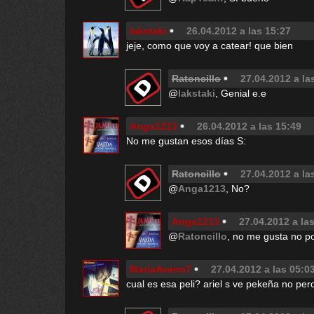
lakstaki
26.04.2012 a las 15:27
jeje, como que voy a catear! que bien
Ratoncillo
27.04.2012 a la
@
lakstaki
, Genial e.e
Anga1213
26.04.2012 a las 15:49
No me gustan esos días S:
Ratoncillo
27.04.2012 a la
@
Anga1213
, No?
Anga1213
27.04.2012 a la
@
Ratoncillo
, no me gusta no p
MariaAveiro7
27.04.2012 a las 05:0
cual es esa peli? ariel s ve pekeña no pe