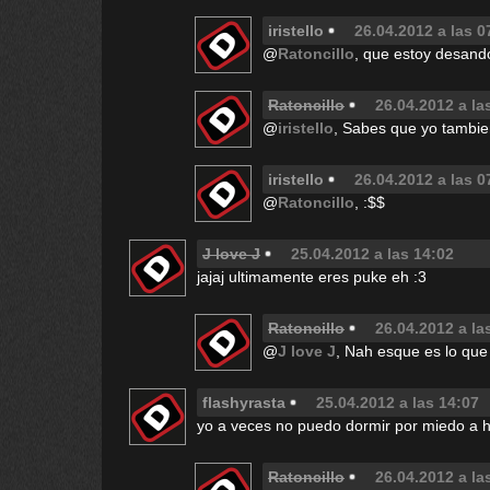
iristello
26.04.2012 a las 0
@
Ratoncillo
, que estoy desand
Ratoncillo
26.04.2012 a la
@
iristello
, Sabes que yo tambie
iristello
26.04.2012 a las 0
@
Ratoncillo
, :$$
J love J
25.04.2012 a las 14:02
jajaj ultimamente eres puke eh :3
Ratoncillo
26.04.2012 a la
@
J love J
, Nah esque es lo qu
flashyrasta
25.04.2012 a las 14:07
yo a veces no puedo dormir por miedo a h
Ratoncillo
26.04.2012 a la