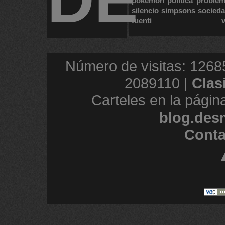
pokemon
politica
proble
silencio
simpsons
socied
tuenti
Número de visitas: 1268
2089110 |
Clas
Carteles en la págin
blog.des
Conta