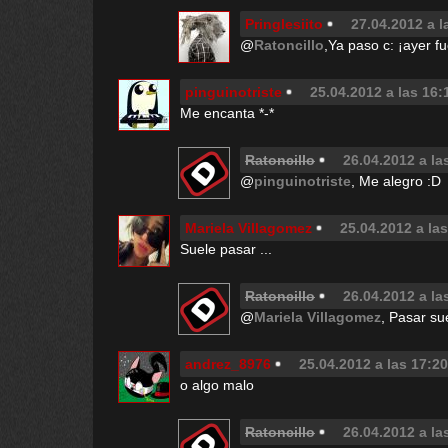
Pringlesiito
27.04.2012 a l
@
Ratoncillo
,Ya paso c: ¡ayer fu
pinguinotriste
25.04.2012 a las 16:
Me encanta *-*
Ratoncillo
26.04.2012 a la
@
pinguinotriste
, Me alegro :D
Mariela Villagomez
25.04.2012 a la
Suele pasar ...
Ratoncillo
26.04.2012 a la
@
Mariela Villagomez
, Pasar sue
andrez_8976
25.04.2012 a las 17:20
o algo malo
Ratoncillo
26.04.2012 a la