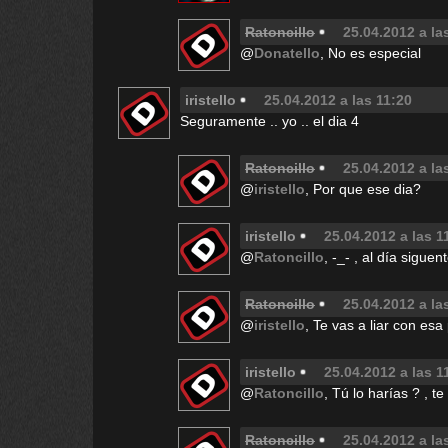
Ratoncillo
25.04.2012 a la
@
Donatello
, No es especial
iristello
25.04.2012 a las 11:20
Seguramente .. yo .. el dia 4
Ratoncillo
25.04.2012 a la
@
iristello
, Por que ese dia?
iristello
25.04.2012 a las 1
@
Ratoncillo
, -_- , al día sigue
Ratoncillo
25.04.2012 a la
@
iristello
, Te vas a liar con es
iristello
25.04.2012 a las 1
@
Ratoncillo
, Tú lo harías ? , t
Ratoncillo
25.04.2012 a la