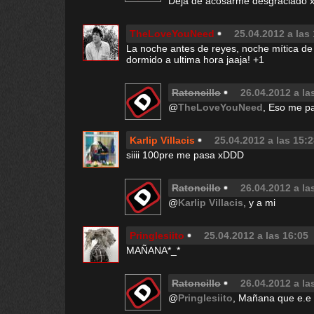
Deja de acosarme desgraciado 
TheLoveYouNeed
25.04.2012 a las
La noche antes de reyes, noche mítica de
dormido a ultima hora jaaja! +1
Ratoncillo
26.04.2012 a la
@
TheLoveYouNeed
, Eso me p
Karlip Villacis
25.04.2012 a las 15:
siiii 100pre me pasa xDDD
Ratoncillo
26.04.2012 a la
@
Karlip Villacis
, y a mi
Pringlesiito
25.04.2012 a las 16:05
MAÑANA*_*
Ratoncillo
26.04.2012 a la
@
Pringlesiito
, Mañana que e.e