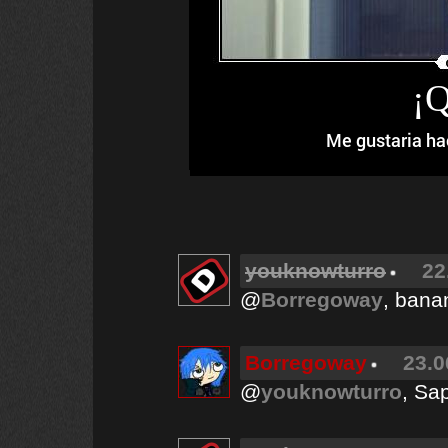
¡Q
Me gustaria 
youknowturro
22
@
Borregoway
, banan
Borregoway
23.0
@
youknowturro
, Sa