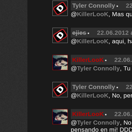
Tyler Connolly
22
@
KillerLooK
, Mas qu
ejies
22.06.2012 
@
KillerLooK
, aqui, 
KillerLooK
22.06
@
Tyler Connolly
, T
Tyler Connolly
22
@
KillerLooK
, No, pe
KillerLooK
22.06
@
Tyler Connolly
, No
pensando en mi! 