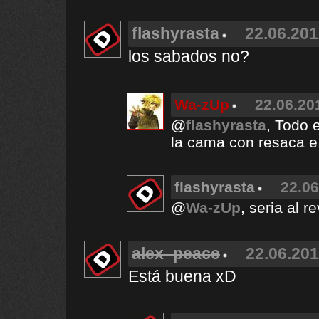
flashyrasta
22.06.201
los sabados no?
Wa-zUp
22.06.20
@
flashyrasta
, Todo 
la cama con resaca e
flashyrasta
22.06
@
Wa-zUp
, seria al r
alex_peace
22.06.201
Está buena xD