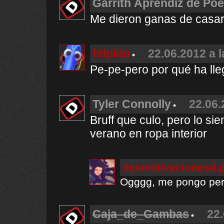
Garrith Aprendiz de Poe
Me dieron ganas de casa
felpido
22.06.2012 a 
Pe-pe-pero por qué ha lleg
Tyler Connolly
22.06.
Bruff que culo, pero lo sie
verano en ropa interior
desmotivacionesd.
Ogggg, me pongo per
Caja_de_Gambas
22.