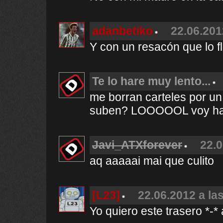
adanbetiko
22.06.201
Y con un resacón que lo fl
Te lo hare muy lento...
me borran carteles por un 
suben? LOOOOOL voy hast
Javi_ATXforever
22.0
aq aaaaai mai que culito
[L23]
22.06.2012 a la
Yo quiero este trasero *-