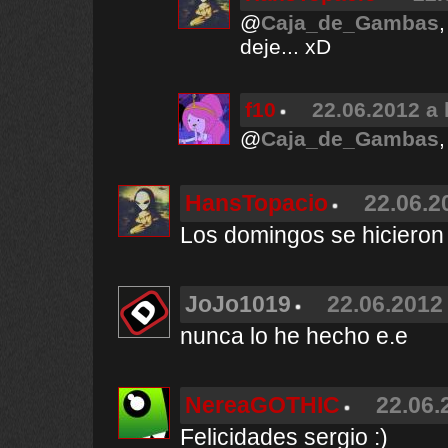
@
Caja_de_Gambas
deje... xD
f10
22.06.2012 a 
@
Caja_de_Gambas
,
HansTopacio
22.06.2
Los domingos se hicieron 
JoJo1019
22.06.2012 
nunca lo he hecho e.e
NereaGOTHIC
22.06.
Felicidades sergio :)