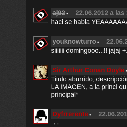
aj92
22.06.2012 a las
haci se habla YEAAAAA
youknowturro
22.06.
siiiiiii domingooo...!! jajaj
Sir Arthur Conan Doyle
Titulo aburrido, descrip
LA IMAGEN, a la princi que
principal*
Dyfrrerente
22.06.201
¬¬