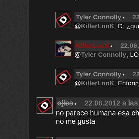
Tyler Connolly
22
@
KillerLooK
, D: ¿qu
KillerLooK
22.06
@
Tyler Connolly
, LO
Tyler Connolly
22
@
KillerLooK
, Entonc
ejies
22.06.2012 a las
no parece humana esa ch
no me gusta