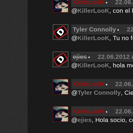
KillerLooK
22.06
@
KillerLooK
, con el
Tyler Connolly
22
@
KillerLooK
, Tu no 
ejies
22.06.2012 
@
KillerLooK
, hola 
KillerLooK
22.06
@
Tyler Connolly
, Ci
KillerLooK
22.06
@
ejies
, Hola socio, 