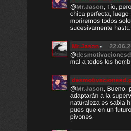
@
Mr.Jason
, Tio, pe
chica perfecta, luego
moriremos todos solos
sucesivamente hasta 
Mr.Jason
22.06.2
@
desmotivacionesd
mal a todos los hombr
desmotivacionesd.
@
Mr.Jason
, Bueno, 
adaptarán a la super
naturaleza es sabia h
pues que en un futur
pivones.