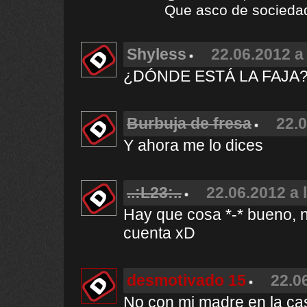
Que asco de socieda
Shyless
22.06.2012 a
¿DÓNDE ESTÁ LA FAJA?
Burbuja de fresa
22.0
Y ahora me lo dices
..:L23:..
22.06.2012 a 
Hay que cosa *-* bueno, no
cuenta xD
desmotivado 15
22.0
No con mi madre en la ca