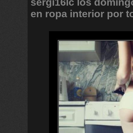
sergi16lc
los
doming
en
ropa
interior
por
t