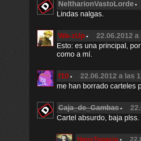
NeltharionVastoLorde
Lindas nalgas.
Wa-zUp
22.06.2012 a 
Esto: es una principal, po
como a mí.
f10
22.06.2012 a las 
me han borrado carteles 
Caja_de_Gambas
22.
Cartel absurdo, baja plss.
HansTopacio
22.