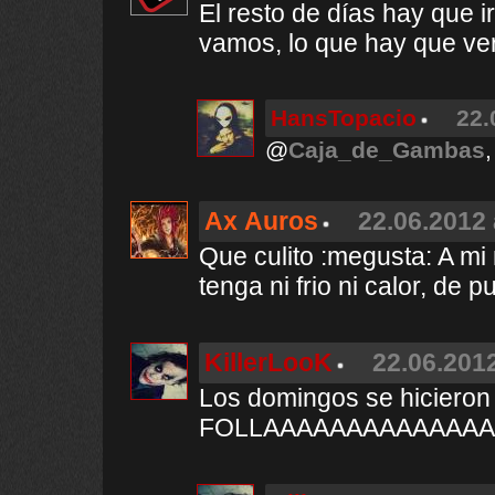
El resto de días hay que 
vamos, lo que hay que ver
HansTopacio
22.
@
Caja_de_Gambas
Ax Auros
22.06.2012 
Que culito :megusta: A mi 
tenga ni frio ni calor, de 
KillerLooK
22.06.2012
Los domingos se hicieron
FOLLAAAAAAAAAAAAA