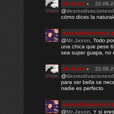
Mr.Jason
22.06.2
@
desmotivacionesd
cómo dices la natural
desmotivacionesd.
@
Mr.Jason
, Todo po
una chica que pese 6
sea super guapa, no 
Mr.Jason
22.06.2
@
desmotivacionesd
para ser bella se nece
nadie es perfecto
desmotivacionesd.
@
Mr.Jason
, Y si er