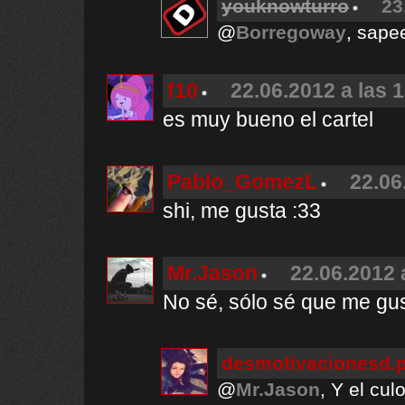
youknowturro
23
@
Borregoway
, sape
f10
22.06.2012 a las 
es muy bueno el cartel
Pablo_GomezL
22.06
shi, me gusta :33
Mr.Jason
22.06.2012 
No sé, sólo sé que me gu
desmotivacionesd.
@
Mr.Jason
, Y el culo