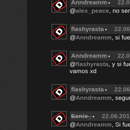
Anndreamm
22.0
@
alex_peace
, no se
flashyrasta
22.06
@
Anndreamm
, si fu
Anndreamm
22.0
@
flashyrasta
, y si 
vamos xd
flashyrasta
22.06
@
Anndreamm
, segu
Een!e_
22.06.201
@
Anndreamm
, Si f