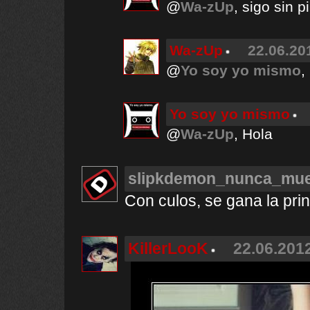
@
Wa-zUp
, sigo sin pi
Wa-zUp
22.06.20
@
Yo soy yo mismo
,
Yo soy yo mismo
@
Wa-zUp
, Hola
slipkdemon_nunca_mu
Con culos, se gana la pri
KillerLooK
22.06.2012