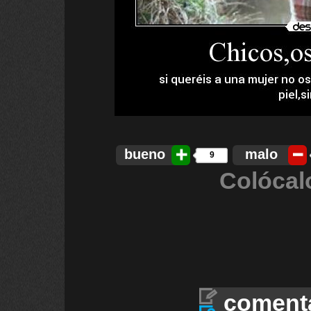
bueno
malo
9
Colócal
coment