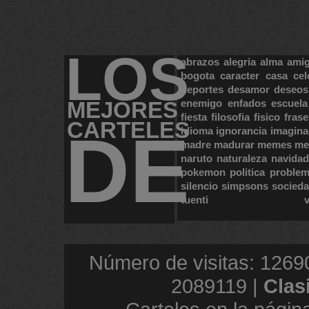
LOS
abrazos
alegria
alma
ami
bogota
caracter
casa
cel
deportes
desamor
deseos
MEJORES
enemigo
enfados
escuela
fiesta
filosofia
fisico
frase
CARTELES
DE
idioma
ignorancia
imagina
madre
madurar
memes
me
naruto
naturaleza
navidad
pokemon
politica
proble
silencio
simpsons
socied
tuenti
Número de visitas: 1269
2089119 |
Clas