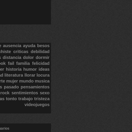
e
ausencia
ayuda
besos
chiste
criticas
debilidad
s
distancia
dolor
dormir
ook
fail
familia
felicidad
er
historia
humor
ideas
ad
literatura
llorar
locura
rte
mujer
mundo
musica
s
pasado
pensamientos
rock
sentimientos
sexo
tas
tonto
trabajo
tristeza
videojuegos
uarios