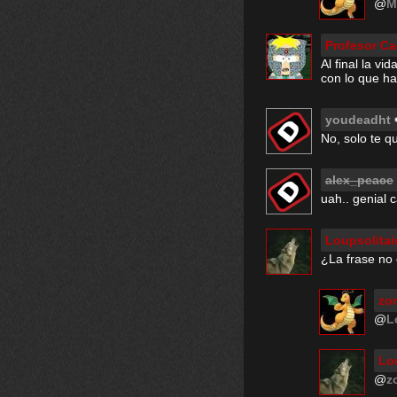
@
M
Profesor C
Al final la 
con lo que ha
youdeadht
No, solo te qu
alex_peace
uah.. genial c
Loupsolitai
¿La frase no
zo
@
L
Lou
@
z