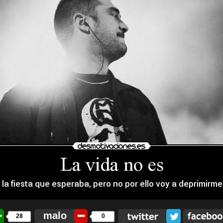
malo
28
0