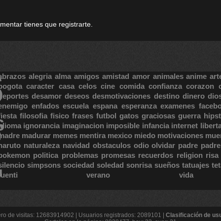
omentar tienes que registrarte.
S
abrazos
alegria
alma
amigos
amistad
amor
animales
anime
art
bogota
caracter
casa
celos
cine
comida
confianza
corazon
deportes
desamor
deseos
desmotivaciones
destino
dinero
dio
enemigo
enfados
escuela
espana
esperanza
examenes
faceb
fiesta
filosofia
fisico
frases
futbol
gatos
graciosas
guerra
hipst
S
E
idioma
ignorancia
imaginacion
imposible
infancia
internet
libert
madre
madurar
memes
mentira
mexico
miedo
motivaciones
mue
naruto
naturaleza
navidad
obstaculos
odio
olvidar
padre
padre
pokemon
politica
problemas
promesas
recuerdos
religion
risa
silencio
simpsons
sociedad
soledad
sonrisa
sueños
tatuajes
te
tuenti
verano
vida
o de visitas: 12683914902 | Usuarios registrados: 2089101 |
Clasificación de us