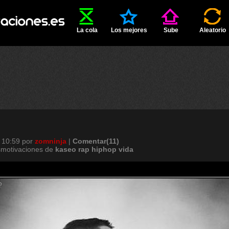
La cola
Los mejores
Sube
Aleatorio
 10:59
por
zomninja
|
Comentar(11)
smotivaciones de
kaseo
rap
hiphop
vida