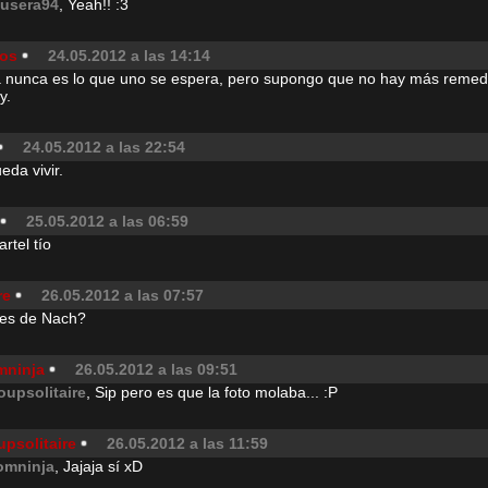
usera94
, Yeah!! :3
aos
24.05.2012 a las 14:14
vida nunca es lo que uno se espera, pero supongo que no hay más reme
y.
24.05.2012 a las 22:54
eda vivir.
25.05.2012 a las 06:59
artel tío
re
26.05.2012 a las 07:57
 es de Nach?
mninja
26.05.2012 a las 09:51
oupsolitaire
, Sip pero es que la foto molaba... :P
psolitaire
26.05.2012 a las 11:59
omninja
, Jajaja sí xD