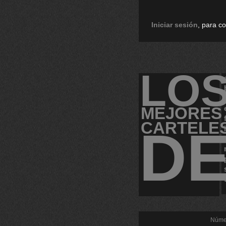
Iniciar sesión
, para c
LO
MEJORES
CARTELE
D
Númer