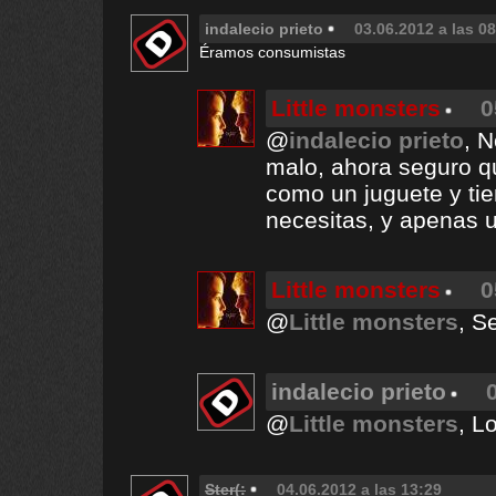
indalecio prieto
03.06.2012 a las 0
Éramos consumistas
Little monsters
0
@
indalecio prieto
, 
malo, ahora seguro q
como un juguete y ti
necesitas, y apenas 
Little monsters
0
@
Little monsters
, S
indalecio prieto
@
Little monsters
, L
Ster(:
04.06.2012 a las 13:29