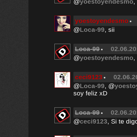
@
yoestoyendesmo
,
yoestoyendesmo
@
Loca-99
, sii
Loca-99
02.06.20
@
yoestoyendesmo
,
ceci9123
02.06.2
@
Loca-99
, @
yoest
soy feliz xD
Loca-99
02.06.20
@
ceci9123
, Si te di