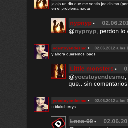
jajaja un dia que me sentia jodidisima (p
en el problema nada¡
nypnyp
02.06.201
@
nypnyp
, perdon lo
yoestoyendesmo
02.06.2012 a las 
y ahora queremos ipads
Little monsters
0
@
yoestoyendesmo
,
que.. sin comentarios
yoestoyendesmo
02.06.2012 a las 
o blakcberrys
Loca-99
02.06.20