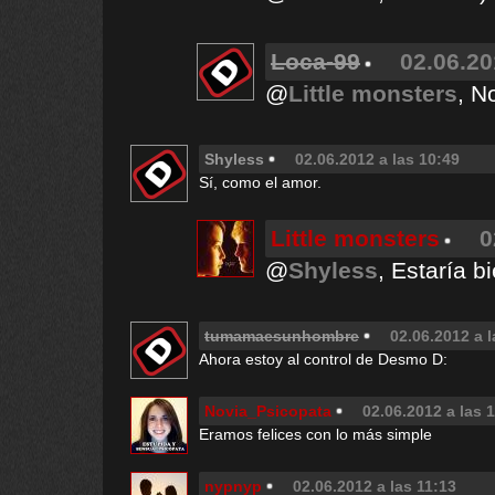
Loca-99
02.06.20
@
Little monsters
, N
Shyless
02.06.2012 a las 10:49
Sí, como el amor.
Little monsters
0
@
Shyless
, Estaría b
tumamaesunhombre
02.06.2012 a l
Ahora estoy al control de Desmo D:
Novia_Psicopata
02.06.2012 a las 
Eramos felices con lo más simple
nypnyp
02.06.2012 a las 11:13