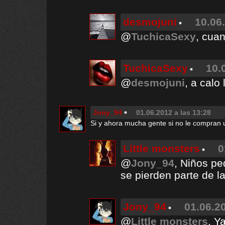
desmojuni
10.06
@
TuchicaSexy
, cua
TuchicaSexy
10.
@
desmojuni
, a calo
Jony_94
01.06.2012 a las 13:28
Si y ahora mucha gente si no le compran u
Little monsters
0
@
Jony_94
, Niños p
se pierden parte de la
Jony_94
01.06.2
@
Little monsters
, Y