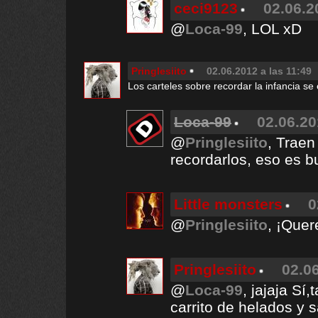
ceci9123
02.06.2
@
Loca-99
, LOL xD
Pringlesiito
02.06.2012 a las 11:49
Los carteles sobre recordar la infancia 
Loca-99
02.06.20
@
Pringlesiito
, Traen
recordarlos, eso es 
Little monsters
0
@
Pringlesiito
, ¡Quer
Pringlesiito
02.06
@
Loca-99
, jajaja Sí
carrito de helados y s