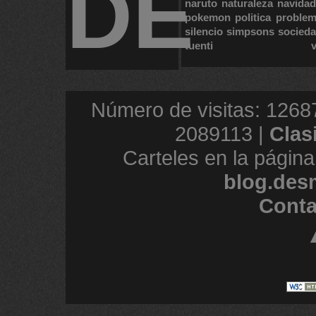
DE
naruto
naturaleza
navidad
pokemon
politica
proble
silencio
simpsons
socied
tuenti
Número de visitas: 1268
2089113 |
Clas
Carteles en la página
blog.des
Conta