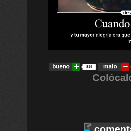
bueno
malo
819
Colócal
coment