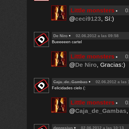
Little monsters
0
@
ceci9123
, Sí:)
De Niro
02.06.2012 a las 09:58
Bueeeeen cartel
Little monsters
0
@
De Niro
, Gracias:)
Caja_de_Gambas
02.06.2012 a las 
Felicidades cielo (:
Little monsters
0
@
Caja_de_Gambas
depresivo
02.06.2012 a las 10:13