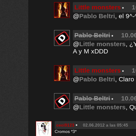
Little monsters
1
@
Pablo Beltri
, el 9^-
Pablo Beltri
10.0
@
Little monsters
, ¿
A y M xDDD
Little monsters
1
@
Pablo Beltri
, Claro
Pablo Beltri
10.0
@
Little monsters
, Q
ceci9123
02.06.2012 a las 05:45
Cromos *3*