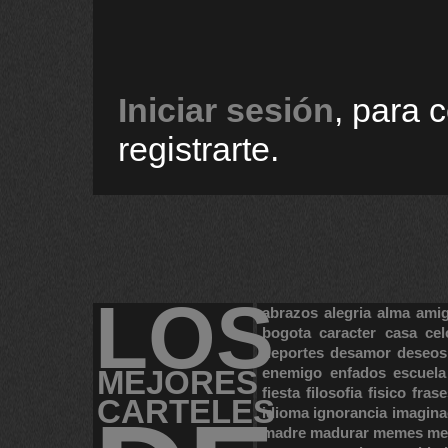
Iniciar sesión
, para 
registrarte.
LOS
abrazos
alegria
alma
ami
bogota
caracter
casa
cel
deportes
desamor
deseos
MEJORES
enemigo
enfados
escuela
fiesta
filosofia
fisico
frase
CARTELES
idioma
ignorancia
imagina
madre
madurar
memes
me