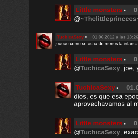
Little monsters
0
@
~Thelittleprincces
TuchicaSexy
01.06.2012 a las 13:2
jooooo como se echa de menos la infanci
Little monsters
0
@
TuchicaSexy
, joe,
TuchicaSexy
01.
dios, es que esa epoc
aprovechavamos al m
Little monsters
0
@
TuchicaSexy
, exa