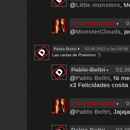
@
Little monsters
, M
Little monsters
0
@
MonsterClouds
, je
Pablo Beltri
02.06.2012 a las 04:49
Las cartas de Pokémon :')
Pablo Beltri
02.0
@
Pablo Beltri
, Ni me
x3 Felicidades cosita 
Little monsters
0
@
Pablo Beltri
, Jajaj
Pablo Beltri
02.0