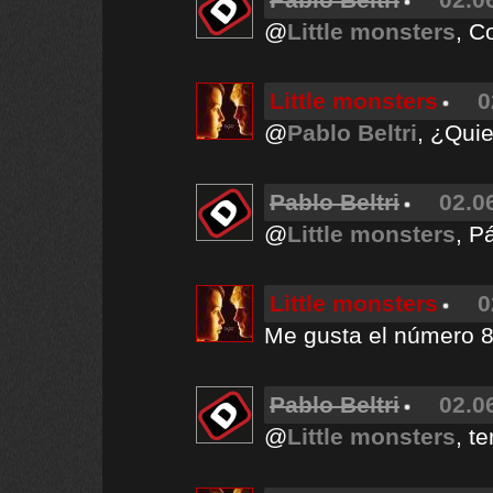
@
Little monsters
, C
Little monsters
0
@
Pablo Beltri
, ¿Quie
Pablo Beltri
02.0
@
Little monsters
, P
Little monsters
0
Me gusta el número 8
Pablo Beltri
02.0
@
Little monsters
, t