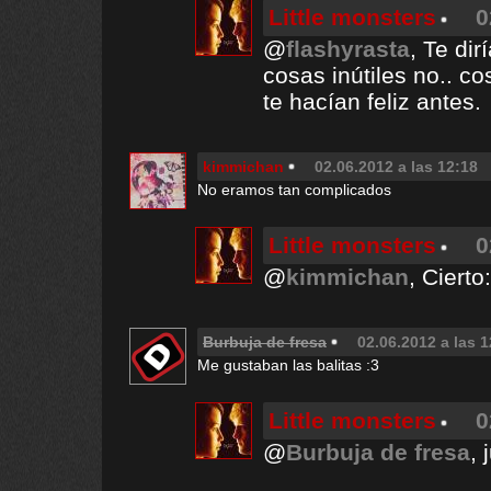
Little monsters
0
@
flashyrasta
, Te di
cosas inútiles no.. co
te hacían feliz antes.
kimmichan
02.06.2012 a las 12:18
No eramos tan complicados
Little monsters
0
@
kimmichan
, Cierto:
Burbuja de fresa
02.06.2012 a las 1
Me gustaban las balitas :3
Little monsters
0
@
Burbuja de fresa
, 