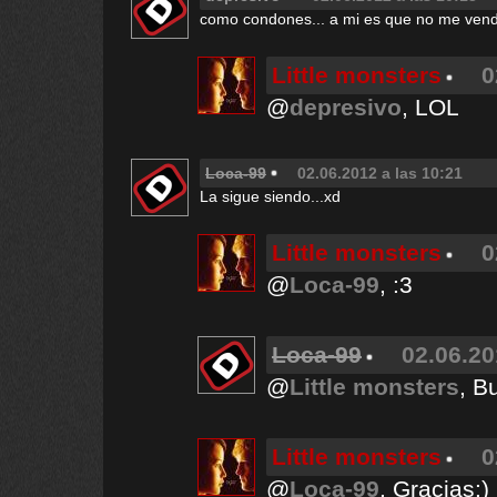
como condones... a mi es que no me ven
Little monsters
0
@
depresivo
, LOL
Loca-99
02.06.2012 a las 10:21
La sigue siendo...xd
Little monsters
0
@
Loca-99
, :3
Loca-99
02.06.20
@
Little monsters
, B
Little monsters
0
@
Loca-99
, Gracias:)