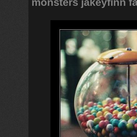
monsters
jakeyfinn
f