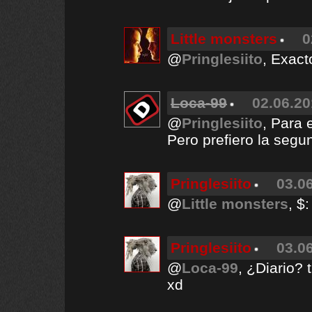
Little monsters
0
@
Pringlesiito
, Exact
Loca-99
02.06.20
@
Pringlesiito
, Para 
Pero prefiero la segu
Pringlesiito
03.06
@
Little monsters
, $:
Pringlesiito
03.06
@
Loca-99
, ¿Diario?
xd