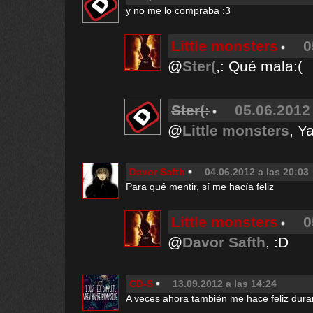
y no me lo compraba :3
Little monsters
0
@
Ster(
,: Qué mala:(
Ster(:
05.06.2012 
@
Little monsters
, Ya
Davor Safth
04.06.2012 a las 20:03
Para qué mentir, sí me hacía feliz
Little monsters
0
@
Davor Safth
, :D
CD-S
13.09.2012 a las 14:24
A veces ahora también me hace feliz dur