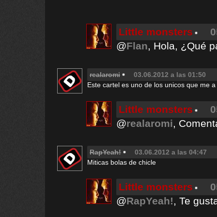
Little monsters
0
@
Flan
, Hola, ¿Qué p
realaromi
03.06.2012 a las 01:50
Este cartel es uno de los unicos que me a 
Little monsters
0
@
realaromi
, Comenta
RapYeah!
03.06.2012 a las 04:47
Miticas bolas de chicle
Little monsters
0
@
RapYeah!
, Te gust