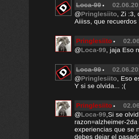
Loca-99
02.06.20
@
Pringlesiito
, Zi :3
Aiiiss, que recuerdos 
Pringlesiito
02.06
@
Loca-99
, jaja Eso n
Loca-99
02.06.20
@
Pringlesiito
, Eso e
Y si se olvida... ;(
Pringlesiito
02.06
@
Loca-99
,Si se olvi
razon=alzheimer-2da 
experiencias que se 
debes dejar el pasado