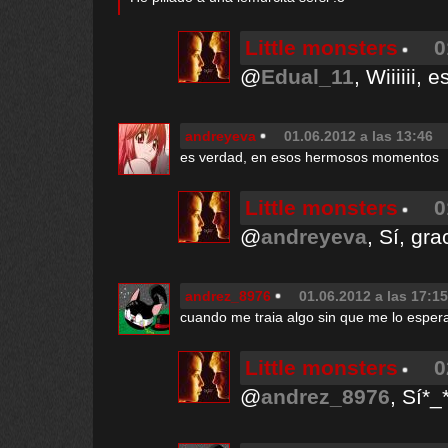
Little monsters
0
@
Edual_11
, Wiiiiii,
andreyeva
01.06.2012 a las 13:46
es verdad, en esos hermosos momentos
Little monsters
0
@
andreyeva
, Sí, gra
andrez_8976
01.06.2012 a las 17:15
cuando me traia algo sin que me lo espera
Little monsters
0
@
andrez_8976
, Sí*_