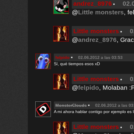
andrez_8976
02.
@
Little monsters
, f
Little monsters
0
@
andrez_8976
, Grac
felpido
02.06.2012 a las 03:53
Sí, qué tiempos esos xD
Little monsters
0
@
felpido
, Molaban :
MonsterClouds
02.06.2012 a las 03
A mi ahora hablar contigo por ejemplo es 
Little monsters
0