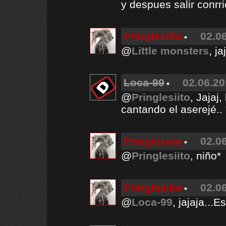
y despues salir conrri
Pringlesiito
02.06
@
Little monsters
, j
Loca-99
02.06.20
@
Pringlesiito
, Jajaj
cantando el aserejé.. 
Pringlesiito
02.06
@
Pringlesiito
, niño*
Pringlesiito
02.06
@
Loca-99
, jajaja...