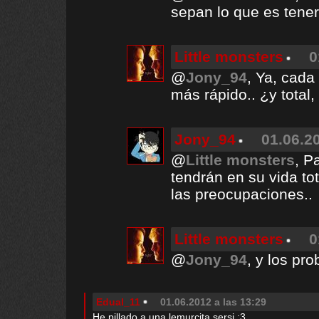
sepan lo que es tener
Little monsters
0
@
Jony_94
, Ya, cada
más rápido.. ¿y total
Jony_94
01.06.2
@
Little monsters
, P
tendrán en su vida to
las preocupaciones..
Little monsters
0
@
Jony_94
, y los pr
Edual_11
01.06.2012 a las 13:29
He pillado a una lemurcita sersi :3