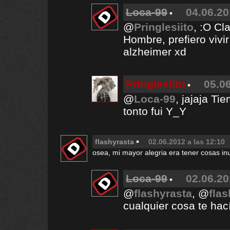
Loca-99
04.06.20
@
Pringlesiito
, :O Cl
Hombre, prefiero viv
alzheimer xd
Pringlesiito
05.06
@
Loca-99
, jajaja T
tonto fui Y_Y
flashyrasta
02.06.2012 a las 12:10
osea, mi mayor alegria era tener cosas inu
Loca-99
02.06.20
@
flashyrasta
, @
fla
cualquier cosa te hací