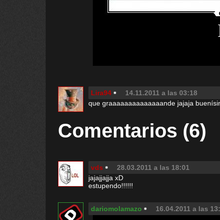
Lira94
14.11.2011 a las 03:18
que graaaaaaaaaaaaaande jajaja buenísi
Comentarios (6)
vds
28.03.2011 a las 18:01
jajajjajja xD
estupendo!!!!!!
dariomolamazo
16.04.2011 a las 13