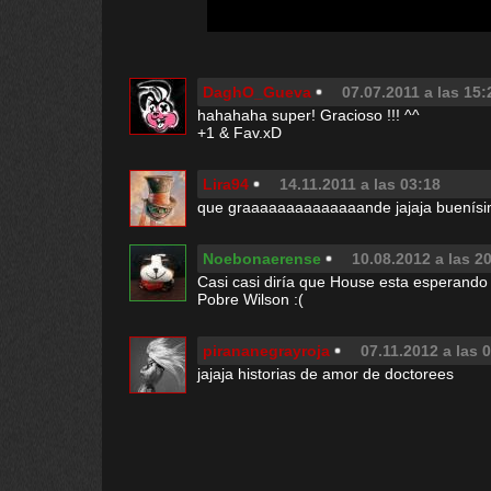
DaghO_Gueva
07.07.2011 a las 15:
hahahaha super! Gracioso !!! ^^
+1 & Fav.xD
Lira94
14.11.2011 a las 03:18
que graaaaaaaaaaaaaande jajaja buenísi
Noebonaerense
10.08.2012 a las 2
Casi casi diría que House esta esperando 
Pobre Wilson :(
pirananegrayroja
07.11.2012 a las 
jajaja historias de amor de doctorees