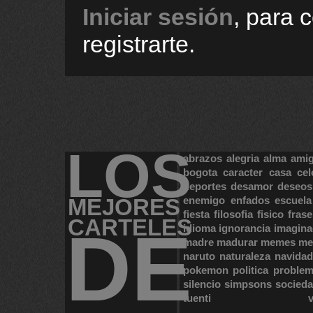
Iniciar sesión
, para 
registrarte.
LOS
abrazos
alegria
alma
ami
bogota
caracter
casa
cel
deportes
desamor
deseos
MEJORES
enemigo
enfados
escuela
fiesta
filosofia
fisico
frase
CARTELES
DE
idioma
ignorancia
imagina
madre
madurar
memes
me
naruto
naturaleza
navidad
pokemon
politica
proble
silencio
simpsons
socied
tuenti