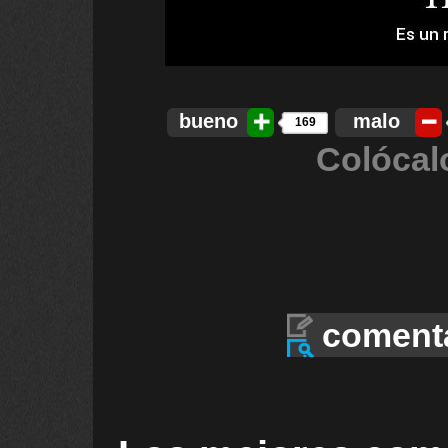
bueno
malo
169
Colócal
coment