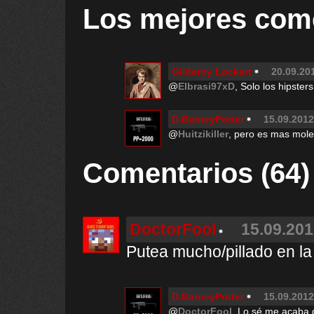
Los mejores com
Gilderoy Lockart
20.09.201
@
Elbrasi97xD
, Solo los hipste
D.BarneyPotter
15.09.2012
@
Huitzikiller
, pero es mas mole
Comentarios (64)
DoctorFool
15.09.201
Putea mucho/pillado en la
D.BarneyPotter
15.09.2012
@
DoctorFool
, Lo sé me acaba d