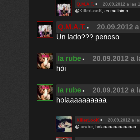
Q.M.A.T.
20.09.2012 a las 
@
KillerLooK
, es malísimo
Q.M.A.T.
20.09.2012 a
Un lado??? penoso
la rube
20.09.2012 a 
hói
la rube
20.09.2012 a 
holaaaaaaaaaa
KillerLooK
20.09.2012 a la
@
larube
, holaaaaaaaaaaaaaa