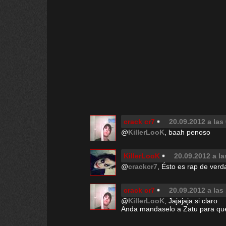
crack cr7
20.09.2012 a las
@
KillerLooK
, baah penoso
KillerLooK
20.09.2012 a la
@
crackcr7
, Ésto es rap de verd
crack cr7
20.09.2012 a las
@
KillerLooK
, Jajajaja si claro
Anda mandaselo a Zatu para que