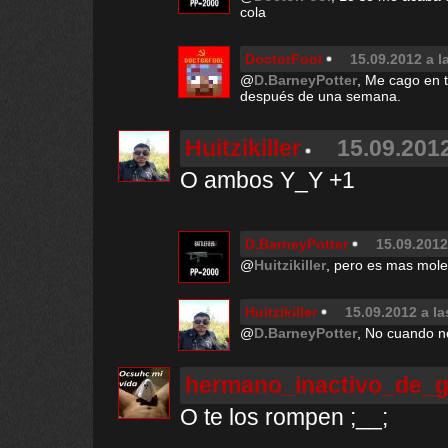
cola
DoctorFool
15.09.2012 a l
@
D.BarneyPotter
, Me cago en 
después de una semana.
Huitzikiller
15.09.2012
O ambos Y_Y +1
D.BarneyPotter
15.09.2012
@
Huitzikiller
, pero es mas mole
Huitzikiller
15.09.2012 a la
@
D.BarneyPotter
, No cuando n
hermano_inactivo_de_g
O te los rompen ;__;