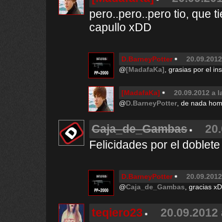
pero..pero..pero tio, que 
capullo xDD
D.BarneyPotter
20.09.2012
@
[MadafaKa]
, grasias por el ins
[MadafaKa]
20.09.2012 a l
@
D.BarneyPotter
, de nada hom
Caja_de_Gambas
20.
Felicidades por el doblete
D.BarneyPotter
20.09.2012
@
Caja_de_Gambas
, gracias xD
teqiero23
20.09.2012 