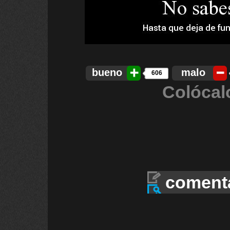
bueno
malo
606
Colócal
coment