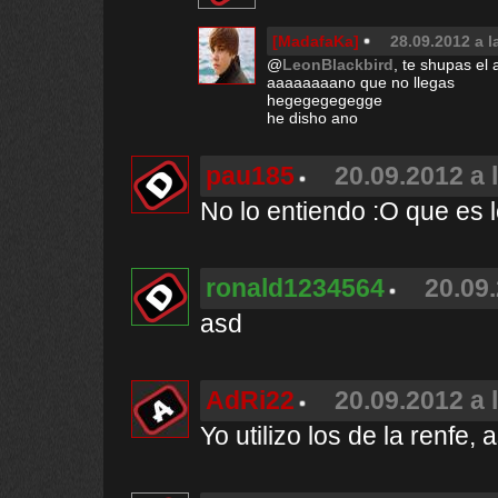
[MadafaKa]
28.09.2012 a l
@
LeonBlackbird
, te shupas el
aaaaaaaano que no llegas
hegegegegegge
he disho ano
pau185
20.09.2012 a 
No lo entiendo :O que es 
ronald1234564
20.09.
asd
AdRi22
20.09.2012 a 
Yo utilizo los de la renfe