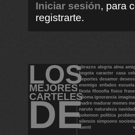
Iniciar sesión
, para 
registrarte.
LOS
abrazos
alegria
alma
ami
bogota
caracter
casa
cel
deportes
desamor
deseos
MEJORES
enemigo
enfados
escuela
fiesta
filosofia
fisico
frase
CARTELES
DE
idioma
ignorancia
imagina
madre
madurar
memes
me
naruto
naturaleza
navidad
pokemon
politica
proble
silencio
simpsons
socied
tuenti