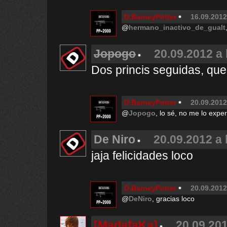
D.BarneyPotter
16.09.2012
@
hermano_inactivo_de_gualt
Jopogo
20.09.2012 a 
Dos princis seguidas, que
D.BarneyPotter
20.09.2012
@
Jopogo
, lo sé, no me lo exp
De Niro
20.09.2012 a 
jaja felicidades loco
D.BarneyPotter
20.09.2012
@
DeNiro
, gracias loco
[MadafaKa]
20.09.201