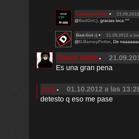
D.BarneyPotter
21.09.2012
@
BadGirl;)
, gracias loca ^^
Bad Girl ;)
21.09.2012 a la
@
D.BarneyPotter
, De naaaaa
Davor Safth
21.09.20
Es una gran pena
rurz
01.10.2012 a las 13:2
detesto q eso me pase