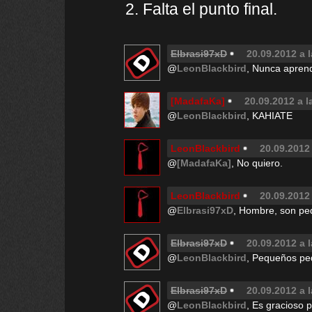
2. Falta el punto final.
Elbrasi97xD
20.09.2012 a l
@
LeonBlackbird
, Nunca aprend
[MadafaKa]
20.09.2012 a l
@
LeonBlackbird
, KAHIATE
LeonBlackbird
20.09.2012 
@
[MadafaKa]
, No quiero.
LeonBlackbird
20.09.2012 
@
Elbrasi97xD
, Hombre, son peq
Elbrasi97xD
20.09.2012 a 
@
LeonBlackbird
, Pequeños p
Elbrasi97xD
20.09.2012 a 
@
LeonBlackbird
, Es gracioso p