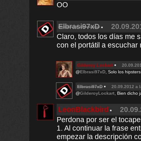
OO
Elbrasi97xD
20.09.20
Claro, todos los días me s
con el portátil a escuchar
Gilderoy Lockart
20.09.201
@
Elbrasi97xD
, Solo los hipste
Elbrasi97xD
20.09.2012 a 
@
GilderoyLockart
, Bien dicho j
LeonBlackbird
20.09.
Perdona por ser el tocapel
1. Al continuar la frase en
empezar la descripción c