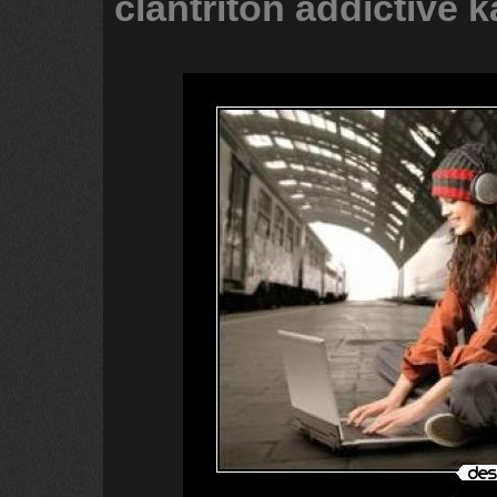
clantriton
addictive
k