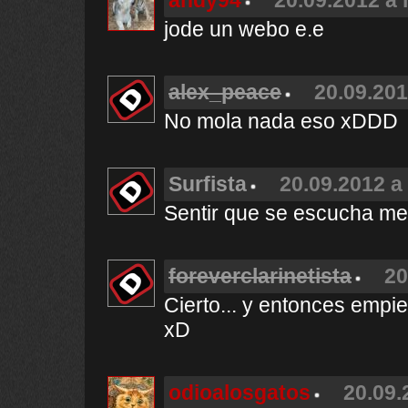
andy94
20.09.2012 a 
jode un webo e.e
alex_peace
20.09.201
No mola nada eso xDDD
Surfista
20.09.2012 a
Sentir que se escucha me
foreverclarinetista
20
Cierto... y entonces empiez
xD
odioalosgatos
20.09.