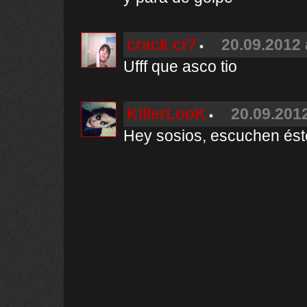
crack cr7
20.09.2012 
Ufff que asco tio
KillerLooK
20.09.2012
Hey sosios, escuchen éste