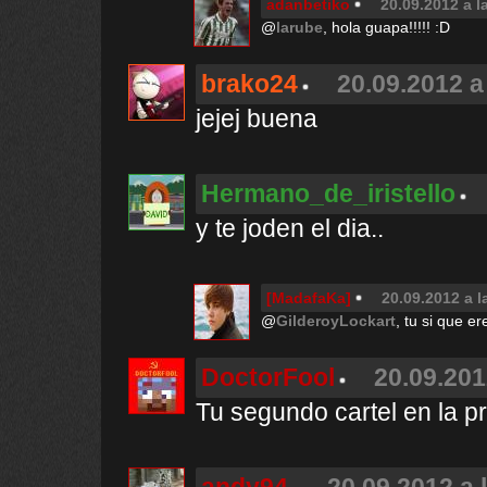
adanbetiko
20.09.2012 a l
@
larube
, hola guapa!!!!! :D
brako24
20.09.2012 a
jejej buena
Hermano_de_iristello
y te joden el dia..
[MadafaKa]
20.09.2012 a l
@
GilderoyLockart
, tu si que e
DoctorFool
20.09.201
Tu segundo cartel en la pr