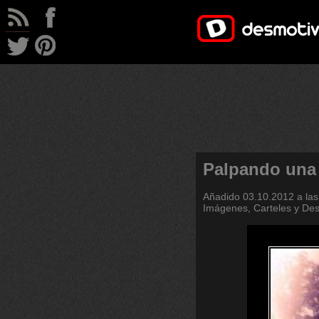
Palpando una 
Añadido
03.10.2012 a las
Imágenes, Carteles y De