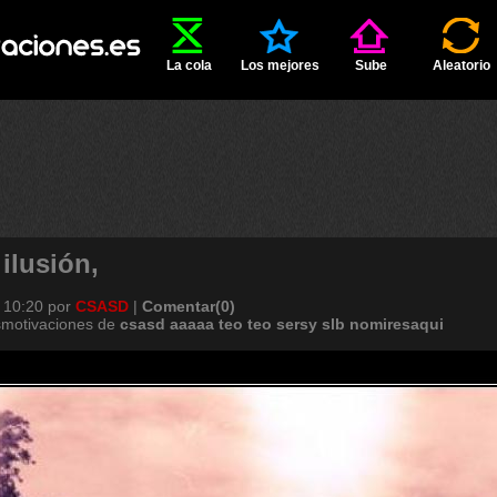
La cola
Los mejores
Sube
Aleatorio
ilusión,
 10:20
por
CSASD
|
Comentar(0)
smotivaciones de
csasd
aaaaa
teo
teo
sersy
slb
nomiresaqui