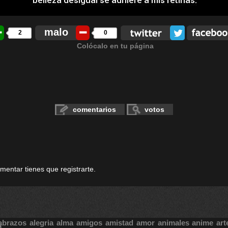
malo
2
0
Colócalo en tu página
comentarios
votos
omentar tienes que registrarte.
abrazos
alegria
alma
amigos
amistad
amor
animales
anime
art