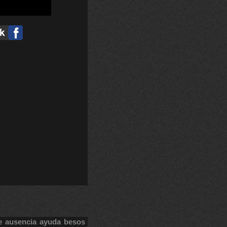
e
ausencia
ayuda
besos