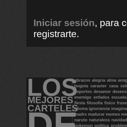
Iniciar sesión
, para 
registrarte.
LOS
abrazos
alegria
alma
ami
bogota
caracter
casa
cel
deportes
desamor
deseos
MEJORES
enemigo
enfados
escuela
fiesta
filosofia
fisico
frase
CARTELES
DE
idioma
ignorancia
imagina
madre
madurar
memes
me
naruto
naturaleza
navidad
pokemon
politica
proble