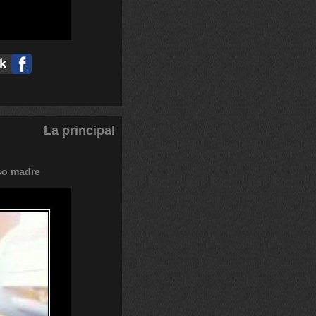
La principal
so
madre