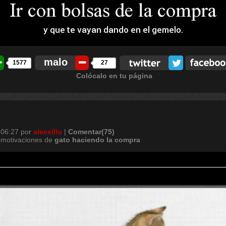
malo
1577
27
Colócalo en tu página
 06:27
por
aleexillo
|
Comentar(75)
smotivaciones de
gato
haciendo
la
compra