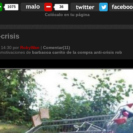
malo
1075
36
Colócalo en tu página
crisis
 14:30
por
RobyWan
|
Comentar(11)
smotivaciones de
barbacoa
carrito
de
la
compra
anti-crisis
rob