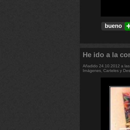
bueno
He ido a la co
Añadido
24.10.2012 a las
Imágenes, Carteles y De