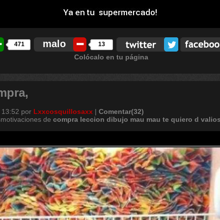
malo
471
13
Colócalo en tu página
mpra,
 13:52
por
Lxxcosquillosaxx
|
Comentar(32)
smotivaciones de
compra
leccion
dibujo
mau
mau
te
quiero
d
valio