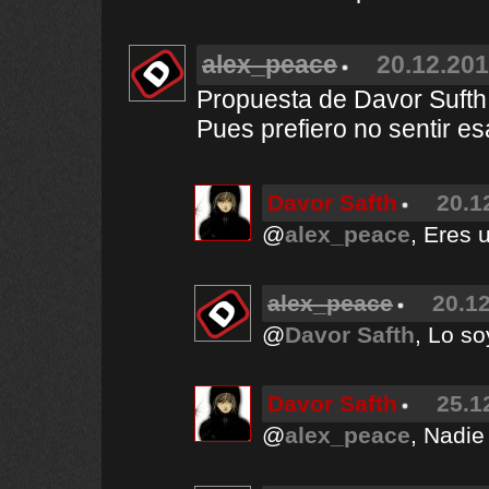
alex_peace
20.12.201
Propuesta de Davor Sufth
Pues prefiero no sentir e
Davor Safth
20.1
@
alex_peace
, Eres 
alex_peace
20.12
@
Davor Safth
, Lo so
Davor Safth
25.1
@
alex_peace
, Nadie