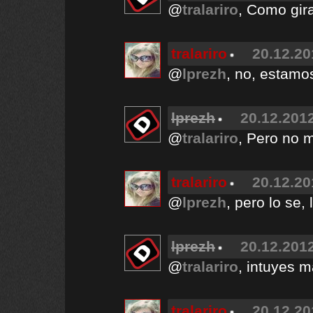
@
tralariro
, Como gira
tralariro
20.12.20
@
lprezh
, no, estam
lprezh
20.12.2012
@
tralariro
, Pero no m
tralariro
20.12.20
@
lprezh
, pero lo se, 
lprezh
20.12.2012
@
tralariro
, intuyes m
tralariro
20.12.20