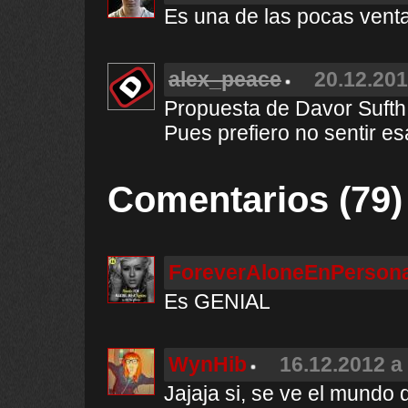
Es una de las pocas vent
alex_peace
20.12.201
Propuesta de Davor Sufth
Pues prefiero no sentir e
Comentarios (79)
ForeverAloneEnPerson
Es GENIAL
WynHib
16.12.2012 a
Jajaja si, se ve el mundo 