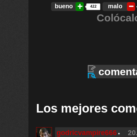
bueno
malo
422
Colócal
coment
Los mejores com
godricvampire666
20