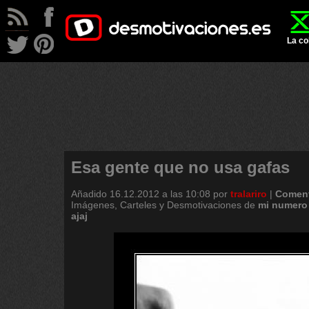
La co
Esa gente que no usa gafas
Añadido
16.12.2012 a las 10:08
por
tralariro
|
Coment
Imágenes, Carteles y Desmotivaciones de
mi
numero
ajaj