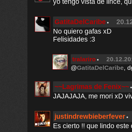
yo tengo vista de lince, q
GatitaDelCaribe
20.1
No quiero gafas xD
Felisidades :3
tralariro
20.12.20
@
GatitaDelCaribe
, 
~~Lagrimas de Fenix~~
JAJAJAJA, me mori xD viv
justindrewbieberfever
Es cierto !! que lindo este 