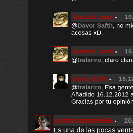
Quetzal_coatl
16
@
Davor Safth
, no mi
acosas xD
Quetzal_coatl
16
@
tralariro
, claro clar
Davor Safth
16.1
@
tralariro
, Esa gent
Añadido 16.12.2012 a
Gracias por tu opinió
godricvampire666
20
Es una de las pocas vent