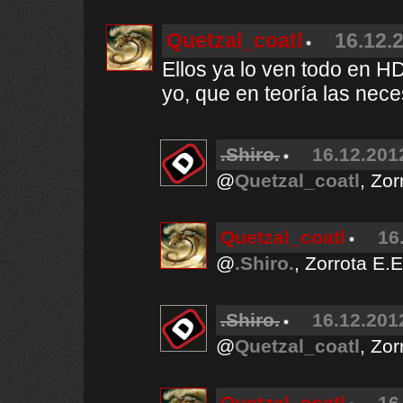
Quetzal_coatl
16.12.
Ellos ya lo ven todo en 
yo, que en teoría las nece
.Shiro.
16.12.201
@
Quetzal_coatl
, Zor
Quetzal_coatl
16
@
.Shiro.
, Zorrota E.E
.Shiro.
16.12.201
@
Quetzal_coatl
, Zo
Quetzal_coatl
16