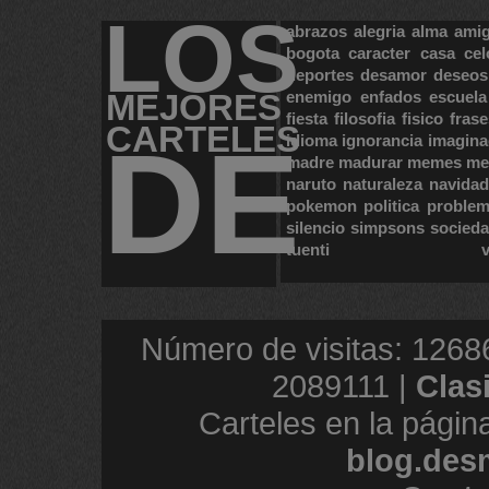
LOS
abrazos
alegria
alma
ami
bogota
caracter
casa
cel
deportes
desamor
deseos
MEJORES
enemigo
enfados
escuela
fiesta
filosofia
fisico
frase
CARTELES
DE
idioma
ignorancia
imagina
madre
madurar
memes
me
naruto
naturaleza
navidad
pokemon
politica
proble
silencio
simpsons
socied
tuenti
Número de visitas: 1268
2089111 |
Clas
Carteles en la págin
blog.des