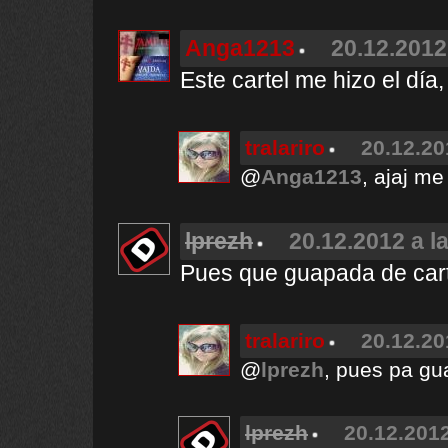
Anga1213
20.12.2012
Este cartel me hizo el día
tralariro
20.12.20
@
Anga1213
, ajaj me
lprezh
20.12.2012 a l
Pues que guapada de cart
tralariro
20.12.20
@
lprezh
, pues pa gu
lprezh
20.12.2012