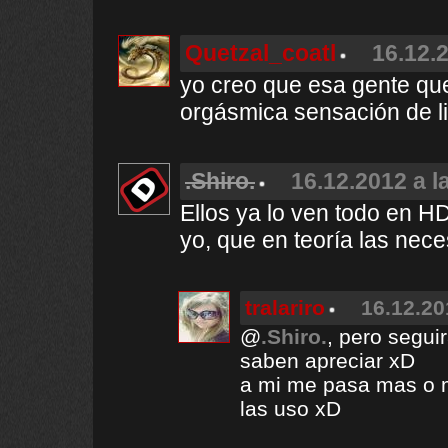
Quetzal_coatl
16.12.2
yo creo que esa gente qu
orgásmica sensación de li
.Shiro.
16.12.2012 a l
Ellos ya lo ven todo en 
yo, que en teoría las nece
tralariro
16.12.20
@
.Shiro.
, pero segui
saben apreciar xD
a mi me pasa mas o 
las uso xD