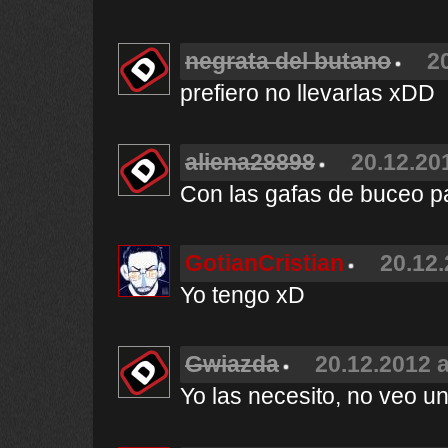
negrata del butano
2
prefiero no llevarlas xDD
aliena28898
20.12.20
Con las gafas de buceo p
GotianCristian
20.12.
Yo tengo xD
Gwiazda
20.12.2012 a
Yo las necesito, no veo u