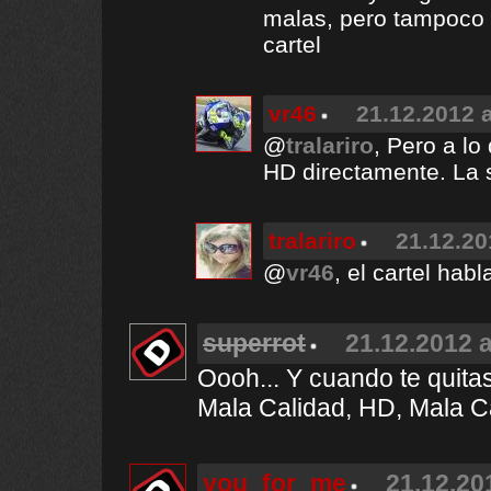
malas, pero tampoco c
cartel
vr46
21.12.2012 a
@
tralariro
, Pero a l
HD directamente. La s
tralariro
21.12.20
@
vr46
, el cartel habl
superrot
21.12.2012 a
Oooh... Y cuando te quita
Mala Calidad, HD, Mala Ca
you_for_me
21.12.20