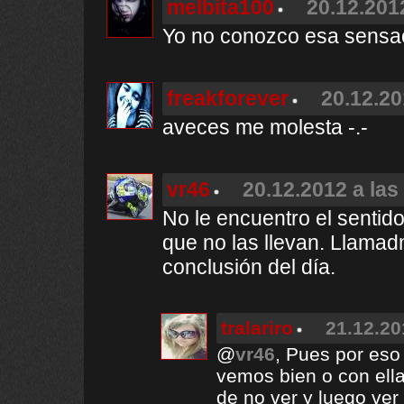
melbita100
20.12.201
Yo no conozco esa sensa
freakforever
20.12.20
aveces me molesta -.-
vr46
20.12.2012 a las
No le encuentro el sentido
que no las llevan. Llama
conclusión del día.
tralariro
21.12.20
@
vr46
, Pues por eso
vemos bien o con ella
de no ver y luego ver