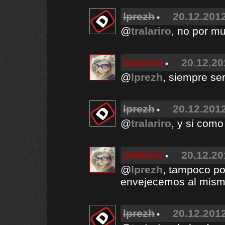
lprezh
20.12.2012
@
tralariro
, no por m
tralariro
20.12.20
@
lprezh
, siempre se
lprezh
20.12.2012
@
tralariro
, y si como
tralariro
20.12.20
@
lprezh
, tampoco po
envejecemos al mismo
lprezh
20.12.2012