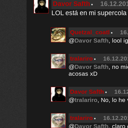
Davor Safth
16.12.20
LOL está en mi supercola
Quetzal_coatl
16
@
Davor Safth
, lool 
tralariro
16.12.20
@
Davor Safth
, no mi
acosas xD
Davor Safth
16.1
@
tralariro
, No, lo he
tralariro
16.12.20
@
Davor Safth
, claro