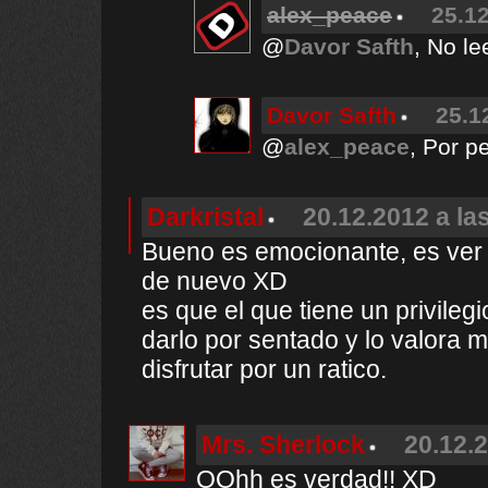
alex_peace
25.12
@
Davor Safth
, No le
Davor Safth
25.1
@
alex_peace
, Por p
Darkristal
20.12.2012 a la
Bueno es emocionante, es ver 
de nuevo XD
es que el que tiene un privile
darlo por sentado y lo valora 
disfrutar por un ratico.
Mrs. Sherlock
20.12.2
OOhh es verdad!! XD