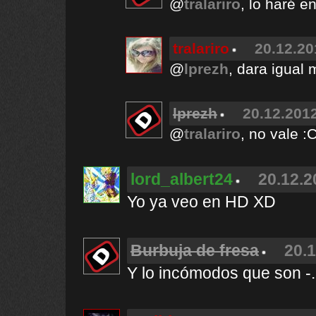
@
tralariro
, lo haré 
tralariro
20.12.20
@
lprezh
, dara igual 
lprezh
20.12.2012
@
tralariro
, no vale :
lord_albert24
20.12.2
Yo ya veo en HD XD
Burbuja de fresa
20.1
Y lo incómodos que son -.