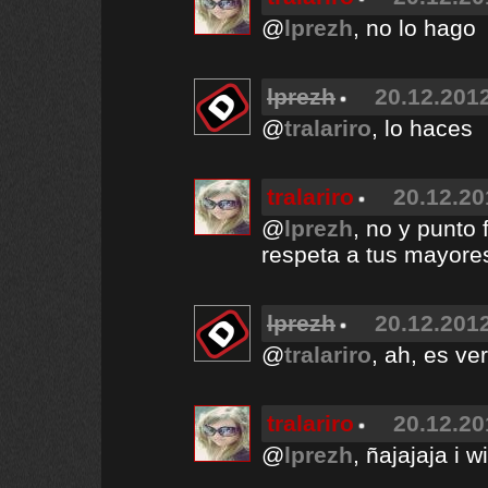
@
lprezh
, no lo hago
lprezh
20.12.2012
@
tralariro
, lo haces
tralariro
20.12.20
@
lprezh
, no y punto f
respeta a tus mayore
lprezh
20.12.2012
@
tralariro
, ah, es v
tralariro
20.12.20
@
lprezh
, ñajajaja i w