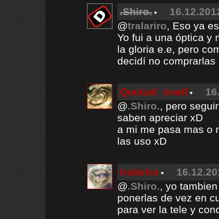
.Shiro.
16.12.201
@
tralariro
, Eso ya es
Yo fui a una óptica y
la gloria e.e, pero c
decidí no comprarlas
Quetzal_coatl
16
@
.Shiro.
, pero segui
saben apreciar xD
a mi me pasa mas o 
las uso xD
tralariro
16.12.20
@
.Shiro.
, yo tambien
ponerlas de vez en c
para ver la tele y con