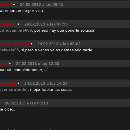
ire666
24.02.2013 a las 06:45
 atormentan de por vida...
elweis95
24.02.2013 a las 07:55
odricvampire666
, por eso hay que ponerle solucion
dricvampire666
24.02.2013 a las 08:02
delweis95
, si,pero a veces ya es demasiado tarde....
nder
24.02.2013 a las 12:53
uuuf, completamente, sí
elweis95
24.02.2013 a las 14:24
ever surrender
, mejor hablar las cosas
26.02.2013 a las 08:18
se dice...