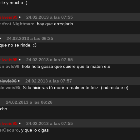
ele y mucho :(
elweis95
24.02.2013 a las 07:55
erfect Nightmare
, hay que arreglarlo
24.02.2013 a las 06:25
 que no se rinde. :3
elweis95
24.02.2013 a las 07:55
oniavlc98
, hola hola gossa que quiere que la maten e.e
niavlc98
24.02.2013 a las 07:57
delweis95
, Si lo hicieras tú moriría realmente feliz. (indirecta e.e)
24.02.2013 a las 06:26
cho...
elweis95
24.02.2013 a las 07:55
erOscuro
, y que lo digas