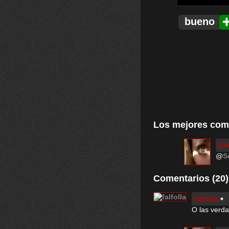
bueno
Los mejores com
Ed
@
S
Comentarios (20)
falfolla
O las verda