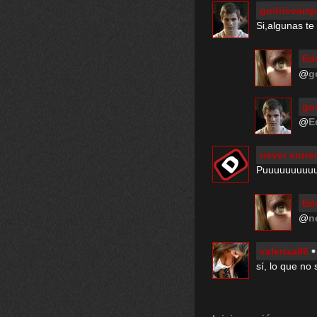
godricvamp
Si,algunas te
Ed
@
g
go
@
E
never surre
Puuuuuuuuuuu
Ed
@
n
valeriaa86
sí, lo que no 