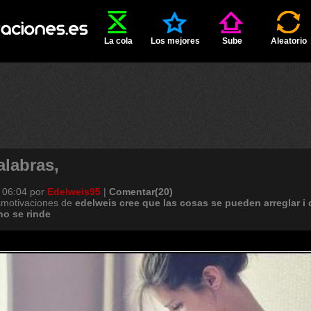
La cola
Los mejores
Sube
Aleatorio
alabras,
 06:04
por
Edelweis95
|
Comentar(20)
smotivaciones de
edelweis
cree
que
las
cosas
se
pueden
arreglar
i
no
se
rinde