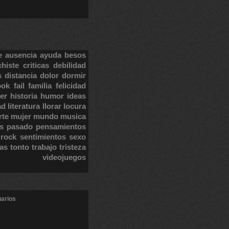
e
ausencia
ayuda
besos
chiste
criticas
debilidad
s
distancia
dolor
dormir
ook
fail
familia
felicidad
er
historia
humor
ideas
ad
literatura
llorar
locura
rte
mujer
mundo
musica
s
pasado
pensamientos
rock
sentimientos
sexo
tas
tonto
trabajo
tristeza
videojuegos
uarios