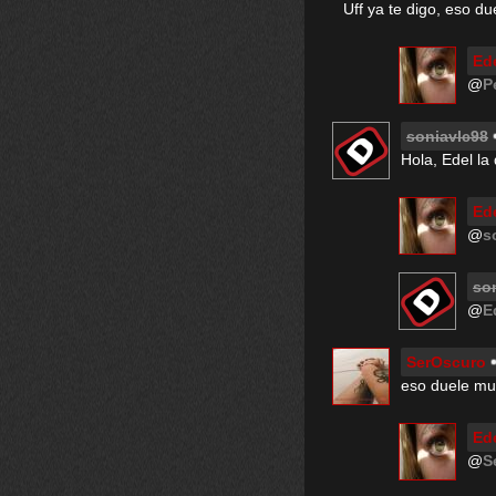
Uff ya te digo, eso du
Ed
@
P
soniavlc98
Hola, Edel la
Ed
@
s
so
@
E
SerOscuro
eso duele mu
Ed
@
S