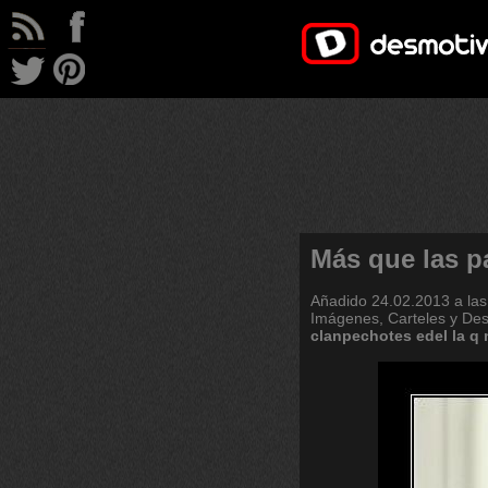
Más que las p
Añadido
24.02.2013 a las
Imágenes, Carteles y De
clanpechotes
edel
la
q