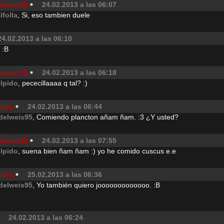
elweis95
24.02.2013 a las 06:07
lfolla
, Si, eso tambien duele
24.02.2013 a las 06:10
. :B
elweis95
24.02.2013 a las 06:18
elpido
, pececillaaaa q tal? :)
pido
24.02.2013 a las 06:44
delweis95
, Comiendo plancton añam ñam. :3 ¿Y usted?
elweis95
24.02.2013 a las 07:55
elpido
, suena bien ñam ñam :) yo he comido cuscus e.e
pido
25.02.2013 a las 06:36
delweis95
, Yo también quiero jooooooooooooo. :B
24.02.2013 a las 06:24