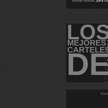
Iniciar sesión
, para c
LO
MEJORES
CARTELE
D
Númer