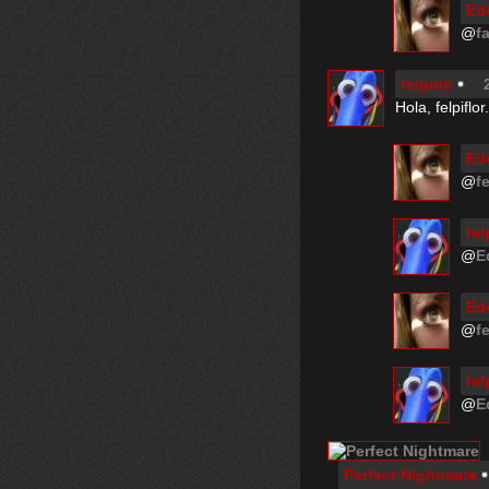
Ed
@
fa
felpido
Hola, felpiflor
Ed
@
f
fel
@
E
Ed
@
f
fel
@
E
Perfect Nightmare