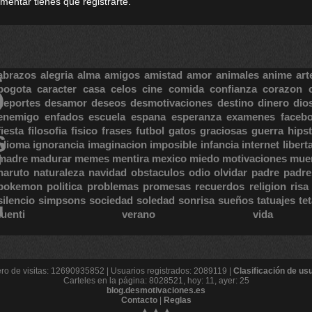
omentar tienes que registrarte.
S
abrazos
alegria
alma
amigos
amistad
amor
animales
anime
art
bogota
caracter
casa
celos
cine
comida
confianza
corazon
deportes
desamor
deseos
desmotivaciones
destino
dinero
dio
enemigo
enfados
escuela
espana
esperanza
examenes
faceb
fiesta
filosofia
fisico
frases
futbol
gatos
graciosas
guerra
hipst
S
E
idioma
ignorancia
imaginacion
imposible
infancia
internet
libert
madre
madurar
memes
mentira
mexico
miedo
motivaciones
mue
naruto
naturaleza
navidad
obstaculos
odio
olvidar
padre
padre
pokemon
politica
problemas
promesas
recuerdos
religion
risa
silencio
simpsons
sociedad
soledad
sonrisa
sueños
tatuajes
te
tuenti
verano
vida
o de visitas: 12690935852 | Usuarios registrados: 2089119 |
Clasificación de us
Carteles en la página: 8028521, hoy: 11, ayer: 25
blog.desmotivaciones.es
Contacto
|
Reglas
▲▲▲