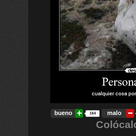
bueno
malo
164
Colócal