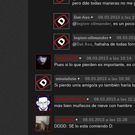
pero dde todas maneras no me 
Dat Ass
08.03.2013 a las 1
@
legion c0mander
, es un poco 
legion c0mander
08.03.201
@
Dat Ass
, hahaha de todas for
melbita100
08.03.2013 a las 10:14
Pues si lo que pierden es importante, es 
miralafoto
08.03.2013 a las 10:30
Si pierdo un/a amigo/a yo también haría l
GotianCristian
08.03.2013 a las 11:
más bien muñecos de nieve con hambre
edvamp7
08.03.2013 a las 11:28
DDDD: SE lo esta comiendo D: