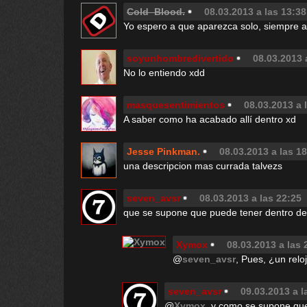
Cold Blood.
08.03.2013 a las 13:38
Yo espero a que aparezca solo, siempre 
soyunhombredivertido
08.03.2013 
No lo entiendo xdd
masquesentimientos
08.03.2013 a 
A saber como ha acabado allí dentro xd
Jesse Pinkman.
08.03.2013 a las 1
una descripcion mas currada talvezs
seven_avsr
08.03.2013 a las 22:25
que se supone que puede tener dentro d
Xymox
08.03.2013 a las 
@
seven_avsr
, Pues, ¿un relo
seven_avsr
09.03.2013 a l
@
Xymox
, y como se supone que