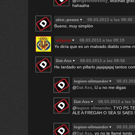
@
angelofdestiny
, Muchas graci
hahaaha
alex_peace
08.03.2013 a las 08:40
Bueno, muy simplón
whynot
08.03.2013 a las 09:19
Yo diría que es un malvado diablo come-
Dat Ass
08.03.2013 a las 09:56
He tardado en pillarlo jajajajajaj tantos 
legion c0mander
08.03.201
@
Dat Ass
, U.u no me digas
Dat Ass
08.03.2013 a las 1
@
legion c0mander
, TYO PS 
ALE A FREGAH O SEA SI SAES S
legion c0mander
08.03.201
@
Dat Ass
, yo no te llamé tonto