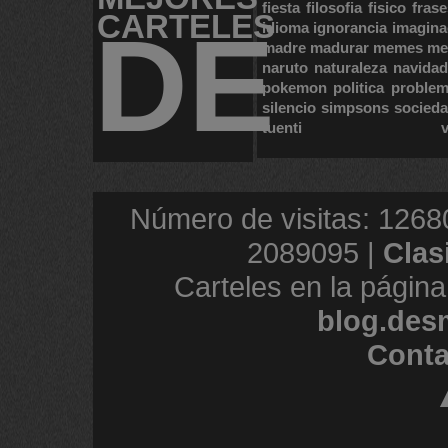
fiesta
filosofia
fisico
frase
CARTELES
DE
idioma
ignorancia
imagina
madre
madurar
memes
me
naruto
naturaleza
navidad
pokemon
politica
proble
silencio
simpsons
socied
tuenti
Número de visitas: 1268
2089095 |
Clas
Carteles en la página
blog.des
Conta