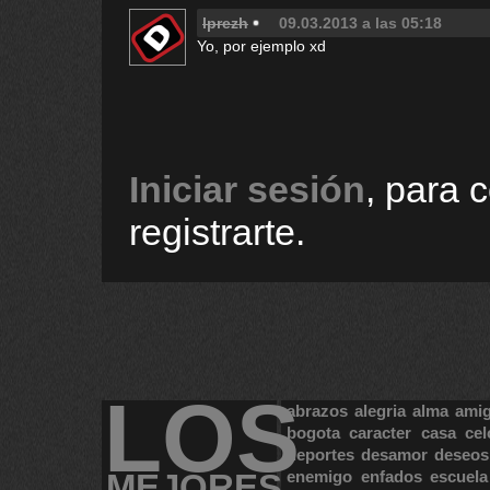
lprezh
09.03.2013 a las 05:18
Yo, por ejemplo xd
Iniciar sesión
, para 
registrarte.
LOS
abrazos
alegria
alma
ami
bogota
caracter
casa
cel
deportes
desamor
deseos
MEJORES
enemigo
enfados
escuela