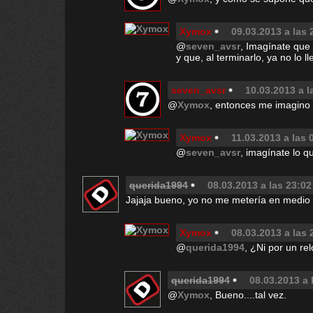
Xymox
09.03.2013 a las 
@
seven_avsr
, Imagínate que
y que, al terminarlo, ya no lo l
seven_avsr
10.03.2013 a l
@
Xymox
, entonces me imagino 
Xymox
11.03.2013 a las 
@
seven_avsr
, imagínate lo qu
querida1994
08.03.2013 a las 23:02
Jajaja bueno, yo no me metería en medio d
Xymox
08.03.2013 a las 
@
querida1994
, ¿Ni por un rel
querida1994
08.03.2013 a 
@
Xymox
, Bueno....tal vez.