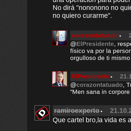
No dirá "nononono no qui
no quiero curarme".
corazontatuado
@
ElPresidente
, resp
físico va por la perso
orgulloso de ti mismo
ElPresidente
21.
@
corazontatuado
, 
"Men sana in corpore
ramiroexperto
21.10.
Que cartel bro,la vida es 