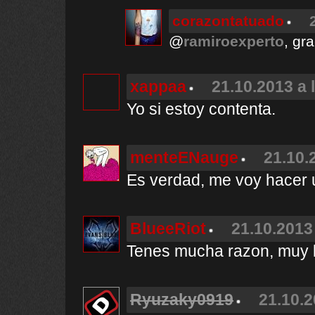
corazontatuado
@
ramiroexperto
, gr
xappaa
21.10.2013 a 
Yo si estoy contenta.
menteENauge
21.10.
Es verdad, me voy hacer u
BlueeRiot
21.10.2013
Tenes mucha razon, muy b
Ryuzaky0919
21.10.2