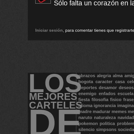
Sólo falta un corazón en 
Iniciar sesión
, para comentar tienes que registrarte
LOS
abrazos
alegria
alma
ami
bogota
caracter
casa
cel
deportes
desamor
deseos
MEJORES
enemigo
enfados
escuela
fiesta
filosofia
fisico
frase
CARTELES
DE
idioma
ignorancia
imagina
madre
madurar
memes
me
naruto
naturaleza
navidad
pokemon
politica
proble
silencio
simpsons
socied