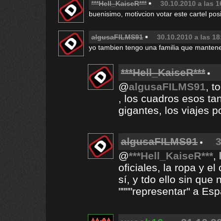
***Hell_KaiseR***
30.10.2010 a las 1
buenisimo, motivcion votar este cartel posi
algusaFILMS91
30.10.2010 a las 18
yo tambien tengo una familia que mantener
***Hell_KaiseR***
@
algusaFILMS91
, t
, los cuadros esos tan
gigantes, los viajes p
algusaFILMS91
3
@
***Hell_KaiseR***
,
oficiales, la ropa y el
sí, y tdo ello sin que
""""representar" a Esp