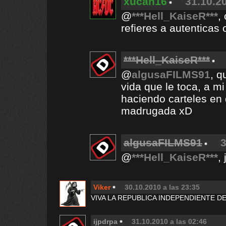
xucah16
31.10.2
@
***Hell_KaiseR***
,
refieres a autenticas
***Hell_KaiseR***
@
algusaFILMS91
, q
vida que le toca, a 
haciendo carteles en 
madrugada xD
algusaFILMS91
3
@
***Hell_KaiseR***
,
Viker
30.10.2010 a las 23:35
VIVA LA REPUBLICA INDEPENDIENTE D
ijpdrpa
31.10.2010 a las 02:46