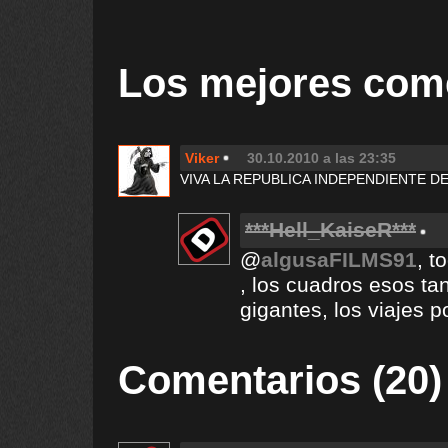
Los mejores com
Viker
30.10.2010 a las 23:35
VIVA LA REPUBLICA INDEPENDIENTE D
***Hell_KaiseR***
@
algusaFILMS91
, t
, los cuadros esos tan
gigantes, los viajes p
Comentarios (20)