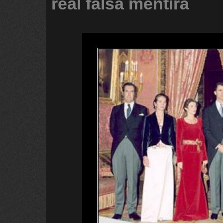
real
falsa
mentira