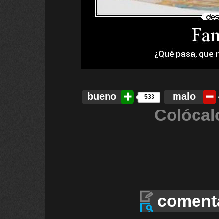
bueno
malo
533
Colócal
coment