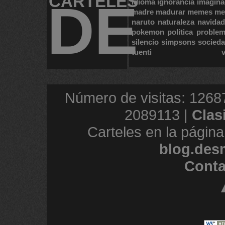
CARTELES
DE
idioma
ignorancia
imagina
madre
madurar
memes
me
naruto
naturaleza
navidad
pokemon
politica
proble
silencio
simpsons
socied
tuenti
Número de visitas: 1268
2089113 |
Clas
Carteles en la página
blog.des
Conta