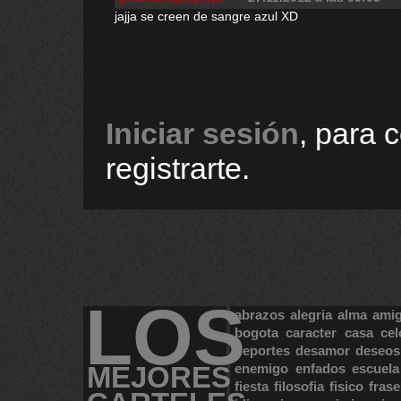
jajja se creen de sangre azul XD
Iniciar sesión
, para 
registrarte.
LOS
abrazos
alegria
alma
ami
bogota
caracter
casa
cel
deportes
desamor
deseos
MEJORES
enemigo
enfados
escuela
fiesta
filosofia
fisico
frase