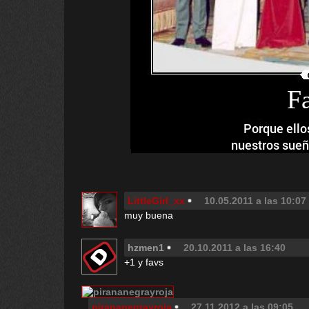
F
Porque ello
nuestros sueño
LittleGirl_xx
10.05.2011 a las 10:07
muy buena
hzmen1
20.10.2011 a las 16:40
+1 y favs
pirananegrayroja
27.11.2012 a las 09:05