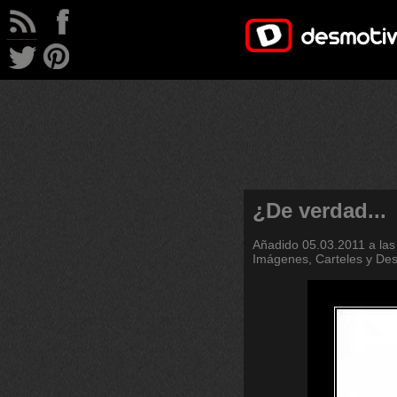
¿De verdad...
Añadido
05.03.2011 a las
Imágenes, Carteles y De