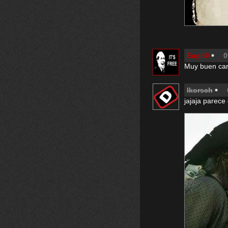
Euph0
0
Muy buen cart
Ikorsch
jajaja parece 