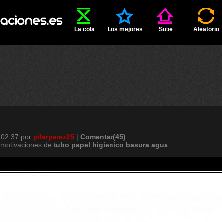
La cola
Los mejores
Sube
Aleatorio
 02:37
por
pilarperez25
|
Comentar(45)
smotivaciones de
tubo
papel
higienico
basura
agua