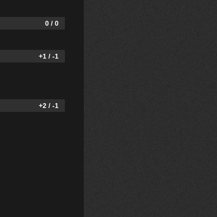
0 / 0
+1 / -1
+2 / -1