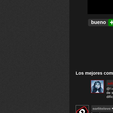
bueno
Los mejores com
ad
@
f
de s
difí
carlitolove