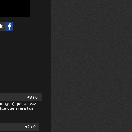
+3 / 0
 imagen) que en vez
dice que si era tan
+2 / 0