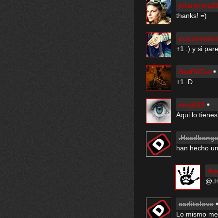
pilarperez2
thanks! =)
puesyomis
+1 :) y si pa
SaaRiiTaa
+1 :D
renji619
Aqui lo tienes
.Headbange
han hecho uno
Ag
@
.
carlitolove
Lo mismo me 