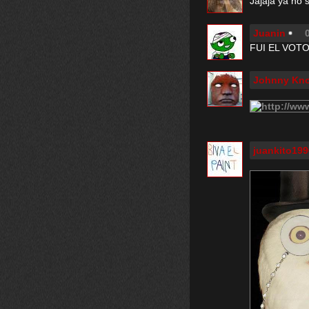
Jajaja ya no 
Juanin
FUI EL VOTO 10
Johnny Kno
juankito199