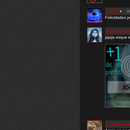
krisba
0
Felicidades po
adita ñaña
jajaja esque
FabioConve