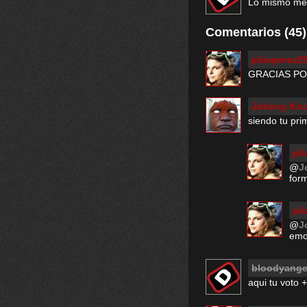
Lo mismo me 
Comentarios (45)
pilarperez2
GRACIAS POR
Johnny Kno
siendo tu pri
pil
@
J
form
pil
@
J
emo
bloodyange
aqui tu voto 