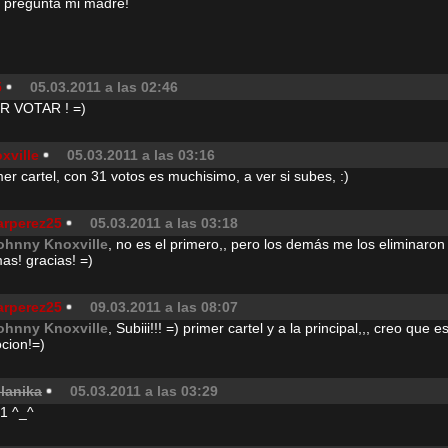
pregunta mi madre!
5
05.03.2011 a las 02:46
 VOTAR ! =)
xville
05.03.2011 a las 03:16
mer cartel, con 31 votos es muchisimo, a ver si subes, :)
arperez25
05.03.2011 a las 03:18
ohnny Knoxville
, no es el primero,, pero los demás me los eliminaron 
as! gracias! =)
arperez25
09.03.2011 a las 08:07
ohnny Knoxville
, Subiii!!! =) primer cartel y a la principal,,, creo que 
cion!=)
lanika
05.03.2011 a las 03:29
+1 ^_^