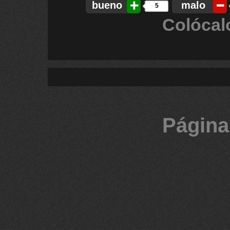
bueno
malo
5
Colócal
Página