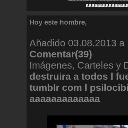
aaaaaaaaaaaaaa
Hoy este hombre,
Añadido
03.08.2013 a 
Comentar(39)
Imágenes, Carteles y
destruira
a
todos
l
fu
tumblr
com
l
psilocib
aaaaaaaaaaaaa