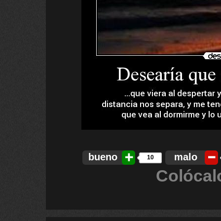
bueno
malo
10
Colócal