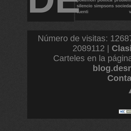
silencio
simpsons
socied
tuenti
Número de visitas: 1268
2089112 |
Clas
Carteles en la págin
blog.des
Conta