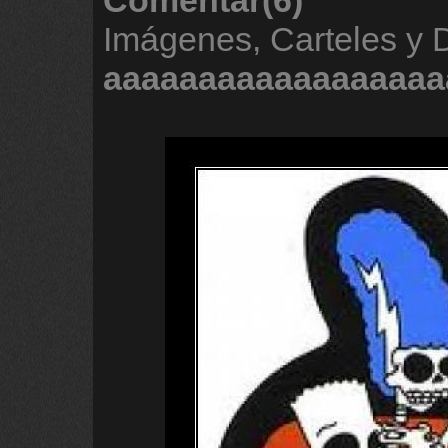
Comentar(6)
Imágenes, Carteles y 
aaaaaaaaaaaaaaaaaa