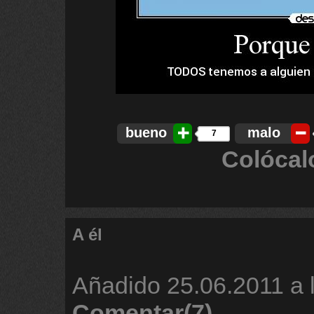
bueno
malo
7
Colócal
A él
Añadido
25.06.2011 a 
Comentar(7)