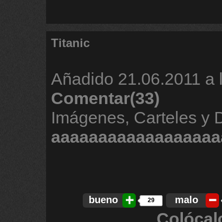
Titanic
Añadido
21.06.2011 a 
Comentar(33)
Imágenes, Carteles y 
aaaaaaaaaaaaaaaaaa
bueno
malo
29
Colócal