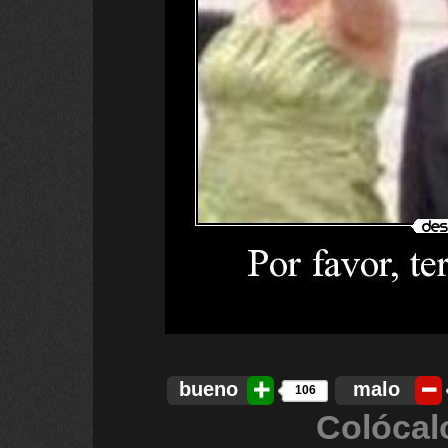
bueno
malo
106
Colócal