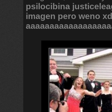
psilocibina
justicele
imagen
pero
weno
x
aaaaaaaaaaaaaaaaaa