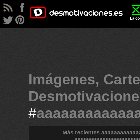
La co
Imágenes, Carte
Desmotivacione
#
aaaaaaaaaaaa
Más recientes aaaaaaaaaaa
aaaaaaaaaaaaaaaaaaaaa