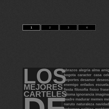
1
2
3
4
LOS
abrazos
alegria
alma
ami
bogota
caracter
casa
cel
deportes
desamor
deseos
MEJORES
enemigo
enfados
escuela
fiesta
filosofia
fisico
frase
CARTELES
DE
idioma
ignorancia
imagina
madre
madurar
memes
me
naruto
naturaleza
navidad
pokemon
politica
proble