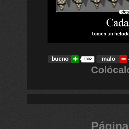
bueno
malo
1302
Colócal
Página