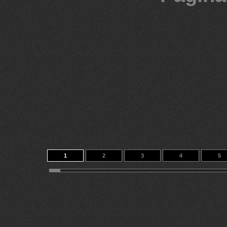
1
2
3
4
5
11
12
13
14
149