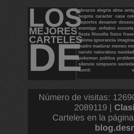
LOS
abrazos
alegria
alma
ami
bogota
caracter
casa
cel
deportes
desamor
deseos
MEJORES
enemigo
enfados
escuela
fiesta
filosofia
fisico
frase
CARTELES
DE
idioma
ignorancia
imagina
madre
madurar
memes
me
naruto
naturaleza
navidad
pokemon
politica
proble
silencio
simpsons
socied
tuenti
Número de visitas: 1269
2089119 |
Clas
Carteles en la página
blog.des