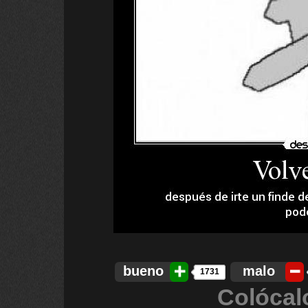
bueno
malo
1731
Colócal