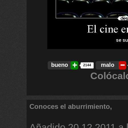
bueno
malo
2144
Colócal
Conoces el aburrimiento,
Añadido
20.12.2011 a 