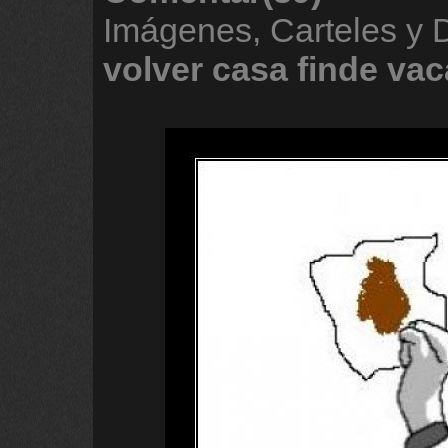
Imágenes, Carteles y
volver
casa
finde
vac