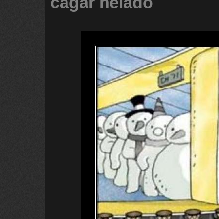
cagar
helado