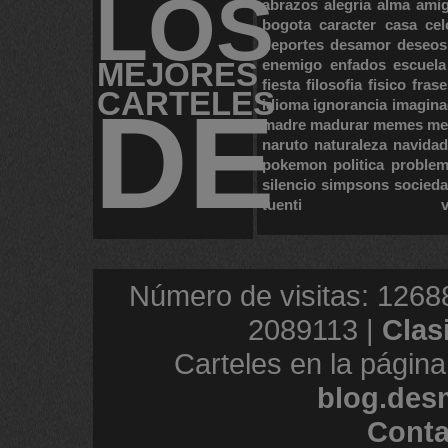
LOS
abrazos
alegria
alma
ami
bogota
caracter
casa
cel
deportes
desamor
deseos
MEJORES
enemigo
enfados
escuela
fiesta
filosofia
fisico
frase
CARTELES
DE
idioma
ignorancia
imagina
madre
madurar
memes
me
naruto
naturaleza
navidad
pokemon
politica
proble
silencio
simpsons
socied
tuenti
Número de visitas: 1268
2089113 |
Clas
Carteles en la página
blog.des
Conta