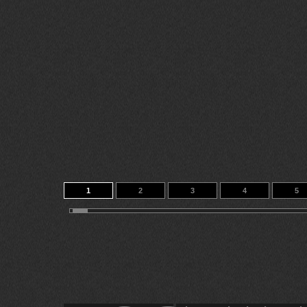
1
2
3
4
5
11
12
13
14
52