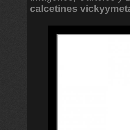
calcetines
vickyymet