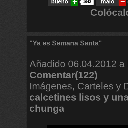
bueno
malo
1042
Colócal
"Ya es Semana Santa"
Añadido
06.04.2012 a 
Comentar(122)
Imágenes, Carteles y 
calcetines
lisos
y
un
chunga