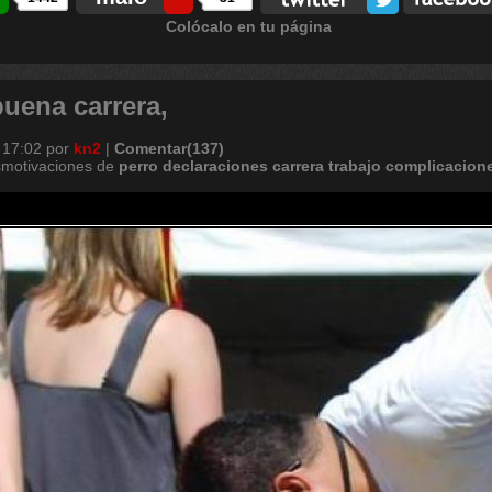
Colócalo en tu página
buena carrera,
 17:02
por
kn2
|
Comentar(137)
smotivaciones de
perro
declaraciones
carrera
trabajo
complicacion