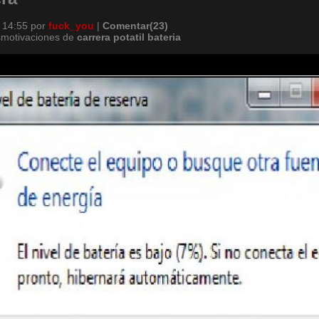
 14:55
por
fuck_you
|
Comentar(23)
smotivaciones de
carrera
potatil
bateria