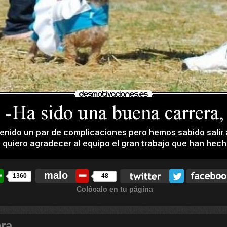
malo
1360
48
Colócalo en tu página
era