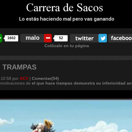
malo
1602
52
Colócalo en tu página
E TRAMPAS
 10:58
por
ACV
|
Comentar(54)
smotivaciones de
el
que
hace
trampas
demuestra
su
inferioridad
ac