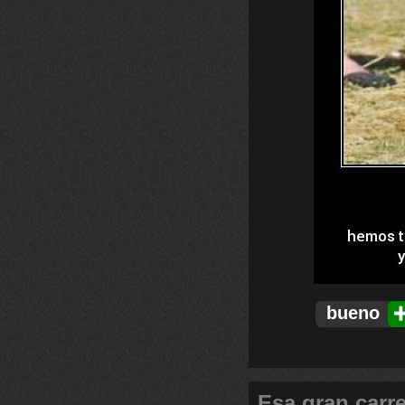
bueno
Esa gran carr