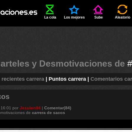
La cola
Los mejores
Sube
Aleatorio
arteles y Desmotivaciones de
 recientes carrera
|
Puntos carrera
|
Comentarios car
cos
 16:01
por
Jesulon94
|
Comentar(84)
smotivaciones de
carrera
de
sacos