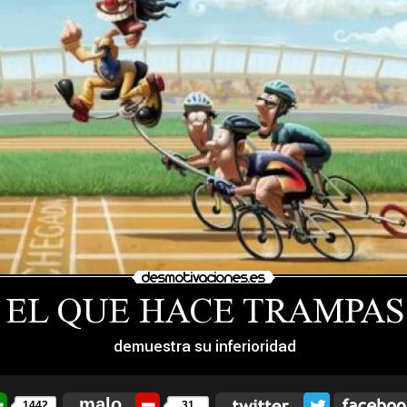
malo
1442
31