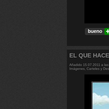
bueno
EL QUE HAC
Añadido
15.07.2011 a las
Imágenes, Carteles y De