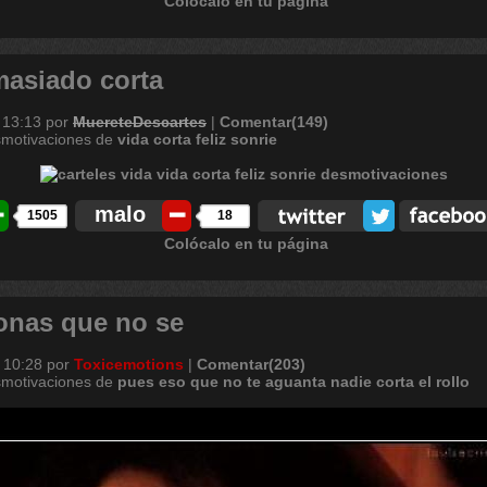
Colócalo en tu página
masiado corta
 13:13
por
MuereteDescartes
|
Comentar(149)
smotivaciones de
vida
corta
feliz
sonrie
malo
1505
18
Colócalo en tu página
onas que no se
 10:28
por
Toxicemotions
|
Comentar(203)
smotivaciones de
pues
eso
que
no
te
aguanta
nadie
corta
el
rollo