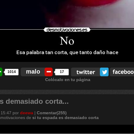
malo
1014
17
Colócalo en tu página
s demasiado corta...
 15:47
por
deewa
|
Comentar(255)
smotivaciones de
si
tu
espada
es
demasiado
corta