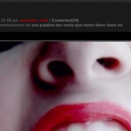
 15:48
por
anonimo_rock
|
Comentar(24)
smotivaciones de
esa
palabra
tan
corta
que
tanto
dano
hace
no