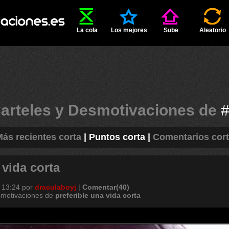
La cola
Los mejores
Sube
Aleatorio
arteles y Desmotivaciones de
ás recientes corta
|
Puntos corta
|
Comentarios cor
 vida corta
 13:24
por
draculaboyj
|
Comentar(40)
smotivaciones de
preferible
una
vida
corta