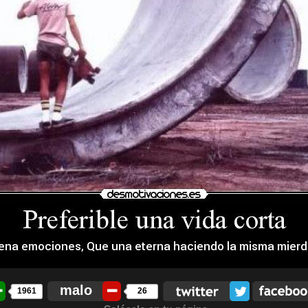
malo
1961
26