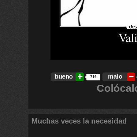
bueno
malo
716
Colócal
Muchas veces la necesidad