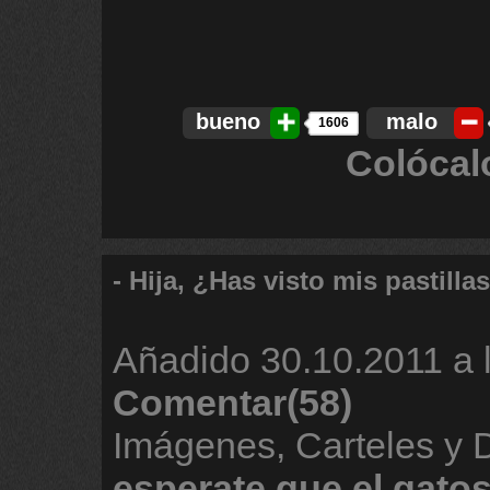
bueno
malo
1606
Colócal
- Hija, ¿Has visto mis pastilla
Añadido
30.10.2011 a 
Comentar(58)
Imágenes, Carteles y
esperate
que
el
gato