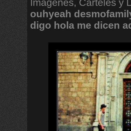
Imágenes, Carteles y 
ouhyeah
desmofamil
digo
hola
me
dicen
a