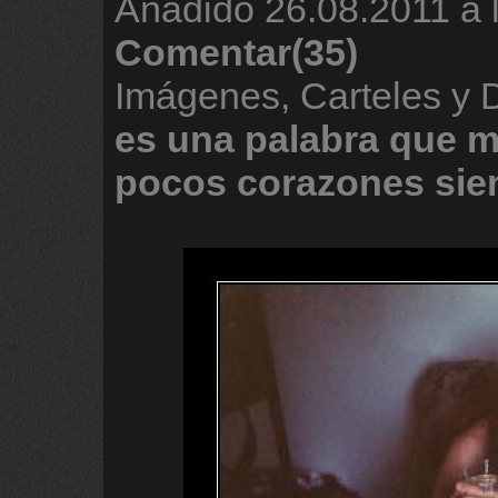
Añadido
26.08.2011 a 
Comentar(35)
Imágenes, Carteles y
es
una
palabra
que
m
pocos
corazones
sie