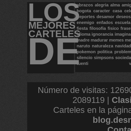
LOS
abrazos
alegria
alma
ami
bogota
caracter
casa
cel
deportes
desamor
deseos
MEJORES
enemigo
enfados
escuela
fiesta
filosofia
fisico
frase
CARTELES
DE
idioma
ignorancia
imagina
madre
madurar
memes
me
naruto
naturaleza
navidad
pokemon
politica
proble
silencio
simpsons
socied
tuenti
Número de visitas: 1269
2089119 |
Clas
Carteles en la págin
blog.des
Conta