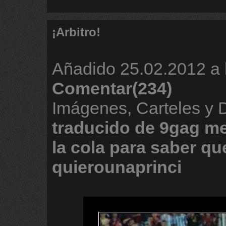
¡Arbitro!
Añadido
25.02.2012 a 
Comentar(234)
Imágenes, Carteles y 
traducido
de
9gag
m
la
cola
para
saber
qu
quierounaprinci