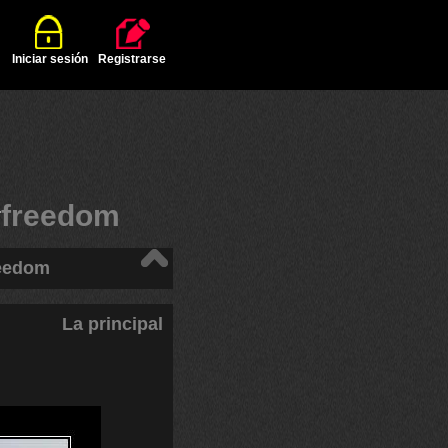
Iniciar sesión
Registrarse
#
freedom
reedom
La principal