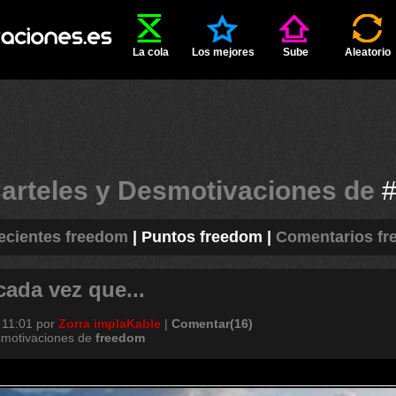
La cola
Los mejores
Sube
Aleatorio
arteles y Desmotivaciones de
ecientes freedom
|
Puntos freedom
|
Comentarios f
ada vez que...
 11:01
por
Zorra implaKable
|
Comentar(16)
smotivaciones de
freedom