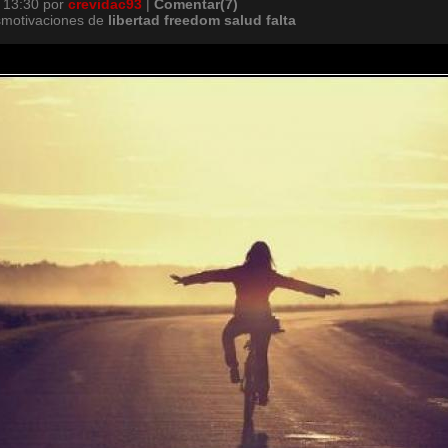
 13:30
por
crevidac93
|
Comentar(7)
smotivaciones de
libertad
freedom
salud
falta