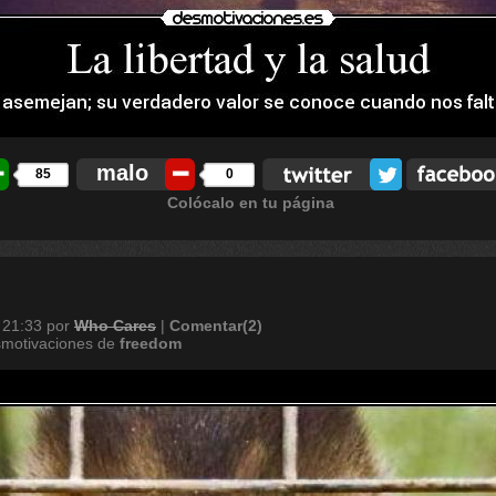
malo
85
0
Colócalo en tu página
 21:33
por
Who Cares
|
Comentar(2)
smotivaciones de
freedom