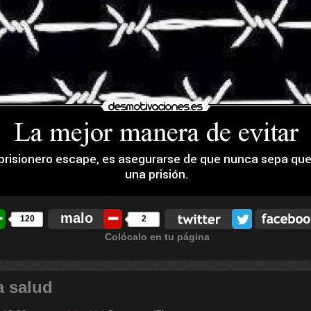
malo
120
2
Colócalo en tu página
a salud