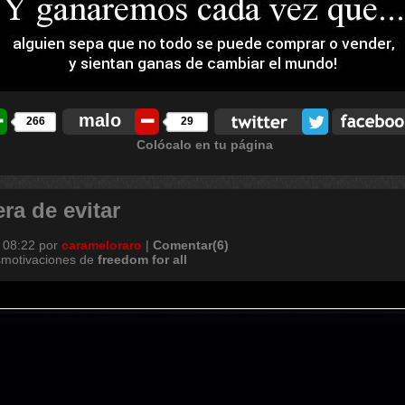
malo
266
29
Colócalo en tu página
ra de evitar
 08:22
por
carameloraro
|
Comentar(6)
smotivaciones de
freedom
for
all