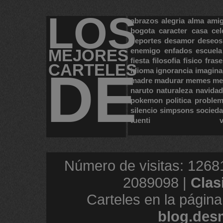
LOS
abrazos
alegria
alma
ami
bogota
caracter
casa
cel
deportes
desamor
deseos
MEJORES
enemigo
enfados
escuela
fiesta
filosofia
fisico
frase
CARTELES
DE
idioma
ignorancia
imagina
madre
madurar
memes
me
naruto
naturaleza
navidad
pokemon
politica
proble
silencio
simpsons
socied
tuenti
Número de visitas: 1268
2089098 |
Clas
Carteles en la página
blog.des