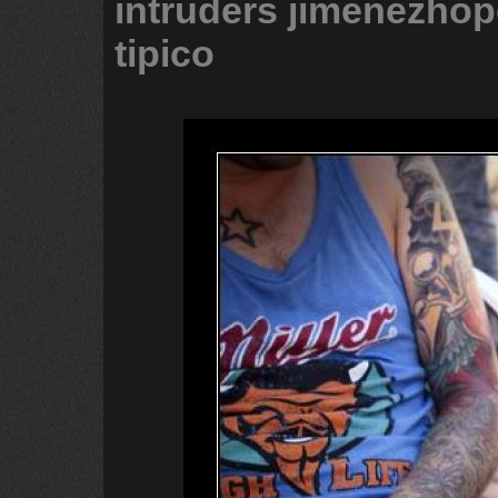
intruders
jimenezhop
tipico