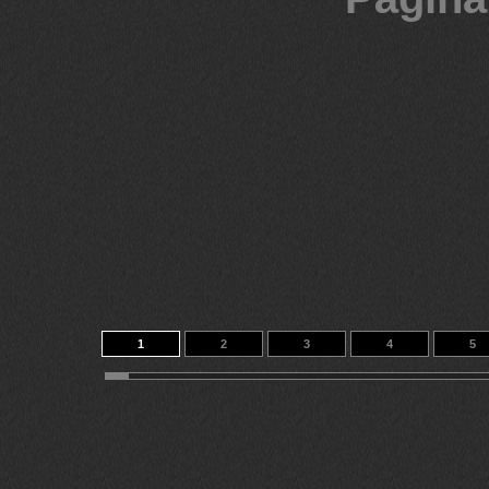
1
2
3
4
5
11
12
13
14
167