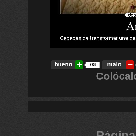
bueno
malo
784
Colócal
Página