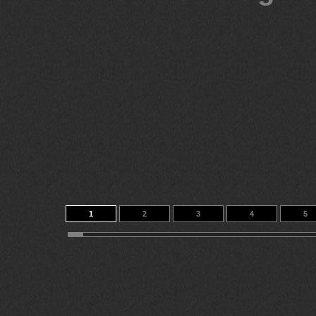
1
2
3
4
5
11
12
13
14
174