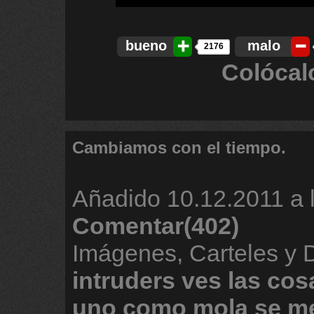
bueno
malo
2176
Colócal
Cambiamos con el tiempo.
Añadido
10.12.2011 a 
Comentar(402)
Imágenes, Carteles y 
intruders
ves
las
cos
uno
como
mola
se
m