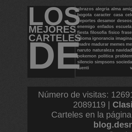
LOS
abrazos
alegria
alma
ami
bogota
caracter
casa
cel
deportes
desamor
deseos
MEJORES
enemigo
enfados
escuela
fiesta
filosofia
fisico
frase
CARTELES
DE
idioma
ignorancia
imagina
madre
madurar
memes
me
naruto
naturaleza
navidad
pokemon
politica
proble
silencio
simpsons
socied
tuenti
Número de visitas: 1269
2089119 |
Clas
Carteles en la página
blog.des