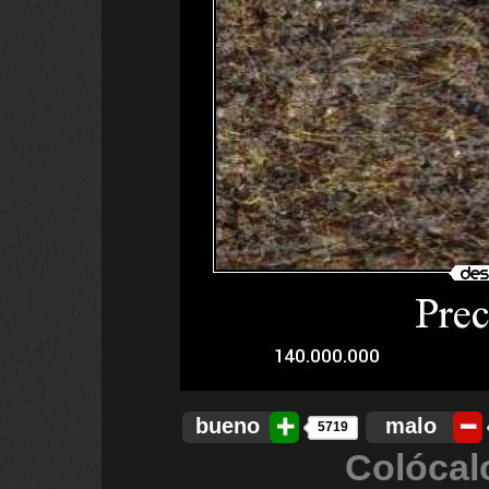
bueno
malo
5719
Colócal