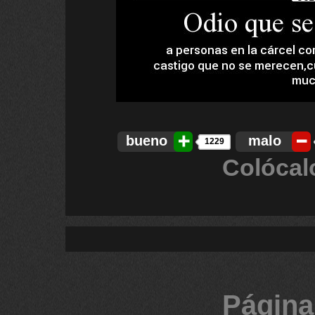
bueno
malo
1229
Colócal
Página