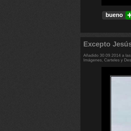
bueno
Excepto Jesús
Añadido
30.09.2014 a las
Imágenes, Carteles y De