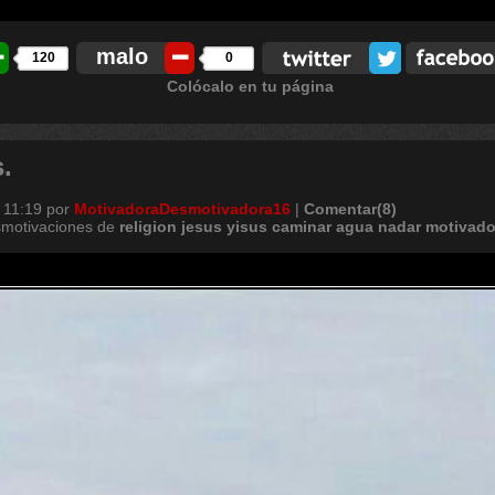
malo
120
0
Colócalo en tu página
.
 11:19
por
MotivadoraDesmotivadora16
|
Comentar(8)
smotivaciones de
religion
jesus
yisus
caminar
agua
nadar
motivado