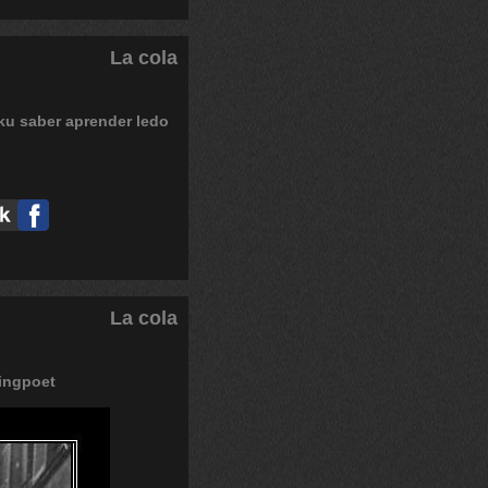
La cola
ku
saber
aprender
ledo
La cola
ingpoet