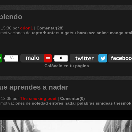
abiendo
 15:36
por
orion1
|
Comentar(28)
smotivaciones de
raptorhunters
nigatsu
harukaze
anime
manga
ota
malo
38
0
Colócalo en tu página
ue aprendes a nadar
 12:35
por
The smoking poet
|
Comentar(0)
smotivaciones de
soledad
errores
nadar
palabras
sinideas
thesmok