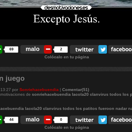
malo
69
2
Colócalo en tu página
un juego
 13:27
por
Sonriehacebuendia
|
Comentar(51)
smotivaciones de
sonriehacebuendia
lacola20
clanvirus
todos
los
p
malo
44
0
Colócalo en tu página