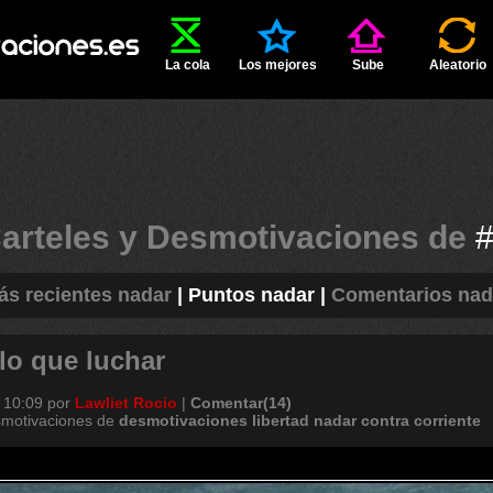
La cola
Los mejores
Sube
Aleatorio
arteles y Desmotivaciones de
ás recientes nadar
|
Puntos nadar
|
Comentarios nad
lo que luchar
 10:09
por
Lawliet Rocio
|
Comentar(14)
smotivaciones de
desmotivaciones
libertad
nadar
contra
corriente