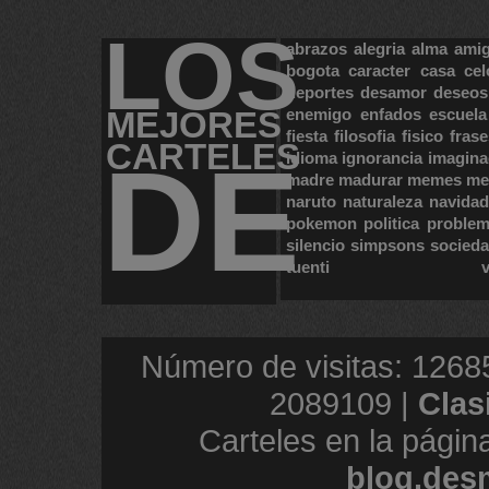
LOS
abrazos
alegria
alma
ami
bogota
caracter
casa
cel
deportes
desamor
deseos
MEJORES
enemigo
enfados
escuela
fiesta
filosofia
fisico
frase
CARTELES
DE
idioma
ignorancia
imagina
madre
madurar
memes
me
naruto
naturaleza
navidad
pokemon
politica
proble
silencio
simpsons
socied
tuenti
Número de visitas: 1268
2089109 |
Clas
Carteles en la págin
blog.des