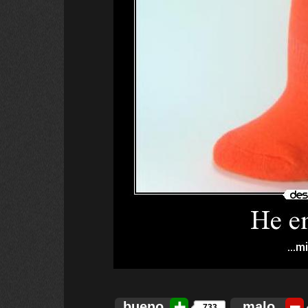
bueno
malo
733