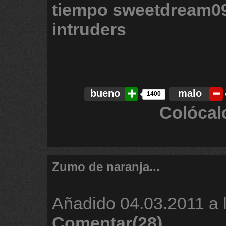
tiempo
sweetdream0
intruders
bueno
malo
1400
Colócal
Zumo de naranja...
Añadido
04.03.2011 a 
Comentar(28)