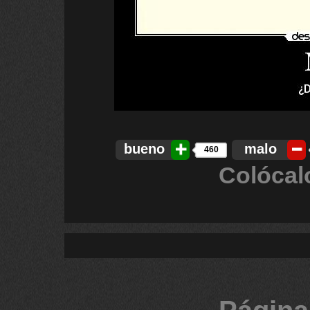
bueno
malo
460
Colócal