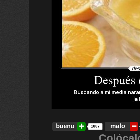
bueno
malo
1887
Colócal