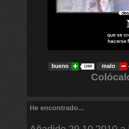
bueno
malo
1289
Colócal
He encontrado...
Añadido
29.10.2010 a 