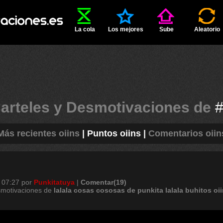
La cola
Los mejores
Sube
Aleatorio
arteles y Desmotivaciones de
Más recientes oiins
|
Puntos oiins
|
Comentarios oiin
 07:27
por
Punkitatuya
|
Comentar(19)
smotivaciones de
lalala
cosas
cososas
de
punkita
lalala
buhitos
oi