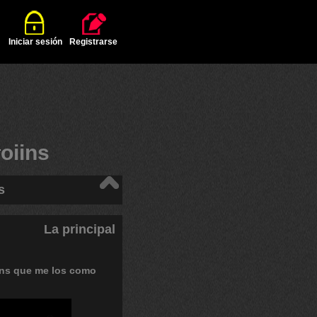
Iniciar sesión
Registrarse
#
oiins
s
La principal
ins
que
me
los
como