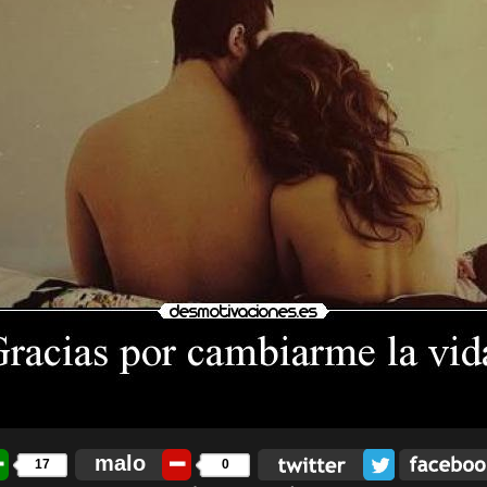
malo
17
0