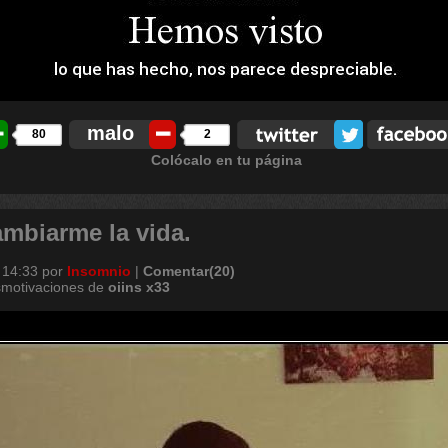
malo
80
2
Colócalo en tu página
ambiarme la vida.
 14:33
por
Insomnio
|
Comentar(20)
smotivaciones de
oiins
x33