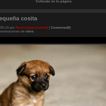
Colócalo en tu página
equeña cosita
 05:14
por
Rociocarpenoctem8
|
Comentar(6)
smotivaciones de
oiins