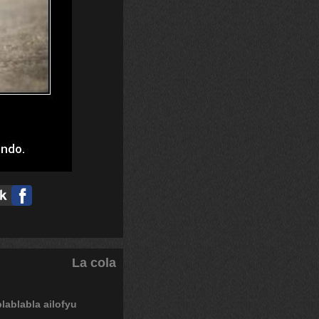
La cola
blablabla
ailofyu