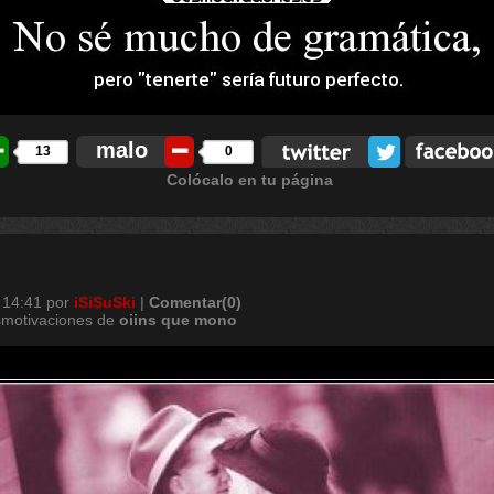
malo
13
0
Colócalo en tu página
 14:41
por
iSiSuSki
|
Comentar(0)
smotivaciones de
oiins
que
mono