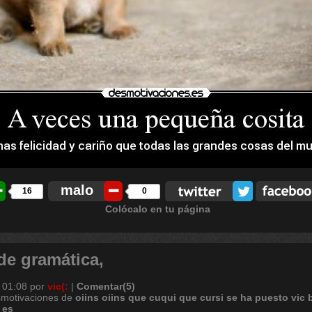
malo
16
0
Colócalo en tu página
e gramática,
 01:08
por
vic(:
|
Comentar(5)
smotivaciones de
oiins
oiins
que
cuqui
que
cursi
se
ha
puesto
vic
es