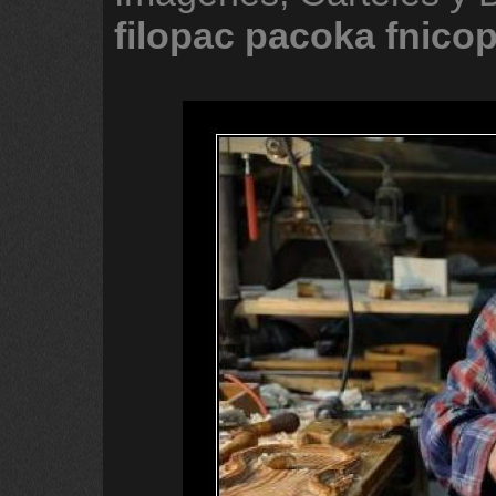
filopac
pacoka
fnico