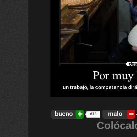
bueno
malo
673
Colócal