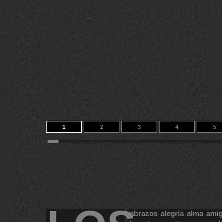
1
2
3
4
5
11
12
13
14
184
abrazos
alegria
alma
ami