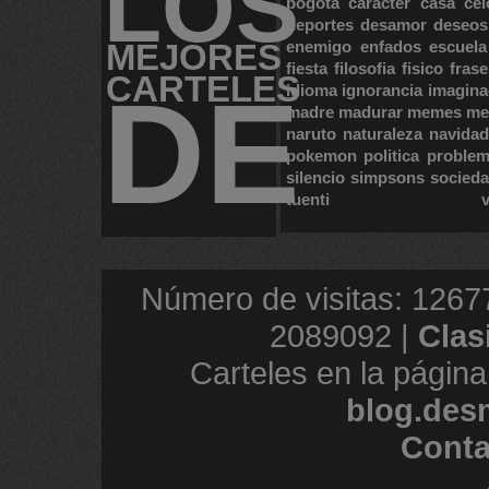
LOS
bogota
caracter
casa
cel
deportes
desamor
deseos
MEJORES
enemigo
enfados
escuela
fiesta
filosofia
fisico
frase
CARTELES
DE
idioma
ignorancia
imagina
madre
madurar
memes
me
naruto
naturaleza
navidad
pokemon
politica
proble
silencio
simpsons
socied
tuenti
Número de visitas: 1267
2089092 |
Clas
Carteles en la página
blog.des
Conta