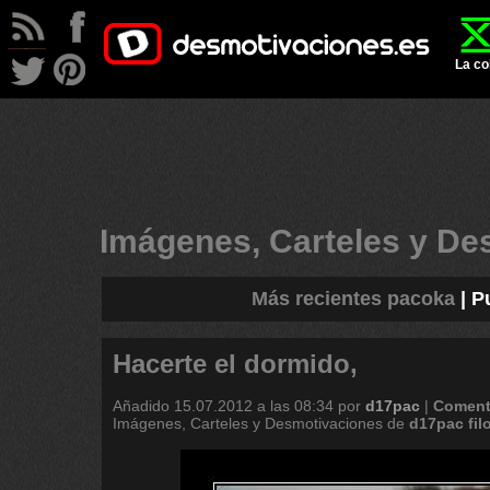
La co
Imágenes, Carteles y D
Más recientes pacoka
|
P
Hacerte el dormido,
Añadido
15.07.2012 a las 08:34
por
d17pac
|
Coment
Imágenes, Carteles y Desmotivaciones de
d17pac
fi