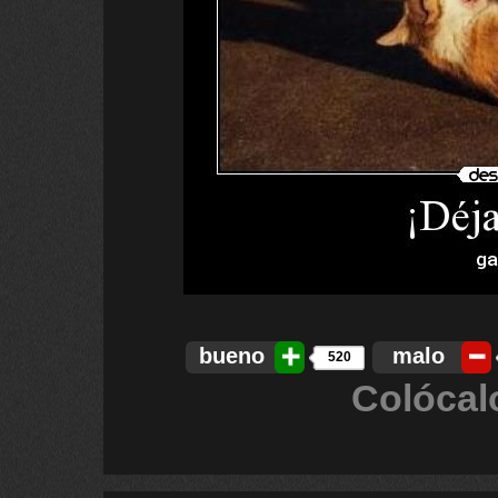
bueno
malo
520
Colócal