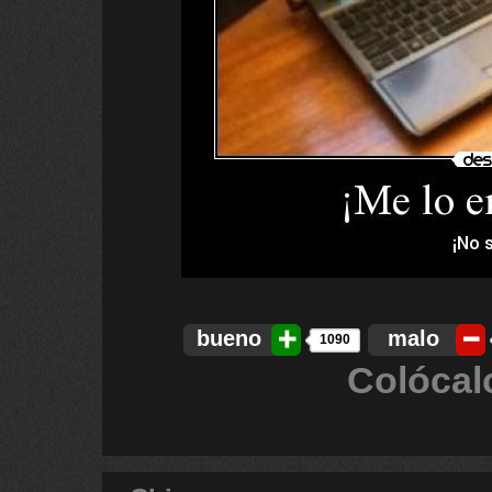
bueno
malo
1090
Colócal