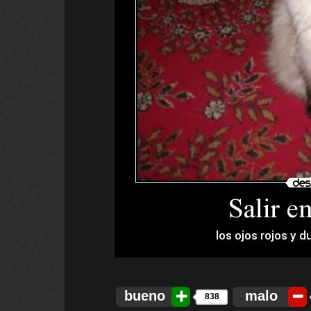
bueno
malo
838