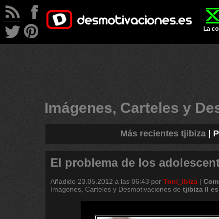
La co
Imágenes, Carteles y D
Más recientes tjibiza
|
P
El problema de los adolescen
Añadido
23.05.2012 a las 06:43
por
Toni_Ibiza
|
Come
Imágenes, Carteles y Desmotivaciones de
tjibiza
ll
es