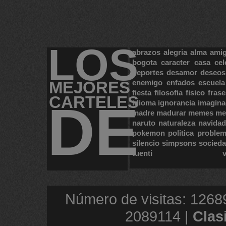
LOS
abrazos
alegria
alma
ami
bogota
caracter
casa
cel
deportes
desamor
deseos
MEJORES
enemigo
enfados
escuela
fiesta
filosofia
fisico
frase
CARTELES
DE
idioma
ignorancia
imagina
madre
madurar
memes
me
naruto
naturaleza
navidad
pokemon
politica
proble
silencio
simpsons
socied
tuenti
Número de visitas: 1268
2089114 |
Clas