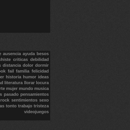
e
ausencia
ayuda
besos
chiste
criticas
debilidad
s
distancia
dolor
dormir
ook
fail
familia
felicidad
er
historia
humor
ideas
ad
literatura
llorar
locura
rte
mujer
mundo
musica
s
pasado
pensamientos
rock
sentimientos
sexo
tas
tonto
trabajo
tristeza
videojuegos