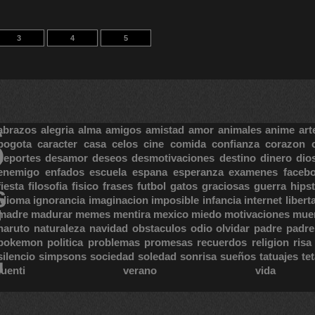
3
4
5
S
abrazos
alegria
alma
amigos
amistad
amor
animales
anime
art
bogota
caracter
casa
celos
cine
comida
confianza
corazon
deportes
desamor
deseos
desmotivaciones
destino
dinero
dio
enemigo
enfados
escuela
espana
esperanza
examenes
faceb
fiesta
filosofia
fisico
frases
futbol
gatos
graciosas
guerra
hipst
S
E
idioma
ignorancia
imaginacion
imposible
infancia
internet
libert
madre
madurar
memes
mentira
mexico
miedo
motivaciones
mue
naruto
naturaleza
navidad
obstaculos
odio
olvidar
padre
padre
pokemon
politica
problemas
promesas
recuerdos
religion
risa
silencio
simpsons
sociedad
soledad
sonrisa
sueños
tatuajes
te
tuenti
verano
vida