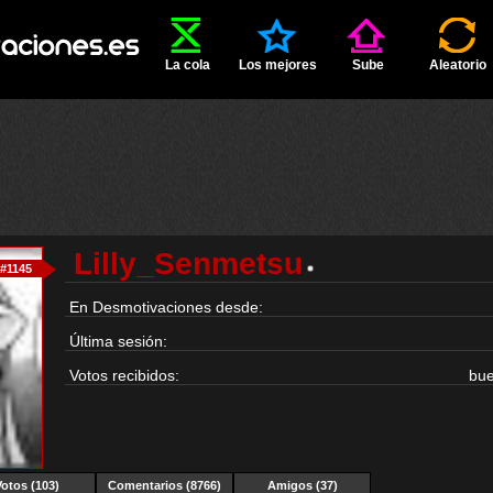
La cola
Los mejores
Sube
Aleatorio
Lilly_Senmetsu
#1145
En Desmotivaciones desde:
Última sesión:
Votos recibidos:
bu
Votos (103)
Comentarios (8766)
Amigos (37)