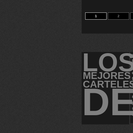
1
2
LO
MEJORES
CARTELE
D