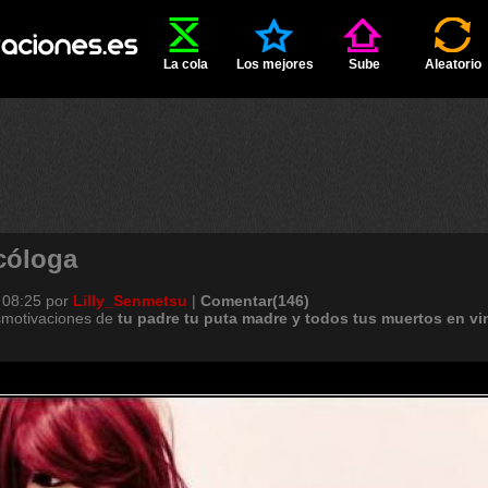
La cola
Los mejores
Sube
Aleatorio
cóloga
 08:25
por
Lilly_Senmetsu
|
Comentar(146)
smotivaciones de
tu
padre
tu
puta
madre
y
todos
tus
muertos
en
vi