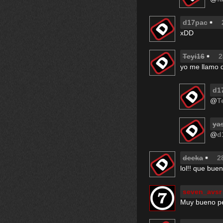
d17pac
xDD
Teyi16
2
yo me llamo d
d1
@
T
ya
@
d
deeka
2
lol!! que bue
seven_avsr
Muy bueno pel