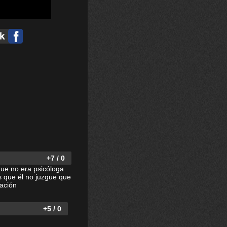
+7 / 0
que no era psicóloga
s que él no juzgue que
uación
+5 / 0