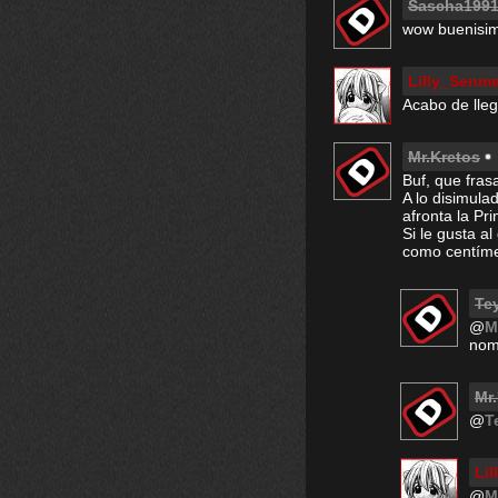
Sascha199
wow buenisi
Lilly_Senm
Acabo de lleg
Mr.Kretos
Buf, que fras
A lo disimula
afronta la Pr
Si le gusta al
como centíme
Te
@
M
nom
Mr
@
T
Li
@
M