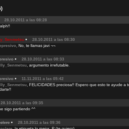
)
28.10.2011 a las 08:28
alph!!
lly_Senmetsu
28.10.2011 a las 08:30
epresivo
, No, te llamas javi ¬¬
presivo
28.10.2011 a las 08:33
illy_Senmetsu
, argumento irrefutable.
presivo
11.11.2011 a las 05:42
illy_Senmetsu
, FELICIDADES preciosa!! Espero que esto te ayude a t
arte!!
28.10.2011 a las 09:35
 me sigo partiendo ^^
clere
28.10.2011 a las 09:36
anclere
, la etiqueta lo mejor :P (te quiero)