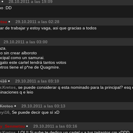
1
28.10.2011 a las 19:09
mo :DD
etsu
29.10.2011 a las 02:28
ar de trabajar y estoy vaga, asi que gracias a todos
29.10.2011 a las 03:00
aza.
do sin crear alboroto
incipal como un samurai.
 gato este cartel tendrá tantos votos
tros tiene el p*ne de Quagmire.
yi16
29.10.2011 a las 03:10
r.Kretos
, se puede considerar q esta nominado para la principal? esq 
inaciones q e leio
.Kretos
29.10.2011 a las 03:13
eyi16
, Se puede decir que sí xD
lly_Senmetsu
29.10.2011 a las 03:16
r.Kretos
, LOL!! Si sube te dedico un cartel y a tus taitantos cm xDDD