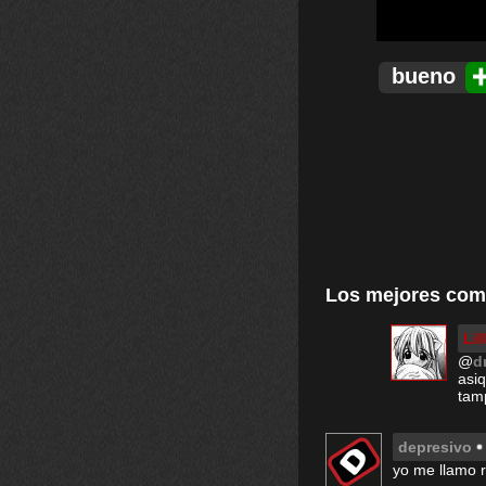
bueno
Los mejores com
Li
@
d
asi
tamp
depresivo
yo me llamo r