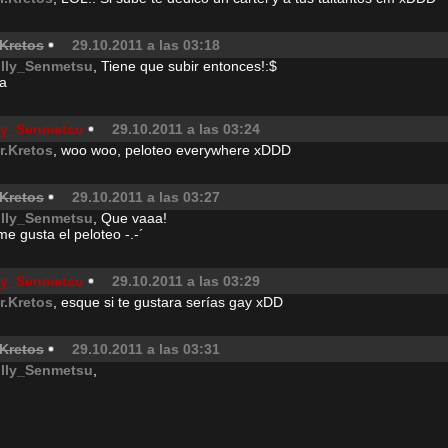
.Kretos
29.10.2011 a las 03:18
illy_Senmetsu
, Tiene que subir entonces!:$
ja
lly_Senmetsu
29.10.2011 a las 03:24
r.Kretos
, woo woo, peloteo everywhere xDDD
.Kretos
29.10.2011 a las 03:27
illy_Senmetsu
, Que vaaa!
e gusta el peloteo -.-´
lly_Senmetsu
29.10.2011 a las 03:29
r.Kretos
, esque si te gustara serías gay xDD
.Kretos
29.10.2011 a las 03:31
illy_Senmetsu
,