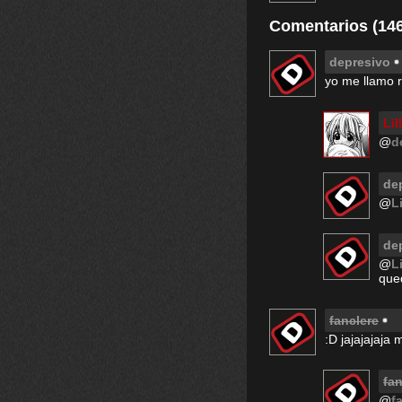
Comentarios (146
depresivo
yo me llamo r
Li
@
d
de
@
L
de
@
L
qued
fanclere
:D jajajajaja
fan
@
f