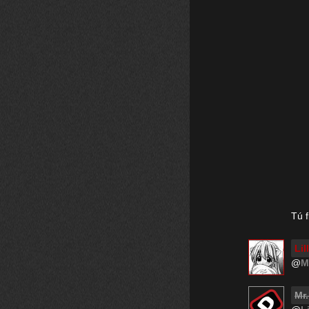
Tú 
Li
@
M
Mr