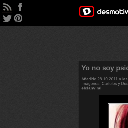
Yo no soy psi
Añadido
28.10.2011 a las
Imágenes, Carteles y De
elclanviral