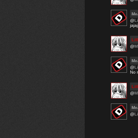
Mr
@
L
jaja
Li
@
M
Mr
@
L
No m
Li
@
M
Mr
@
L