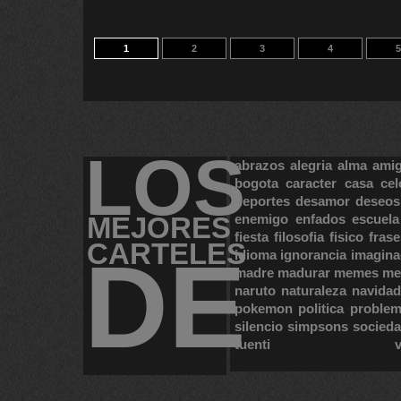
1
2
3
4
5
LOS
abrazos
alegria
alma
ami
bogota
caracter
casa
cel
deportes
desamor
deseos
MEJORES
enemigo
enfados
escuela
fiesta
filosofia
fisico
frase
CARTELES
DE
idioma
ignorancia
imagina
madre
madurar
memes
me
naruto
naturaleza
navidad
pokemon
politica
proble
silencio
simpsons
socied
tuenti