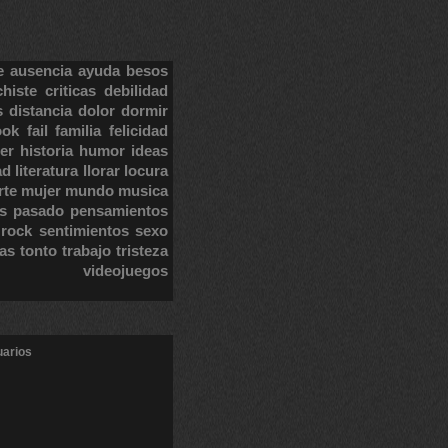
e
ausencia
ayuda
besos
chiste
criticas
debilidad
s
distancia
dolor
dormir
ook
fail
familia
felicidad
er
historia
humor
ideas
ad
literatura
llorar
locura
rte
mujer
mundo
musica
s
pasado
pensamientos
rock
sentimientos
sexo
tas
tonto
trabajo
tristeza
videojuegos
uarios