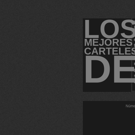
LO
MEJORES
CARTELE
D
Númer