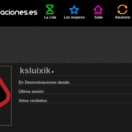
La cola
Los mejores
Sube
Aleatorio
ksluixik
En Desmotivaciones desde:
Última sesión:
Votos recibidos: