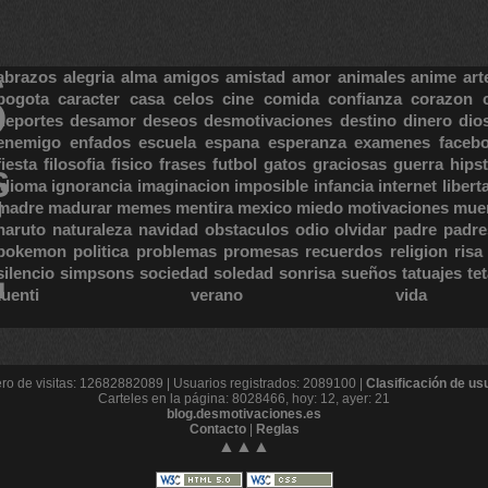
S
abrazos
alegria
alma
amigos
amistad
amor
animales
anime
art
bogota
caracter
casa
celos
cine
comida
confianza
corazon
deportes
desamor
deseos
desmotivaciones
destino
dinero
dio
enemigo
enfados
escuela
espana
esperanza
examenes
faceb
fiesta
filosofia
fisico
frases
futbol
gatos
graciosas
guerra
hipst
S
E
idioma
ignorancia
imaginacion
imposible
infancia
internet
libert
madre
madurar
memes
mentira
mexico
miedo
motivaciones
mue
naruto
naturaleza
navidad
obstaculos
odio
olvidar
padre
padre
pokemon
politica
problemas
promesas
recuerdos
religion
risa
silencio
simpsons
sociedad
soledad
sonrisa
sueños
tatuajes
te
tuenti
verano
vida
o de visitas: 12682882089 | Usuarios registrados: 2089100 |
Clasificación de us
Carteles en la página: 8028466, hoy: 12, ayer: 21
blog.desmotivaciones.es
Contacto
|
Reglas
▲▲▲