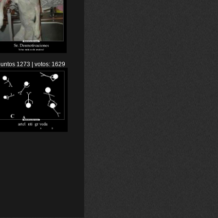
untos 1273 | votos: 1629