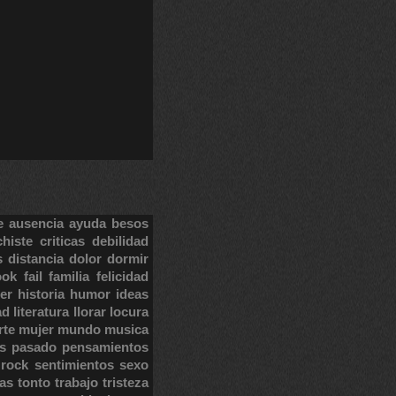
e
ausencia
ayuda
besos
chiste
criticas
debilidad
s
distancia
dolor
dormir
ook
fail
familia
felicidad
er
historia
humor
ideas
ad
literatura
llorar
locura
rte
mujer
mundo
musica
s
pasado
pensamientos
rock
sentimientos
sexo
tas
tonto
trabajo
tristeza