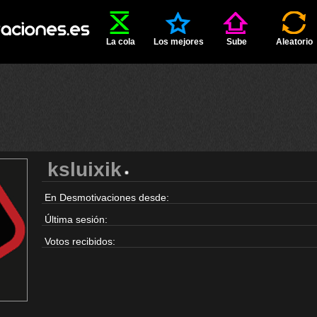
La cola
Los mejores
Sube
Aleatorio
ksluixik
En Desmotivaciones desde:
Última sesión:
Votos recibidos: