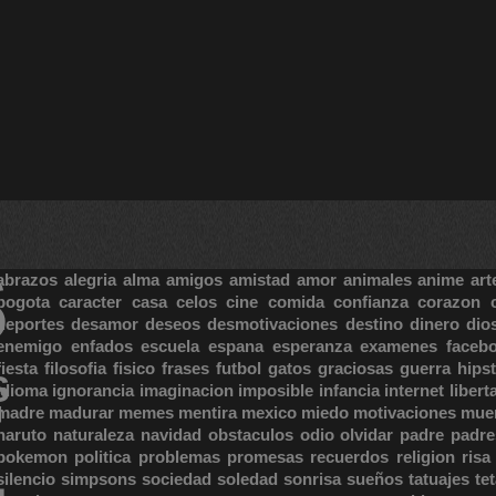
S
abrazos
alegria
alma
amigos
amistad
amor
animales
anime
art
bogota
caracter
casa
celos
cine
comida
confianza
corazon
deportes
desamor
deseos
desmotivaciones
destino
dinero
dio
enemigo
enfados
escuela
espana
esperanza
examenes
faceb
fiesta
filosofia
fisico
frases
futbol
gatos
graciosas
guerra
hipst
S
E
idioma
ignorancia
imaginacion
imposible
infancia
internet
libert
madre
madurar
memes
mentira
mexico
miedo
motivaciones
mue
naruto
naturaleza
navidad
obstaculos
odio
olvidar
padre
padre
pokemon
politica
problemas
promesas
recuerdos
religion
risa
silencio
simpsons
sociedad
soledad
sonrisa
sueños
tatuajes
te