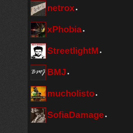
netrox
xPhobia
StreetlightM
BMJ
mucholisto
SofiaDamage