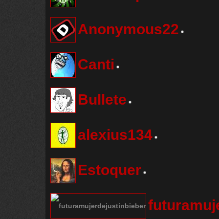
Anonymous22
Canti
Bullete
alexius134
Estoquer
futuramuj