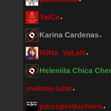
YaiCa
Karina Cardenas
NiiNa_VaLeN
Heleniita Chica Che
makina-rubir
porcoproductions