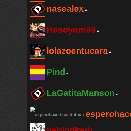
nasealex
Hesoyam69
lolazoentucara
Pind
LaGatitaManson
esperohace
pablodkadi