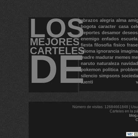
LOS
abrazos
alegria
alma
ami
bogota
caracter
casa
cel
deportes
desamor
deseos
MEJORES
enemigo
enfados
escuela
fiesta
filosofia
fisico
frase
CARTELES
DE
idioma
ignorancia
imagina
madre
madurar
memes
me
naruto
naturaleza
navidad
pokemon
politica
proble
silencio
simpsons
socied
tuenti
Número de visitas: 12684661848 | Usua
Carteles en la p
blog
C