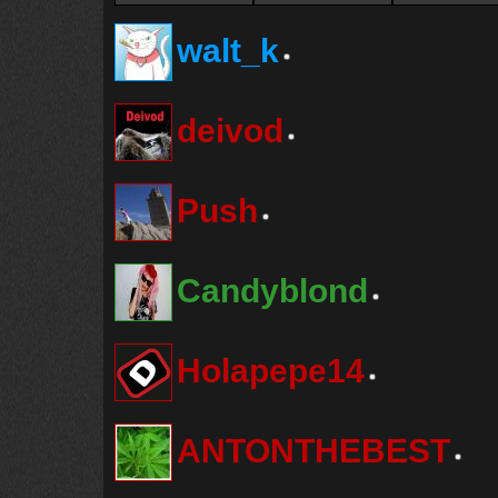
walt_k
deivod
Push
Candyblond
Holapepe14
ANTONTHEBEST