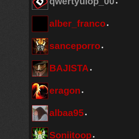
qwertyuiop_00
alber_franco
sanceporro
BAJISTA
eragon
albaa95
Soniitoop