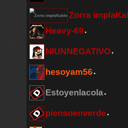
Zorra implaKa
Heavy-69
NIUNNEGATIVO
hesoyam56
Estoyenlacola
piensoenverde