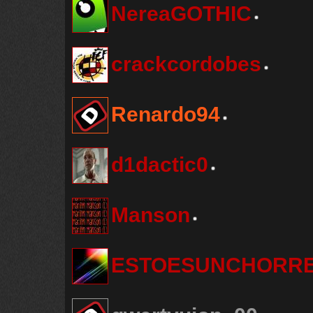
NereaGOTHIC
crackcordobes
Renardo94
d1dactic0
Manson
ESTOESUNCHORR