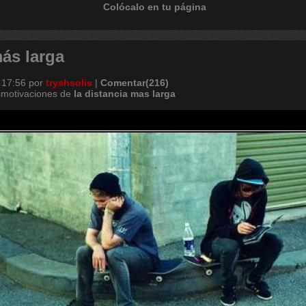
Colócalo en tu página
más larga
 17:56
por
tryshsolis
|
Comentar(216)
smotivaciones de
la
distancia
mas
larga