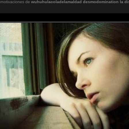
smotivaciones de
wuhuhulacoladelamaldad
desmodomination
la
di