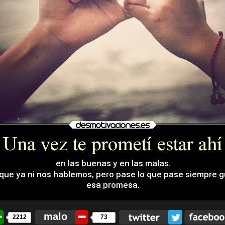
malo
2212
73