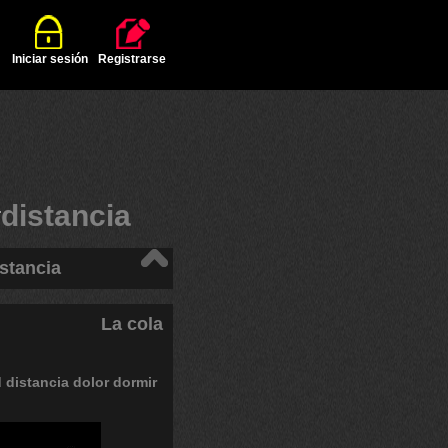
Iniciar sesión
Registrarse
#
distancia
stancia
La cola
d
distancia
dolor
dormir