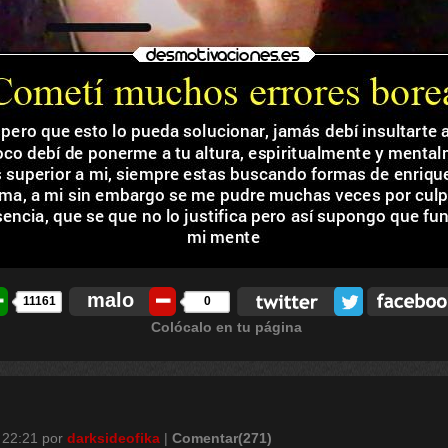
malo
11161
0
Colócalo en tu página
 22:21
por
darksideofika
|
Comentar(271)