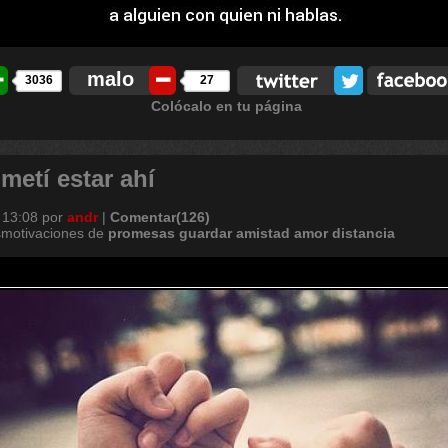
malo
3036
27
Colócalo en tu página
metí estar ahí
 13:08
por
andr
|
Comentar(126)
smotivaciones de
promesas
guardar
amistad
amor
distancia