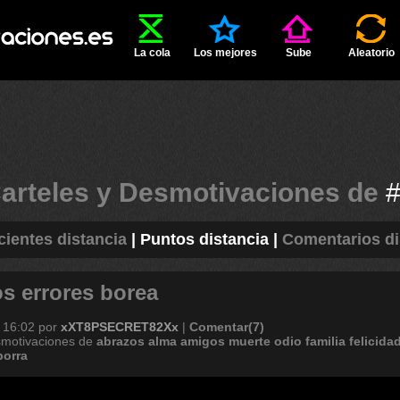
La cola
Los mejores
Sube
Aleatorio
arteles y Desmotivaciones de
cientes distancia
|
Puntos distancia
|
Comentarios di
s errores borea
 16:02
por
xXT8PSECRET82Xx
|
Comentar(7)
smotivaciones de
abrazos
alma
amigos
muerte
odio
familia
felicida
orra