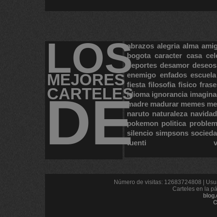
LOS
abrazos
alegria
alma
ami
bogota
caracter
casa
cel
deportes
desamor
deseos
MEJORES
enemigo
enfados
escuela
fiesta
filosofia
fisico
frase
CARTELES
DE
idioma
ignorancia
imagina
madre
madurar
memes
me
naruto
naturaleza
navidad
pokemon
politica
proble
silencio
simpsons
socied
tuenti
Número de visitas: 12683724808 | Usua
Carteles en la p
blog
C