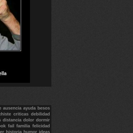
e
ausencia
ayuda
besos
chiste
criticas
debilidad
s
distancia
dolor
dormir
ook
fail
familia
felicidad
er
historia
humor
ideas