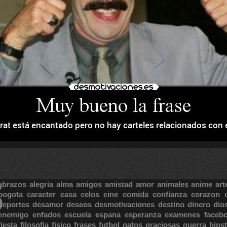
S
abrazos
alegria
alma
amigos
amistad
amor
animales
anime
art
bogota
caracter
casa
celos
cine
comida
confianza
corazon
deportes
desamor
deseos
desmotivaciones
destino
dinero
dio
enemigo
enfados
escuela
espana
esperanza
examenes
faceb
fiesta
filosofia
fisico
frases
futbol
gatos
graciosas
guerra
hipst