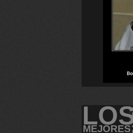
LO
MEJORES