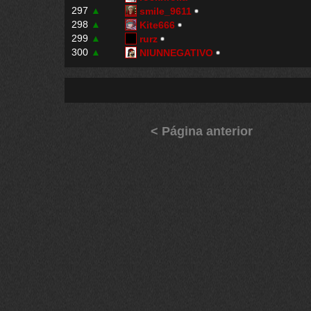
297
▲
smile_9611
298
▲
Kite666
299
▲
rurz
300
▲
NIUNNEGATIVO
< Página anterior