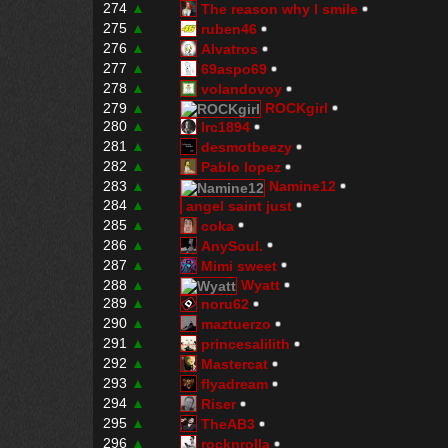
274
▲
The reason why I smile
275
▲
ruben46
276
▲
Alvatros
277
▲
69aspo69
278
▲
volandovoy
279
▲
ROCKgirl
280
▲
lrc1894
281
▲
desmotbeezy
282
▲
Pablo lopez
283
▲
Namine12
284
▲
angel saint just
285
▲
coka
286
▲
AnySoul.
287
▲
Mimi sweet
288
▲
Wyatt
289
▲
noru62
290
▲
maztuerzo
291
▲
princesalilith
292
▲
Mastercat
293
▲
flyadream
294
▲
Riser
295
▲
TheAB3
296
▲
rocknrolla