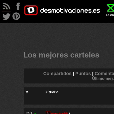
La co
Los mejores carteles
Compartidos
|
Puntos
|
Comenta
Último mes
#
Usuario
251
▲
magica44