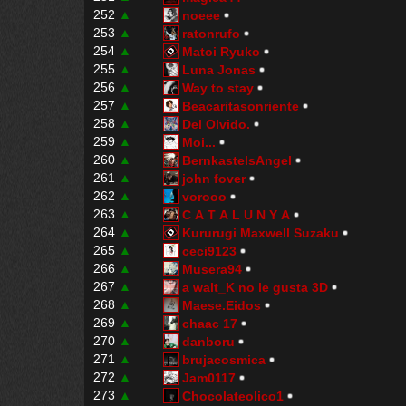
252
▲
noeee
253
▲
ratonrufo
254
▲
Matoi Ryuko
255
▲
Luna Jonas
256
▲
Way to stay
257
▲
Beacaritasonriente
258
▲
Del Olvido.
259
▲
Moi...
260
▲
BernkastelsAngel
261
▲
john fover
262
▲
vorooo
263
▲
C A T A L U N Y A
264
▲
Kururugi Maxwell Suzaku
265
▲
ceci9123
266
▲
Musera94
267
▲
a walt_K no le gusta 3D
268
▲
Maese.Eidos
269
▲
chaac 17
270
▲
danboru
271
▲
brujacosmica
272
▲
Jam0117
273
▲
Chocolateolico1