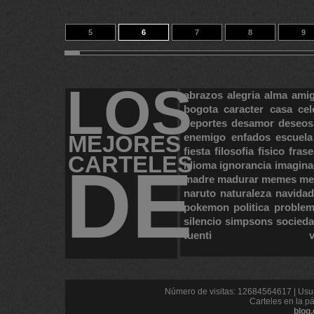
5
6
7
8
9
15
16
17
14
23388
LOS
abrazos
alegria
alma
ami
bogota
caracter
casa
cel
deportes
desamor
deseos
MEJORES
enemigo
enfados
escuela
fiesta
filosofia
fisico
frase
CARTELES
DE
idioma
ignorancia
imagina
madre
madurar
memes
me
naruto
naturaleza
navidad
pokemon
politica
proble
silencio
simpsons
socied
tuenti
Número de visitas: 12684564617 | Usua
Carteles en la p
blog