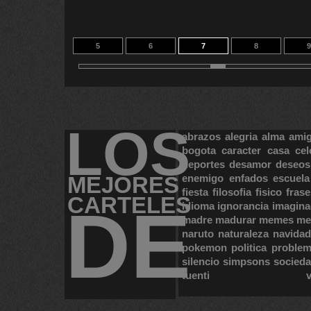
5
6
7
8
9
15
16
13
14
2
LOS
abrazos
alegria
alma
ami
bogota
caracter
casa
cel
deportes
desamor
deseos
MEJORES
enemigo
enfados
escuela
fiesta
filosofia
fisico
frase
CARTELES
DE
idioma
ignorancia
imagina
madre
madurar
memes
me
naruto
naturaleza
navidad
pokemon
politica
proble
silencio
simpsons
socied
tuenti