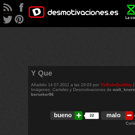
La co
Y Que
Añadido
14.07.2011 a las 19:03
por
YsiEsloQueHay
Imágenes, Carteles y Desmotivaciones de
walt_kner
berseker96
bueno
malo
22
Coló