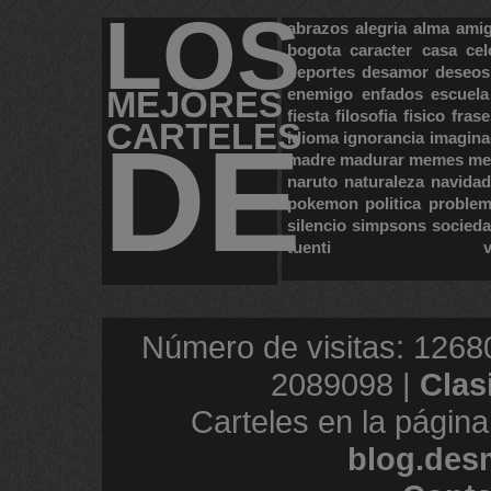
LOS
abrazos
alegria
alma
ami
bogota
caracter
casa
cel
deportes
desamor
deseos
MEJORES
enemigo
enfados
escuela
fiesta
filosofia
fisico
frase
CARTELES
DE
idioma
ignorancia
imagina
madre
madurar
memes
me
naruto
naturaleza
navidad
pokemon
politica
proble
silencio
simpsons
socied
tuenti
Número de visitas: 1268
2089098 |
Clas
Carteles en la página
blog.des