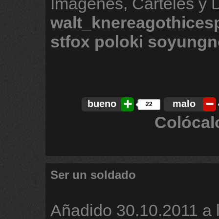
Imágenes, Carteles y 
walt_knereagothice
stfox
poloki
soyung
bueno
malo
22
Colócal
Ser un soldado
Añadido
30.10.2011 a 