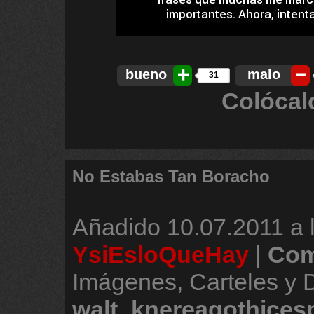
bueno
malo
31
Colócal
No Estabas Tan Boracho
Añadido
10.07.2011 a 
YsiEsloQueHay
|
Com
Imágenes, Carteles y 
walt_knereagothice