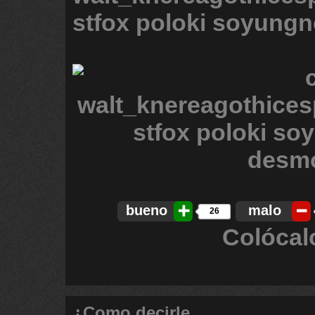
stfox
poloki
soyung
bueno
malo
26
Colócal
¿Como decirle...