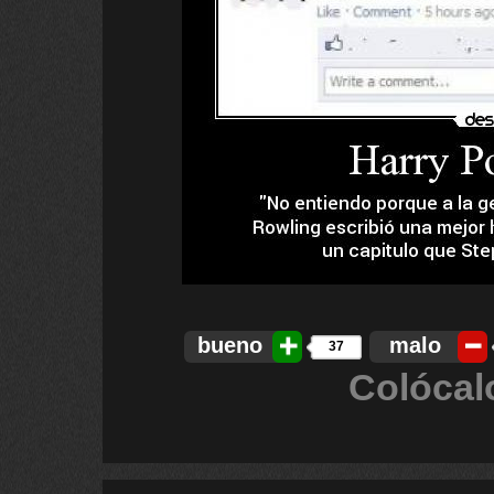
bueno
malo
37
Colócal