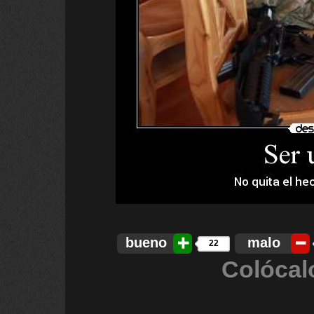
bueno
malo
22
Colócal