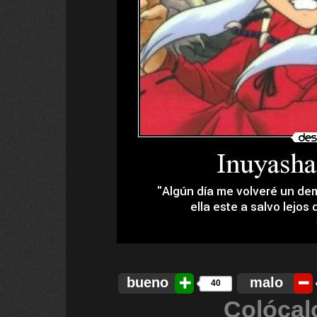
bueno
malo
40
Colócal