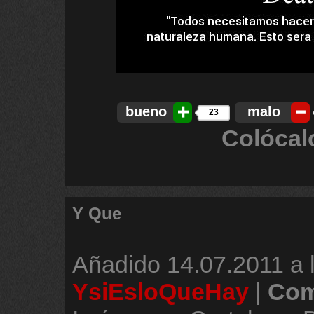
bueno
malo
23
Colócal
Y Que
Añadido
14.07.2011 a 
YsiEsloQueHay
|
Com