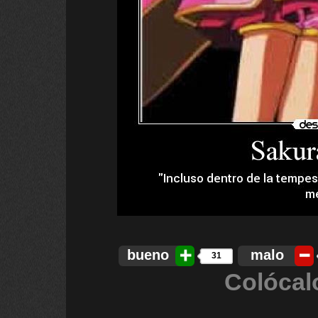
bueno
malo
31
Colócal