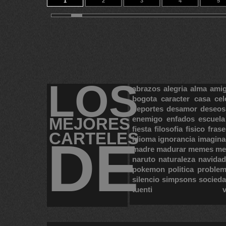
1
2
3
4
5
11
12
13
14
15
LOS
abrazos
alegria
alma
ami
bogota
caracter
casa
cel
deportes
desamor
deseos
MEJORES
enemigo
enfados
escuela
fiesta
filosofia
fisico
frase
CARTELES
DE
idioma
ignorancia
imagina
madre
madurar
memes
me
naruto
naturaleza
navidad
pokemon
politica
proble
silencio
simpsons
socied
tuenti