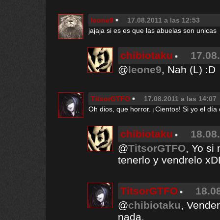
leone9
17.08.2011 a las 12:53
jajaja si es es que las abuelas son unicas
chibiotaku
17.08
@
leone9
, Nah (L) :D
TitsorGTFO
17.08.2011 a las 14:07
Oh dios, que horror. ¡Cientos! Si yo el dí
chibiotaku
18.08
@
TitsorGTFO
, Yo si
tenerlo y vendrelo x
TitsorGTFO
18.0
@
chibiotaku
, Vende
nada.