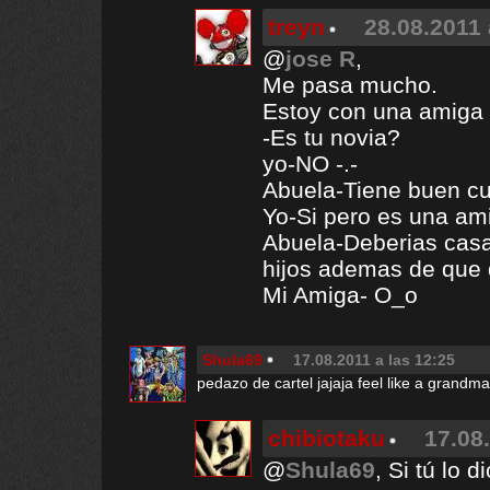
treyn
28.08.2011 
@
jose R
,
Me pasa mucho.
Estoy con una amiga 
-Es tu novia?
yo-NO -.-
Abuela-Tiene buen c
Yo-Si pero es una am
Abuela-Deberias casa
hijos ademas de que d
Mi Amiga- O_o
Shula69
17.08.2011 a las 12:25
pedazo de cartel jajaja feel like a grandm
chibiotaku
17.08
@
Shula69
, Si tú lo 