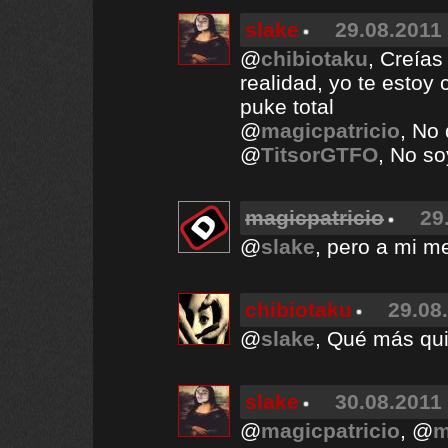
slake
29.08.2011 
@
chibiotaku
, Creías
realidad, yo te estoy 
puke total
@
magicpatricio
, No 
@
TitsorGTFO
, No s
magicpatricio
29
@
slake
, pero a mi m
chibiotaku
29.08
@
slake
, Qué más qui
slake
30.08.2011 
@
magicpatricio
, @
m