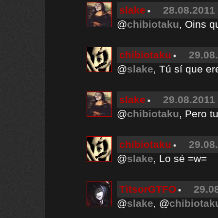
slake
28.08.2011 
@
chibiotaku
, Oins q
chibiotaku
29.08
@
slake
, Tú sí que er
slake
29.08.2011 
@
chibiotaku
, Pero t
chibiotaku
29.08
@
slake
, Lo sé =w=
TitsorGTFO
29.0
@
slake
, @
chibiotak