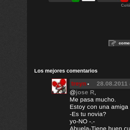
Coló
comen
Los mejores comentarios
treyn
28.08.2011 
@
jose R
,
Me pasa mucho.
Estoy con una amiga 
-Es tu novia?
yo-NO -.-
Abuela-Tiene buen c