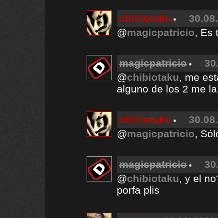
chibiotaku
30.08
@
magicpatricio
, Es 
magicpatricio
30
@
chibiotaku
, me est
alguno de los 2 me l
chibiotaku
30.08
@
magicpatricio
, Sól
magicpatricio
30
@
chibiotaku
, y el no
porfa plis