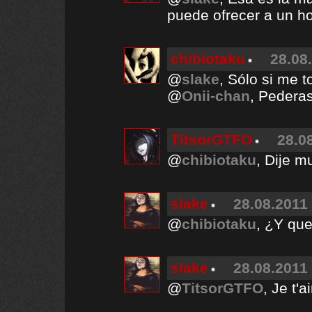
puede ofrecer a un 
chibiotaku
28.08
@
slake
, Sólo si me t
@
Onii-chan
, Pederas
TitsorGTFO
28.0
@
chibiotaku
, Dije m
slake
28.08.2011 
@
chibiotaku
, ¿Y que
slake
28.08.2011 
@
TitsorGTFO
, Je t'