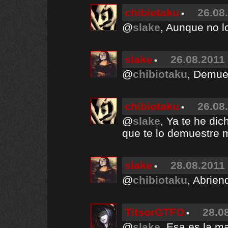
chibiotaku
26.08
@
slake
, Aunque no l
slake
26.08.2011 
@
chibiotaku
, Demue
chibiotaku
26.08
@
slake
, Ya te he di
que te lo demuestre
slake
28.08.2011 
@
chibiotaku
, Abrien
TitsorGTFO
28.0
@
slake
, Esa es la m