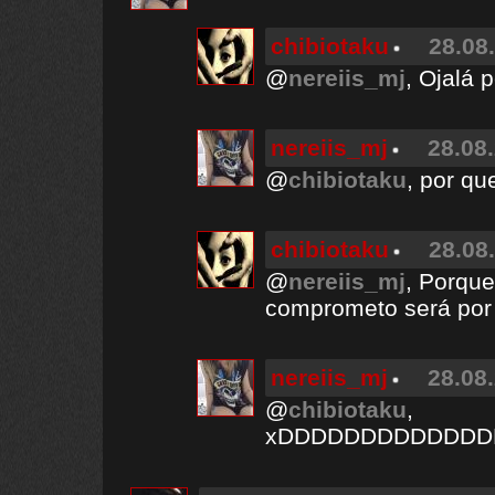
chibiotaku
28.08
@
nereiis_mj
, Ojalá 
nereiis_mj
28.08.
@
chibiotaku
, por q
chibiotaku
28.08
@
nereiis_mj
, Porque
comprometo será por
nereiis_mj
28.08.
@
chibiotaku
,
xDDDDDDDDDDDD