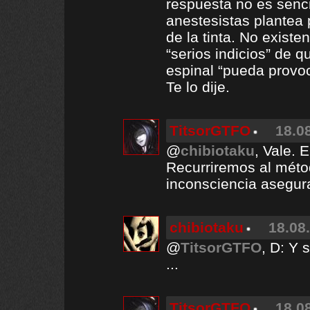
respuesta no es senci
anestesistas plantea 
de la tinta. No existe
“serios indicios” de q
espinal “pueda provoc
Te lo dije.
TitsorGTFO
18.0
@
chibiotaku
, Vale. 
Recurriremos al métod
inconsciencia asegur
chibiotaku
18.08
@
TitsorGTFO
, D: Y 
...
TitsorGTFO
18.0