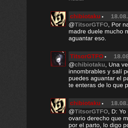
chibiotaku
18.08
@
TitsorGTFO
, Por n
madre duele mucho má
aguantar eso.
TitsorGTFO
18.0
@
chibiotaku
, Una v
innombrables y salí p
puedes aguantar el pa
te enteras de lo que 
chibiotaku
18.08
@
TitsorGTFO
, D: Y
ovario derecho que me
por el parto, lo digo 